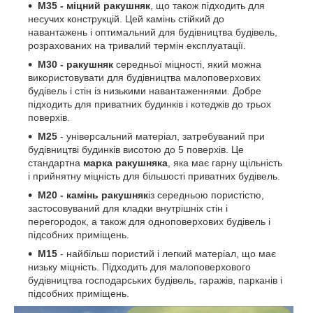
М35
- міцний
ракушняк
, що також підходить для
несучих конструкцій. Цей камінь стійкий до
навантажень і оптимальний для будівництва будівель,
розрахованих на тривалий термін експлуатації.
М30
-
ракушняк
середньої міцності, який можна
використовувати для будівництва малоповерхових
будівель і стін із низькими навантаженнями. Добре
підходить для приватних будинків і котеджів до трьох
поверхів.
М25
- універсальний матеріал, затребуваний при
будівництві будинків висотою до 5 поверхів. Це
стандартна
марка ракушняка
, яка має гарну щільність
і прийнятну міцність для більшості приватних будівель.
М20
- камінь
ракушняк
із середньою пористістю,
застосовуваний для кладки внутрішніх стін і
перегородок, а також для одноповерхових будівель і
підсобних приміщень.
М15
- найбільш пористий і легкий матеріал, що має
низьку міцність. Підходить для малоповерхового
будівництва господарських будівель, гаражів, парканів і
підсобних приміщень.