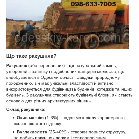
Що таке ракушняк?
Ракушняк
(або черепашник)
- це
натуральний камінь,
утворений з вапняку і подрібнених панцирів молюсків, що
видобувається в Одеській області. Завдяки природному
походженню, він має унікальні властивості й активно
використовується для будівництва будинків, котеджів та інших
будівель. З ракушняка створюють будівельні блоки, які стають
основою для різних архітектурних рішень.
Склад ракушняка
:
Окис магнію
(1-3%) - надає матеріалу характерного
пісочно-жовтого відтінку.
Вуглекислота
(25-40%) - створює пористу структуру,
що робить ракушняк легким і теплопровідним.