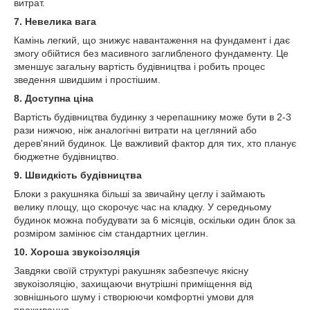
витрат.
7.
Невелика вага
Камінь легкий, що знижує навантаження на фундамент і дає
змогу обійтися без масивного заглибленого фундаменту. Це
зменшує загальну вартість будівництва і робить процес
зведення швидшим і простішим.
8.
Доступна ціна
Вартість будівництва будинку з черепашнику може бути в 2-3
рази нижчою, ніж аналогічні витрати на цегляний або
дерев'яний будинок. Це важливий фактор для тих, хто планує
бюджетне будівництво.
9.
Швидкість будівництва
Блоки з ракушняка більші за звичайну цеглу і займають
велику площу, що скорочує час на кладку. У середньому
будинок можна побудувати за 6 місяців, оскільки один блок за
розміром замінює сім стандартних цеглин.
10.
Хороша звукоізоляція
Завдяки своїй структурі ракушняк забезпечує якісну
звукоізоляцію, захищаючи внутрішні приміщення від
зовнішнього шуму і створюючи комфортні умови для
проживання.