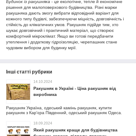
Будинок із ракушняка - це
екологічне, тепле й економічне
рішення для малоповерхового будівництва. Різні марки
ракушняка дають змогу вибрати відповідний варіант для
кожного типу будівлі, забезпечуючи міцність, довговічність і
стійкість до кліматичних умов. Ракушняк підійде тим, хто
шукає довговічний і практичний матеріал, що створює
комфортний мікроклімат. Якщо ви готові передбачити
утеплення і додаткову гідроізоляцію, черепашник стане
чудовим вибором для будинку мрії.
Інші статті рубрики
14.10.2024
Ракушняк в Україні - Ціна ракушняк від
виробника
Ракушняк Україна, одеський камінь ракушняк, купити
ракушняк з Кар'єра Південний, одеський ракушняк Одеса.
18.09.2024
Який ракушняк краще для будівництва