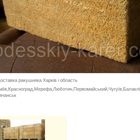
оставка ракушняка Харків і область
Зміїв,Красноград,Мерефа,Люботин,Первомайський,Чугуїв,Балаклія
вчанськ