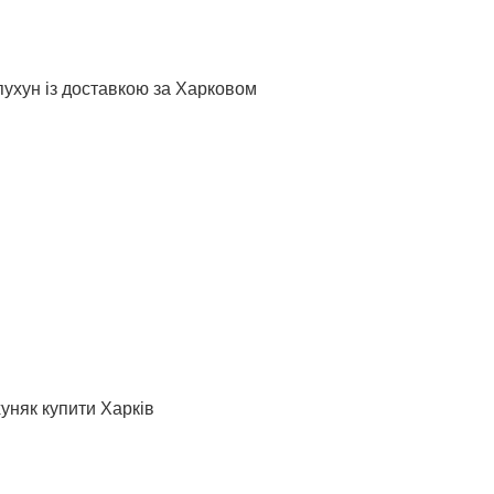
пухун із доставкою за Харковом
хуняк купити Харків