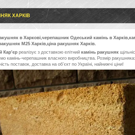
НЯК ХАРКІВ
акушняк в Харкові,черепашник Одеський камінь в Харків,ка
ракушняк М25 Харків,ціна ракушняк Харків.
й Кар'єр
реалізує з доставкою елітний
камінь ракушняк
щільніс
мо камінь-черепашник власного виробництва. Розмір ракушняка:
ість поставок, доставка на об'єкт по Україні, найнижчі ціни!