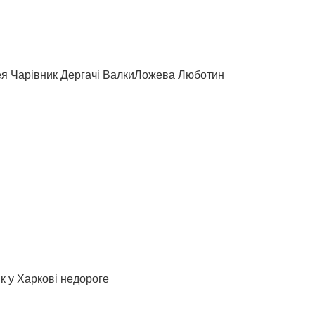
ея Чарівник Дергачі ВалкиЛожева Люботин
к у Харкові недороге