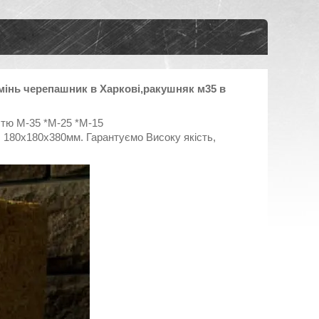
мінь черепашник в Харкові,ракушняк м35 в
тю М-35 *М-25 *М-15
 180х180х380мм. Гарантуємо Високу якість,