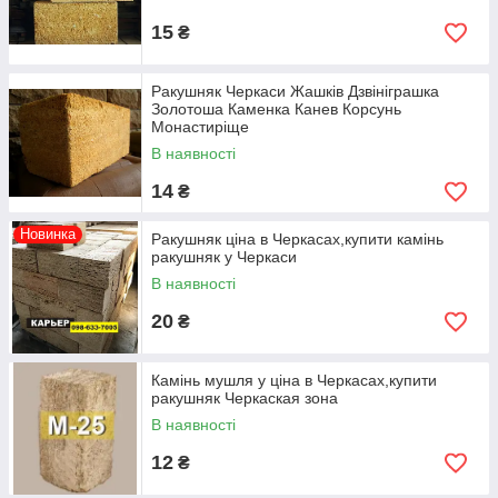
15
₴
Ракушняк Черкаси Жашків Дзвініграшка
Золотоша Каменка Канев Корсунь
Монастиріще
В наявності
14
₴
Новинка
Ракушняк ціна в Черкасах,купити камінь
ракушняк у Черкаси
В наявності
20
₴
Камінь мушля у ціна в Черкасах,купити
ракушняк Черкаская зона
В наявності
12
₴