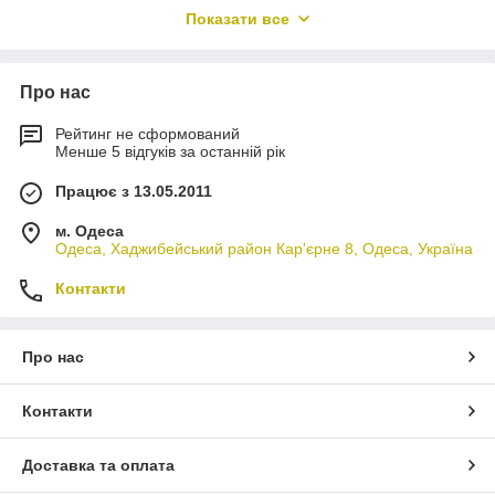
Показати все
Городищенський район;
Черкаський район;
Катеринопільський район;
Жашківський район;
Про нас
Чорнобаївський район;
Лисянський район;
Рейтинг не сформований
Кам'янський район;
Менше 5 відгуків за останній рік
Чигиринський район;
Працює з 13.05.2011
Монастириський район;
Смілянський район;
м. Одеса
Маньківський район;
Одеса, Хаджибейський район Кар'єрне 8, Одеса, Україна
Тальнівський район
Драбівський район;
Контакти
Уманський район;
Теребовлянський район;
Звенигородський район;
Про нас
Камінь ракушняк купити Черкаська область
Черкаси
Контакти
Чигирин
Шпола
Ватутіне
Доставка та оплата
Городище