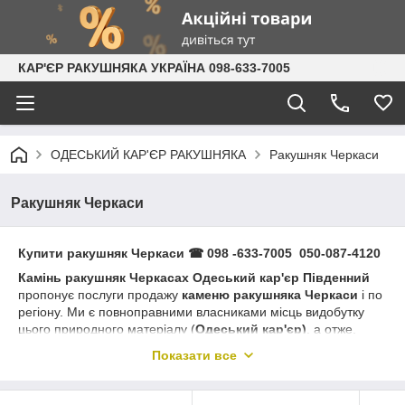
КАР'ЄР РАКУШНЯКА УКРАЇНА 098-633-7005
ОДЕСЬКИЙ КАР'ЄР РАКУШНЯКА
Ракушняк Черкаси
Ракушняк Черкаси
Купити ракушняк
Черкаси
☎ 098 -633-7005
050-087-4120
Камінь ракушняк
Черкасах
Одеський кар'єр Південний
пропонує послуги продажу
каменю ракушняка
Черкаси
і по
регіону. Ми є повноправними власниками місць видобутку
цього природного матеріалу (
Одеський кар'єр)
, а отже,
самостійно
займаємося
його видобутком
і подальшою
Показати все
обробкою. Всі стадії, від випилювання штучного каменю з
масиву до упаковки його на палети ми проводимо
самостійно. Для цього наше виробниче підприємство володіє