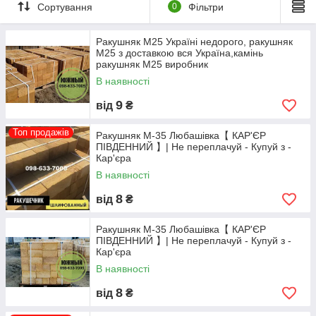
Сортування
0
Фільтри
всіма необхідними ресурсами –
спеціалізованими
каменерізними машинами
, вантажопідйомними
установками і
повним парком транспортувальної техніки.
Ракушняк М25 Україні недорого, ракушняк
М25 з доставкою вся Україна,камінь
ракушняк М25 виробник
В наявності
9
від
₴
Топ продажів
Ракушняк М-35 Любашівка【 КАР'ЄР
ПІВДЕННИЙ 】| Не переплачуй - Купуй з -
Кар'єра
В наявності
Ми знаємо, що тільки екологічно чистий, якісний
блок
8
від
₴
ракушняк
дозволить досягти бажаного ефекту і цілей в
надійному, довговічному будівництві, тому гарантуємо високі
Ракушняк М-35 Любашівка【 КАР'ЄР
стандарти якості своєї продукції. Факт того, що ми не є
ПІВДЕННИЙ 】| Не переплачуй - Купуй з -
посередниками і
виробляємо камінь самостійно,
Кар'єра
говорить про високу якість
що поставляється нами
В наявності
матеріалу. Більш того він пояснює наш підхід до
ціноутворення.
Ціна ракушняку
у нас утворюється без
8
від
₴
урахування будь-яких додаткових послуг