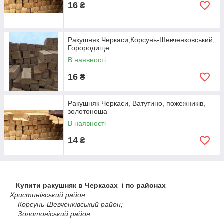
16
₴
Ракушняк Черкаси,Корсунь-Шевченковський,
Горородище
В наявності
16
₴
Ракушняк Черкаси, Ватутино, пожежників,
золотоноша
В наявності
14
₴
Купити ракушняк в Черкасах і по районах
Христинівський район;
Корсунь-Шевченківський район;
Золотоніський район;
Канівський район;