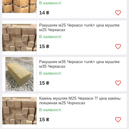
В наявності
14
₴
Ракушняк м25 Черкаси <unk> ціна мушляк
м25 Черкасах
В наявності
15
₴
Ракушняк м35 Черкаси <unk> ціна мушляк
м35 Черкасах
В наявності
15
₴
Камінь мушляк М25 Черкаси ⁇ ціна камінь-
локшинак м25 Чорносах
В наявності
15
₴