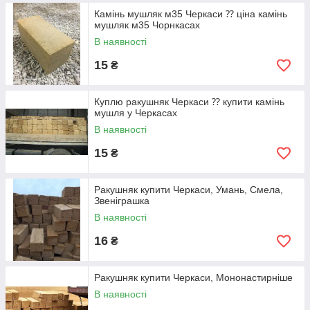
Камінь мушляк м35 Черкаси ⁇ ціна камінь
мушляк м35 Чорнкасах
В наявності
15
₴
Куплю ракушняк Черкаси ⁇ купити камінь
мушля у Черкасах
В наявності
15
₴
Ракушняк купити Черкаси, Умань, Смела,
Звеніграшка
В наявності
16
₴
Ракушняк купити Черкаси, Мононастирніше
В наявності