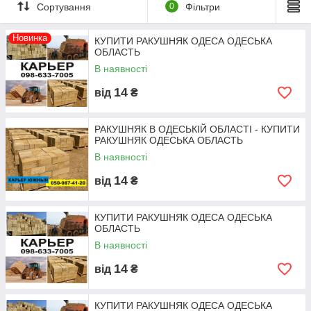
це значить: доступна ціна, широкий асортимент марок, будь-
Сортування
0
Фільтри
який тоннаж, безперебійні поставки і надійність співпраці.
Новинка
КУПИТИ РАКУШНЯК ОДЕСА ОДЕСЬКА
ОБЛАСТЬ
В наявності
14
від
₴
РАКУШНЯК В ОДЕСЬКІЙ ОБЛАСТІ - КУПИТИ
РАКУШНЯК ОДЕСЬКА ОБЛАСТЬ
В наявності
14
від
₴
КУПИТИ РАКУШНЯК ОДЕСА ОДЕСЬКА
ОБЛАСТЬ
В наявності
— КУПИТИ РАКУШНЯК В ОДЕСІ ТА
14
ОДЕСЬКІЙ ОБЛАСТІ МОЖНА
від
₴
ЗАМОВИТИ В КАР'ЄРІ ЮЖНИЙ ЗА
ТЕЛЕФОНАМИ ☎ +38 (098)-6337-005
КУПИТИ РАКУШНЯК ОДЕСА ОДЕСЬКА