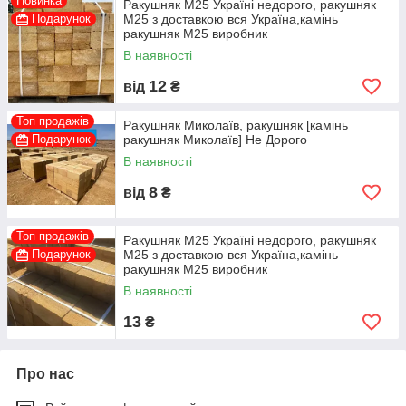
Новинка
Ракушняк М25 Україні недорого, ракушняк
Подарунок
М25 з доставкою вся Україна,камінь
ракушняк М25 виробник
В наявності
12
від
₴
Топ продажів
Ракушняк Миколаїв, ракушняк [камінь
Подарунок
ракушняк Миколаїв] Не Дорого
В наявності
8
від
₴
Топ продажів
Ракушняк М25 Україні недорого, ракушняк
Подарунок
М25 з доставкою вся Україна,камінь
ракушняк М25 виробник
В наявності
13
₴
Про нас