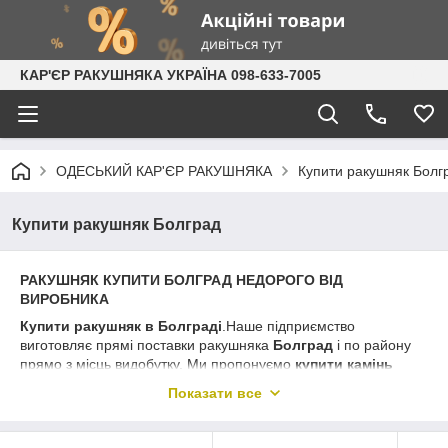
КАР'ЄР РАКУШНЯКА УКРАЇНА 098-633-7005
ОДЕСЬКИЙ КАР'ЄР РАКУШНЯКА
Купити ракушняк Болг
Купити ракушняк Болград
РАКУШНЯК КУПИТИ БОЛГРАД НЕДОРОГО ВІД
ВИРОБНИКА
Купити ракушняк в Болграді
.Наше підприємство
виготовляє прямі поставки ракушняка
Болград
і по району
прямо з місць видобутку. Ми пропонуємо
купити камінь
ракушняк в Болграді
та по регіону на правах виробника, а
Показати все
це означає: доступна ціна, широкий асортимент марок, будь
тоннаж, безперебійні поставки і надійність співпраці.