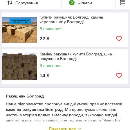
Від ряду компаній-конкурентів
підприємство одеський
Сортування
0
Фільтри
кар'єр «Південний»
відрізняє лояльний підхід до
ціноутворення. Сьогодні ціна на ракушняк класичних марок
(М-35, 25) не виходить за позначку 9 грн., а елітних марок –
Купити ракушняк Болград, камінь
черепашняк у Болграді
за 11 грн. Враховуючи високі показники якості продукції, які
ми гарантуємо, такі ціни більш ніж конкурентні сьогодні.
В наявності
Продаж ракушняка передбачає послугу прямої доставки на
22
₴
об'єкт. В цьому випадку ціна доставки коригується
індивідуально відповідно до об'єму партії, розташування
ділянки клієнта і т. д.
Камінь ракушняк купити Болград, ціна
ракушня в Болграді
Купити ракушняк або дізнатися вартість планованого
замовлення Ви можете, виходячи з алгоритмів:
В наявності
Ви телефонуєте та отримуєте докладні відповіді на свої
14
₴
питання.
Ракушняк
Болград
Наше підприємство пропонує вигідні умови прямих поставок
каменю ракушняка
Болград
. Ми пропонуємо екологічно
чистий матеріал прямо з масиву породи, виключно вигідні
ціни на нього, якісну і своєчасну транспортування. Якщо Ви
шукайте
ракушняк в
Болград
е високої якості, а також
Показати все