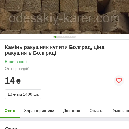
Камінь ракушняк купити Болград, ціна
ракушня в Болграді
В наявності
Опт і роздріб
14
₴
13 ₴
від 1400 шт.
Опис
Характеристики
Доставка
Оплата
Умови п
Опис