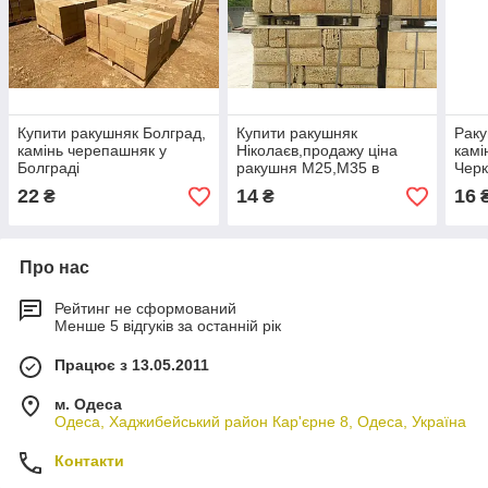
Купити ракушняк Болград,
Купити ракушняк
Раку
камінь черепашняк у
Ніколаєв,продажу ціна
камі
Болграді
ракушня М25,М35 в
Черк
Ніколаєві, Провідник
22
14
16
₴
₴
Про нас
Рейтинг не сформований
Менше 5 відгуків за останній рік
Працює з 13.05.2011
м. Одеса
Одеса, Хаджибейський район Кар'єрне 8, Одеса, Україна
Контакти