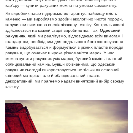
кар'єру — купити ракушник можна на умовах самовитягу.
Як виробник наше підприємство гарантує найвищу якість
каменю — ми виробляємо здобич екологічно чистої породи,
залучивши винятково спеціалізовану техніку. Контроль якості
здійснюється на кожній стадії виробництва. Так,
Одеський
ракушняк
, який ми реалізуємо, відповідаємо всім вимогам і
стандартам, необхідним для подальшого його застосування.
Камінь видобувається й формується з різних пластів породи
ракушня, що означає широке різноманіття марок. У нас
можна купити ракушник усіх марок, бутовий камінь і елітний
облицювальний камінь. Бувши обізнаними, що одеський
ракушник сьогодні використовується не тільки як основний
стіновий матеріал, але й облицювальний і навіть
декоративний, ми прагнемо надати винятковий вибір своєму
клієнту.