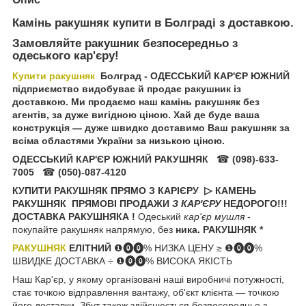
Камінь ракушняк купити в
Болграді
з доставкою.
Замовляйте ракушник безпосередньо з
одеського кар'єру!
Купити ракушняк
Болград
- ОДЕССЬКИЙ КАР'ЄР ЮЖНИЙ
підприємство видобуває й продає ракушник із
доставкою. Ми продаємо наш камінь ракушняк без
агентів, за дуже вигідною ціною. Хай де буде ваша
конструкція — дуже швидко доставимо Ваш ракушняк за
всіма областями України за низькою ціною.
ОДЕССЬКИЙ КАР'ЄР ЮЖНИЙ РАКУШНЯК
☎
(098)-633-
7005
☎
(050)-087-4120
КУПИТИ РАКУШНЯК ПРЯМО З КАРІЄРУ
▷
КАМЕНЬ
РАКУШНЯК ПРЯМОВІ
ПРОДАЖИ
З КАР'ЄРУ
НЕДОРОГО!!!
ДОСТАВКА РАКУШНЯКА !
Одеський
кар'єр мушля
-
покупайте ракушняк напрямую, без
ника. РАКУШНЯК *
РАКУШНЯК
ЕЛІТНИЙ
❶⓿⓿% НИЗКА ЦЕНУ ≥ ❶⓿⓿%
ШВИДКЕ ДОСТАВКА ÷ ❶⓿⓿% ВИСОКА ЯКІСТЬ
Наш Кар'єр, у якому організовані наші виробничі потужності,
стає точкою відправлення вантажу, об'єкт клієнта — точкою
його доставки. Збут також здійснюється безпосередньо з