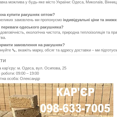
авка можлива у будь-яке місто України: Одеса, Миколаїв, Вінни
жна купити ракушняк оптом?
 великих замовлень ми пропонуємо
індивідуальні ціни та знижк
у переваги одеського ракушняка?
 довговічність, екологічна чистота, природна теплоізоляція та п
тва.
формити замовлення на ракушняк?
уйте 📞, вкажіть марку, обсяг та адресу доставки – ми підготує
кти
 кар'єру: м. Одеса, вул. Осипова, 25
 роботи: 09:00 – 19:00
ктна особа: Олександр