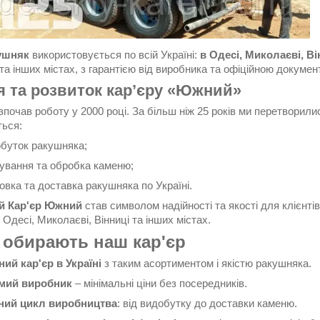
ушняк
використовується по всій Україні:
в Одесі, Миколаєві, В
та інших містах, з гарантією від виробника та офіційною докуме
ія та розвиток кар’єру «Южний»
зпочав роботу у 2000 році. За більш ніж 25 років ми перетворил
ться:
буток ракушняка;
ування та обробка каменю;
овка та доставка ракушняка по Україні.
й Кар'єр Южний
став символом надійності та якості для клієнтів
 Одесі, Миколаєві, Вінниці та інших містах.
 обирають наш кар'єр
ий кар'єр в
Україні
з таким асортиментом і якістю ракушняка.
мий виробник
– мінімальні ціни без посередників.
ний цикл виробництва
: від видобутку до доставки каменю.