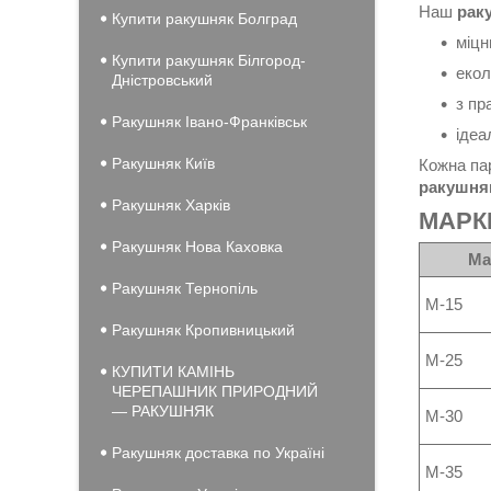
Наш
рак
Купити ракушняк Болград
міцн
Купити ракушняк Білгород-
екол
Дністровський
з пр
Ракушняк Івано-Франківськ
ідеа
Ракушняк Київ
Кожна па
ракушня
Ракушняк Харків
МАРК
Ракушняк Нова Каховка
Ма
Ракушняк Тернопіль
М-15
Ракушняк Кропивницький
М-25
КУПИТИ КАМІНЬ
ЧЕРЕПАШНИК ПРИРОДНИЙ
— РАКУШНЯК
М-30
Ракушняк доставка по Україні
М-35