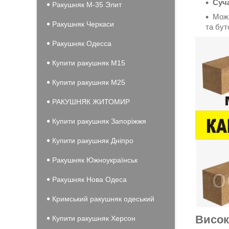
Суча
Ракушняк М-35 Элит
Можл
Ракушняк Черкаси
та бут
Ракушняк Одесса
Купити ракушняк М15
Купити ракушняк М25
РАКУШНЯК ЖИТОМИР
Купити ракушняк Запоріжжя
Купити ракушняк Дніпро
Ракушняк Южноукраїнськ
Ракушняк Нова Одеса
Кримський ракушняк одеський
Висок
Купити ракушняк Херсон