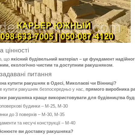
та цінності
о, що
якісний будівельний матеріал – це фундамент надійно
ним, екологічно чистим та доступним ракушняком
.
задавані питання
жна купити ракушняк в Одесі, Миколаєві чи Вінниці?
е купити ракушняк безпосередньо у нас,
прямого виробника р
арки ракушняка краще використовувати для будівництва бу
поверхові будинки – М-25, М-30
нки до 3 поверхів – М-30, М-35
аменти та несучі конструкції – М-40
ійснюєте ви доставку ракушняка?