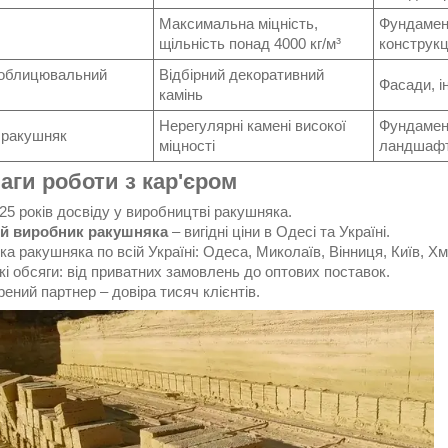
Максимальна міцність,
Фундамент
щільність понад 4000 кг/м³
конструкц
 облицювальний
Відбірний декоративний
Фасади, і
камінь
Нерегулярні камені високої
Фундамент
 ракушняк
міцності
ландшаф
аги роботи з кар'єром
5 років досвіду у виробництві ракушняка.
й виробник ракушняка
– вигідні ціни в Одесі та Україні.
а ракушняка по всій Україні: Одеса, Миколаїв, Вінниця, Київ, Х
і обсяги: від приватних замовлень до оптових поставок.
ений партнер – довіра тисяч клієнтів.