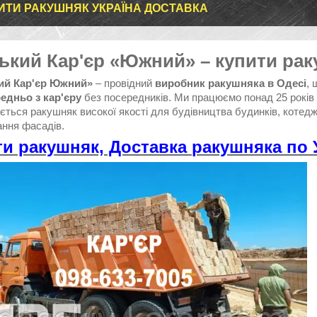
ИТИ РАКУШНЯК УКРАЇНА ДОСТАВКА
ький Кар'єр «Южний» – купити раку
ий Кар'єр Южний»
– провідний
виробник ракушняка в Одесі
,
едньо з кар'єру
без посередників. Ми працюємо понад 25 років 
ться ракушняк високої якості для будівництва будинків, котедж
ння фасадів.
ти ракушняк, Доставка
ракушняка
по