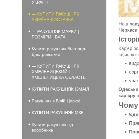
УКРАЇНІ
— КУПИТИ РАКУШНЯК
УКРАЇНА ДОСТАВКА
Наш
рак
Черкаси
— РАКУШНЯК МАРКИ |
РОЗМІРИ | ВАГА
Істор
Кар'єр ро
Купити ракушняк Білгород-
Дністровський
здійснює
видо
— КУПИТИ РАКУШНЯК
ХМЕЛЬНИЦЬКИЙ І
сорт
ХМЕЛЬНИЦЬКА ОБЛАСТЬ
упак
КУПИТИ РАКУШНЯК ІЗМАЇЛ
Одеськи
кар’єру
в
Ракушняк в Білій Церкві
Чому
КУПИТИ РАКУШНЯК М35
Єдин
Пря
Купити ракушняк від
виробника
Пов