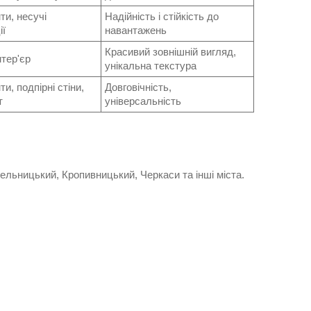
и, несучі
Надійність і стійкість до
ії
навантажень
Красивий зовнішній вигляд,
нтер'єр
унікальна текстура
и, подпірні стіни,
Довговічність,
т
універсальність
мельницький, Кропивницький, Черкаси та інші міста.