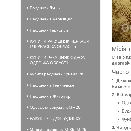
Ракушняк Луцьк
Ракушняк в Чернівцях
Ракушняк Тернопіль
КУПИТИ РАКУШНЯК ЧЕРКАСИ
І ЧЕРКАСЬКА ОБЛАСТЬ
Місія 
Ми вірим
КУПИТИ РАКУШНЯК ОДЕСА
ОДЕСЬКА ОБЛАСТЬ
довговіч
Часто 
Купити ракушняк Кривий Ріг
1. Де мо
Ракушняк в Геничевске
Ви может
2. Які м
Ракушняк в Житомирі
Одно
Одеський ракушняк М➦25
Буди
РАКУШНЯК ДЛЯ БУДИНКУ
Фунд
3. Чи зд
Марки ракушняку М-35, М-25,