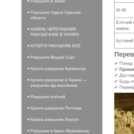
Ракушняк в Умані
М-40
Ракушняк Одеса Одеська
область
Елітний
камінь
КАМІНЬ ЧЕРЕПАШНИК:
РАКУШЕЧНИК В УКРАЇНІ:
Бутовий
КУПИТИ РАКУШНЯК М25
Перев
Ракушняк Вищий Сорт
✔ Понад 2
Купити ракушняк Кременчук
✔
Прями
✔ Доставк
Купити ракушняк в Україні —
✔ Будь-як
ракушняк від виробника
✔ Перевір
Ракушняк елітний
Купити ракушняк Полтава
Камінь ракушняк Херсон
Ракушняк в Івано-Франківську