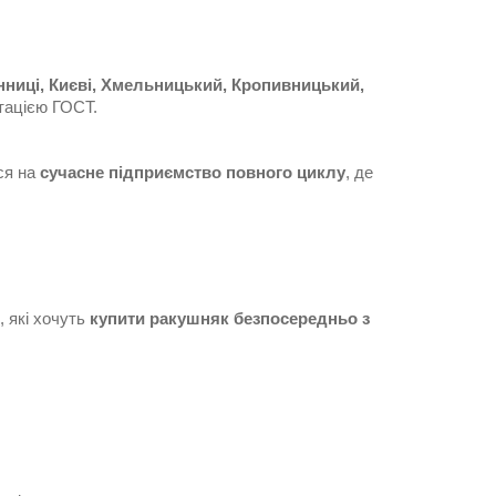
інниці, Києві, Хмельницький, Кропивницький,
нтацією ГОСТ.
ися на
сучасне підприємство повного циклу
, де
, які хочуть
купити ракушняк безпосередньо з