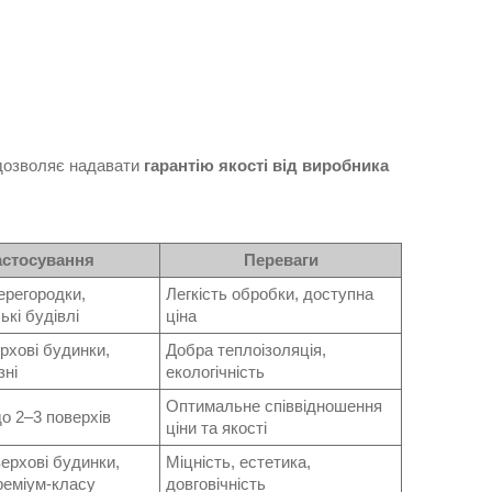
 дозволяє надавати
гарантію якості від виробника
астосування
Переваги
ерегородки,
Легкість обробки, доступна
ькі будівлі
ціна
рхові будинки,
Добра теплоізоляція,
зні
екологічність
Оптимальне співвідношення
о 2–3 поверхів
ціни та якості
ерхові будинки,
Міцність, естетика,
реміум-класу
довговічність