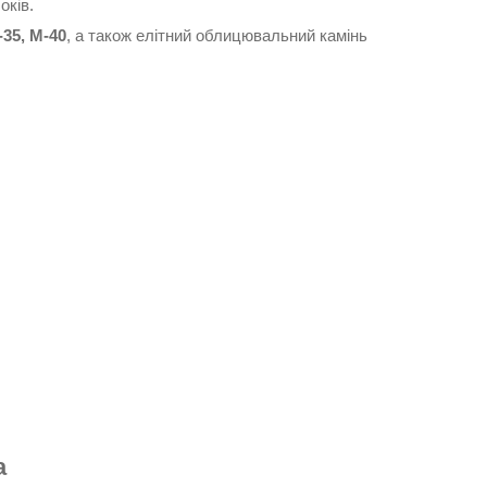
оків.
-35, М-40
, а також елітний облицювальний камінь
а