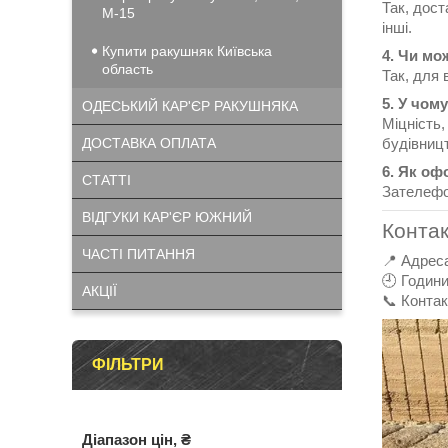
Так, дост
М-15
інші.
Купити ракушняк Київська
4. Чи мо
область
Так, для
5. У чом
ОДЕСЬКИЙ КАР'ЄР РАКУШНЯКА
Міцність,
будівниц
ДОСТАВКА ОПЛАТА
6. Як о
СТАТТІ
Зателефон
ВІДГУКИ КАР'ЄР ЮЖНИЙ
Конта
ЧАСТІ ПИТАННЯ
📍 Адреса
🕘 Години
АКЦІЇ
📞 Конта
ФІЛЬТРИ
Діапазон цін, ₴