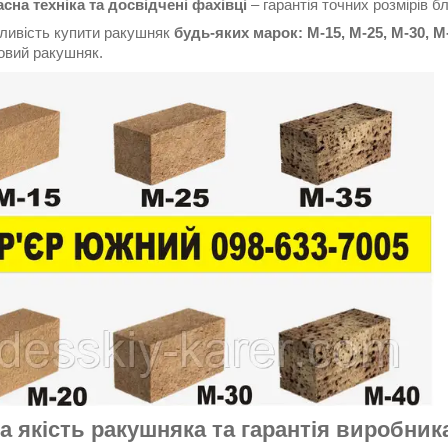
сна техніка та досвідчені фахівці
– гарантія точних розмірів бл
ивість купити ракушняк
будь-яких марок: М-15, М-25, М-30, М
овий ракушняк.
а якість ракушняка та гарантія виробник