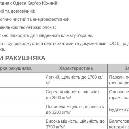
ушняк Одеса
Кар'єр Южний:
ий та довговічний;
огічно чистий та енергоефективний;
авильною геометрією блоків;
льно підходить для південного клімату України.
ртія супроводжується сертифікатами та документами ГОСТ, що
ка
.
И РАКУШНЯКА
рка ракушняка
Характеристика
З
Легкий, щільність до 1700 кг/
Паркан, п
м³
господарс
Середня міцність, щільність
Однопове
до 2500 кг/м³
гаражі, ла
Посилена міцність, щільність
Будинки д
до 3200 кг/м³
Висока міцність, щільність до
Багатопов
3700 кг/м³
котеджі п