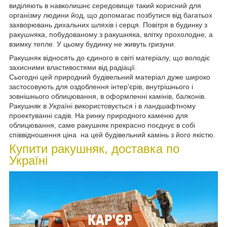
виділяють в навколишнє середовище такий корисний для
організму людини йод, що допомагає позбутися від багатьох
захворювань дихальних шляхів і серця. Повітря в будинку з
раку
шн
яка, побудованому з ракушняка, влітку прохолодне, а
взимку тепле. У цьому будинку не живуть гризуни.
Ракушняк відносять до єдиного в світі матеріалу, що володіє
захисними властивостями від радіації.
Сьогодні цей природний будівельний матеріал дуже широко
застосовують для оздоблення інтер'єрів, внутрішнього і
зовнішнього облицювання, в оформленні камінів, балконів.
Ракушн
як
в
Укр
аїні використовується і в ландшафтному
проектуванні садів. На ринку природного каменю для
облицювання, саме ракушняк прекрасно поєднує в собі
співвідношення ціна на цей будівельний камінь з його якістю.
Купити ракушняк, доста
вка по
Україні