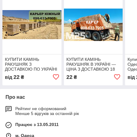
КУПИТИ КАМІНЬ
КУПИТИ КАМІНЬ
Купи
РАКУШНЯК З
РАКУШНЯК В УКРАЇНІ —
Одес
ДОСТАВКОЮ ПО УКРАЇНІ
ЦІНА З ДОСТАВКОЮ 18
Одес
гр./шт.
22
22
від
₴
₴
від
Про нас
Рейтинг не сформований
Менше 5 відгуків за останній рік
Працює з 13.05.2011
м. Одеса