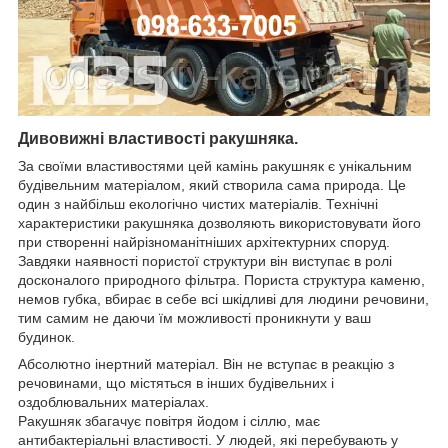
Дивовижні властивості ракушняка.
За своїми властивостями цей камінь ракушняк є унікальним
будівельним матеріалом, який створила сама природа. Це
один з найбільш екологічно чистих матеріалів. Технічні
характеристики ракушняка дозволяють використовувати його
при створенні найрізноманітніших архітектурних споруд.
Завдяки наявності пористої структури він виступає в ролі
досконалого природного фільтра. Пориста структура каменю,
немов губка, вбирає в себе всі шкідливі для людини речовини,
тим самим не даючи їм можливості проникнути у ваш
будинок.
Абсолютно інертний матеріал. Він не вступає в реакцію з
речовинами, що містяться в інших будівельних і
оздоблювальних матеріалах.
Ракушняк збагачує повітря йодом і сіллю, має
антибактеріальні властивості. У людей, які перебувають у