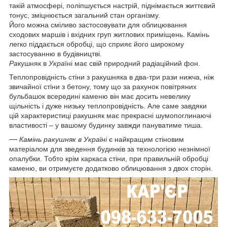
такій атмосфері, поліпшується настрій, піднімається життєвий
тонус, зміцнюється загальний стан організму.
Його можна сміливо застосовувати для облицювання
сходових маршів і вхідних груп житлових приміщень. Камінь
легко піддається обробці, що сприяє його широкому
застосуванню в будівництві.
Ра
кушняк в
Укра
їні має свій природний радіаційний фон.
Теплопровідність стіни з ракушняка в два-три рази нижча, ніж
звичайної стіни з бетону, тому що за рахунок повітряних
бульбашок всередині каменю він має досить невелику
щільність і дуже низьку теплопровідність. Але саме завдяки
цій характеристиці ракушняк має прекрасні шумопоглинаючі
властивості – у вашому будинку завжди пануватиме тиша.
—
Камінь ракушняк в Україні
є найкращим стіновим
матеріалом для зведення будинків за технологією незнімної
опалубки. Тобто крім каркаса стіни, при правильній обробці
каменю, ви отримуєте додатково облицювання з двох сторін.