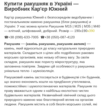
Купити ракушняк в Україні —
Виробник Кар'єр Южний
Кар'єр ракушняка Южний є безпосереднім видобувачем і
постачальником каменю ракушняка (
блок
ракуш
няка
)
в
Україні.
У нас можна купити
Ракушняк
М15 | М25 | М35 | М40
— елітний, шліфований, добірний. Розмір — 190х190
х390
☎+38 (098)-633-7005 ☎+38 (050)-087-4120
—
—
Ракушняк
(
кам
інь ракушник,
р
акушняк
в
апняк)
камінь, який відноситься до класу натуральних природних
матеріалів. Складається з цілих або подрібнених раковин
морських організмів, має низьку об'ємну вагу. За своїм
складом, ракушняк має пористу мікроструктуру, яка
заповнена повітрям. Завдяки цій особливості у ракушняка
унікальна тепло- і шумоізоляція.
Ракушковий
камінь
застосовується в будівництві стін будинків,
що значно економить кошти на придбання утеплювача,
пожежостійких і шумопоглинаючих матеріалів. Ракуш
няк
по
праву вважається одним з найбільш екологічно чистих
будівельних матеріалів. Незвичайний хімічний склад цього
природного каменю має благотворний вплив на організм
людини.
Рак
ушняк містить в собі безліч морських солей, які