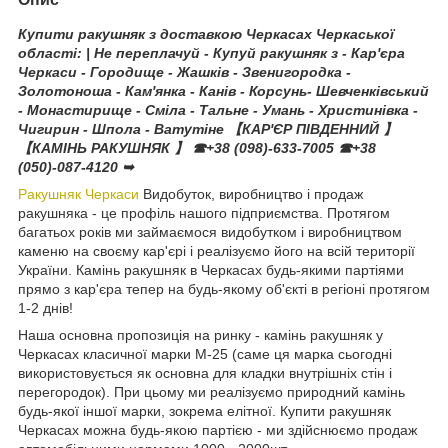
Купити ракушняк з доставкою Черкасах Черкаської
області: | Не переплачуй - Купуй ракушняк з - Кар'єра
Черкаси - Городище - Жашків - Звенигородка -
Золотоноша - Кам'янка - Канів - Корсунь- Шевченківський
- Монастирище - Сміла - Тальне - Умань - Христинівка -
Чигирин - Шпола - Ватутіне 【КАР'ЄР ПІВДЕННИЙ 】
【КАМІНЬ РАКУШНЯК 】 ☎+38 (098)-633-7005 ☎+38
(050)-087-4120 ➥
Ракушняк Черкаси
Видобуток, виробництво і продаж
ракушняка - це профіль нашого підприємства. Протягом
багатьох років ми займаємося видобутком і виробництвом
каменю на своєму кар'єрі і реалізуємо його на всій території
України. Камінь ракушняк в Черкасах будь-якими партіями
прямо з кар'єра тепер на будь-якому об'єкті в регіоні протягом
1-2 днів!
Наша основна пропозиція на ринку - камінь ракушняк у
Черкасах класичної марки М-25 (саме ця марка сьогодні
використовується як основна для кладки внутрішніх стін і
перегородок). При цьому ми реалізуємо природний камінь
будь-якої іншої марки, зокрема елітної. Купити ракушняк
Черкасах можна будь-якою партією - ми здійснюємо продаж