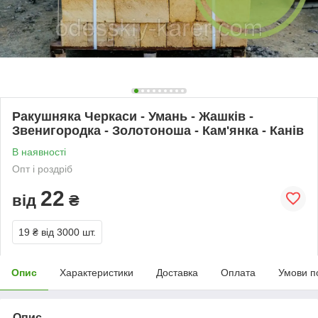
Ракушняка Черкаси - Умань - Жашків -
Звенигородка - Золотоноша - Кам'янка - Канів
В наявності
Опт і роздріб
22
від
₴
19 ₴
від 3000 шт.
Опис
Характеристики
Доставка
Оплата
Умови п
Опис