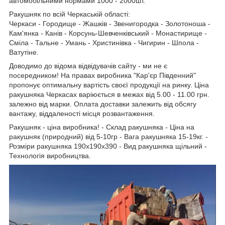
автомобільними нормами 1000 - 2000шт.
Ракушняк по всій Черкаській області:
Черкаси - Городище - Жашків - Звенигородка - Золотоноша -
Кам'янка - Канів - Корсунь-Шевченківський - Монастирище -
Сміла - Тальне - Умань - Христинівка - Чигирин - Шпола -
Ватутіне.
Доводимо до відома відвідувачів сайту - ми не є
посередником! На правах виробника "Кар'єр Південний"
пропонує оптимальну вартість своєї продукції на ринку. Ціна
ракушняка Черкасах варіюється в межах від 5.00 - 11.00 грн.
залежно від марки. Оплата доставки залежить від обсягу
вантажу, віддаленості місця розвантаження.
Ракушняк - ціна виробника! - Склад ракушняка - Ціна на
ракушняк (природний) від 5-10гр - Вага ракушняка 15-19кг. -
Розміри ракушняка 190х190х390 - Вид ракушняка щільний -
Технологія виробництва.