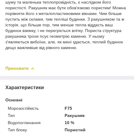
шуму та маленька теплопровідність, є наслідком його
пористості. Ракушняк має бути обов'язково пористим! Можна
порівняти його з металопластиковими вікнами. Чим більше
пустить між склами, тим тепліші будинки. З ракушняком та ж
історія, що більше пор, тим менше тепла віддасть ваш
будинок взимку, і не перегріється влітку. Пориста структура
ракушника трохи псує геометрію каменю. У ньому
з'являються вибоїни, але, як мені здається, теплий будинок
дещо важливіше від рівного каменю.
Приховати
Характеристики
Основні
Морозостійкість
F75
Тип
Ракушняк
Водопоглинання
10 %
Тип блоку
Пористий