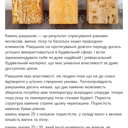
Камінь ракушняк — це результат спресування раковин
молюсків, вапна, піску та багатьох інших природних
елементів. Ракушняк на протягування довгого періоду досить
успішно використовується в будівельній сфері, і встиг
зарекомендувати себе як дуже надійний і універсальний
будівельний матеріал, що має унікальні властивості за дуже
доступною ціною.
Ракушняк має властивості, які людині поки що не до снаги
відтворити у штучно створених умовах. Теплопровідність
ракушника досить низька, що дає каменю можливість
зберігати потрібну вам температуру всередині споруди, попри
пору року та температуру поза стінами будівлі. Пориста
структура каменю сприяє цьому черепашню. Пористість
каменю буває різною:
камінь марки 25 з низькою пористістю, у складі якого є велика
кількість вапна та піску;
камінь марки 25 і 35, який іноді називають не інакше, як