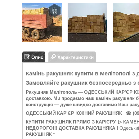
Опис
Характеристики
Камінь ракушняк купити в
Мелітополі
з 
Замовляйте ракушник безпосередньо з о
Ракушняк Мелітополь — ОДЕССЬКИЙ КАР'ЄР ЮЖН
доставкою. Ми продаємо наш камінь ракушняк без
конструкція — дуже швидко доставимо Ваш ракуш
ОДЕССЬКИЙ КАР'ЄР ЮЖНИЙ РАКУШНЯК
(0
☎
КУПИТИ РАКУШНЯК ПРЯМО З КАРІЄРУ
КАМЕ
▷
НЕДОРОГО!!! ДОСТАВКА РАКУШНЯКА !
Одеськи
РАКУШНЯК *