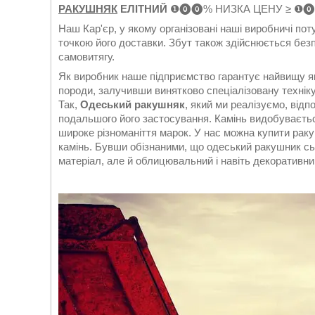
РАКУШНЯК
ЕЛІТНИЙ
❶⓿⓿% НИЗКА ЦЕНУ ≥ ❶⓿
Наш Кар'єр, у якому організовані наші виробничі пот
точкою його доставки. Збут також здійснюється без
самовитягу.
Як виробник наше підприємство гарантує найвищу я
породи, залучивши винятково спеціалізовану техніку
Так,
Одеський ракушняк
, який ми реалізуємо, від
подальшого його застосування. Камінь видобуваєтьс
широке різноманіття марок. У нас можна купити раку
камінь. Бувши обізнаними, що одеський ракушник сьо
матеріал, але й облицювальний і навіть декоративни