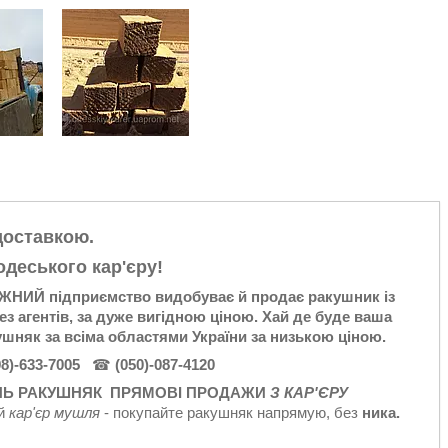
доставкою.
деського кар'єру!
ИЙ підприємство видобуває й продає ракушник із
 агентів, за дуже вигідною ціною. Хай де буде ваша
няк за всіма областями України за низькою ціною.
98)-633-7005
(050)-087-4120
☎
НЬ
РАКУШНЯК ПРЯМОВІ
ПРОДАЖИ
З КАР'ЄРУ
й
кар'єр мушля
- покупайте ракушняк напрямую, без
ника.