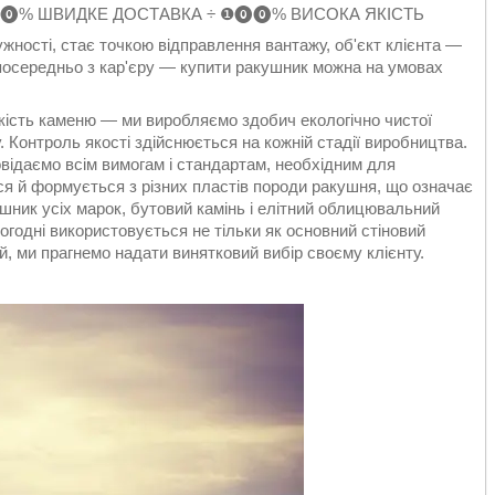
⓿% ШВИДКЕ ДОСТАВКА ÷ ❶⓿⓿% ВИСОКА ЯКІСТЬ
ужності, стає точкою відправлення вантажу, об'єкт клієнта —
посередньо з кар'єру — купити ракушник можна на умовах
кість каменю — ми виробляємо здобич екологічно чистої
. Контроль якості здійснюється на кожній стадії виробництва.
повідаємо всім вимогам і стандартам, необхідним для
я й формується з різних пластів породи ракушня, що означає
шник усіх марок, бутовий камінь і елітний облицювальний
годні використовується не тільки як основний стіновий
й, ми прагнемо надати винятковий вибір своєму клієнту.