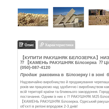
Опис
Характеристики
【КУПИТИ РАКУШНЯК БЕЛОЗЕРКА】НИЗКА ЦІ
⁇ 【КАМЕНЬ РАКУШНЯК Білозерка ⁇ Ціна
(050)-087-4120
Продаж
раковина в
Білозерку
і в зоні
Надзвичайно виробництво й продажування черепашн
років ми працюємо над здобиччю і виробництвом каме
всій території країни та ближнього закордоння. Горо
постачання. Одним із них є ⁇ РАКУШНЯК М25 Білоз
【КАМЕНЬ РАКУШНЯК Білозерка. Одеський ракушняк 
об'єкті в регіоні впродовж 2-3 днів!