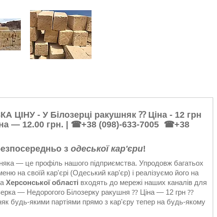
НУ - У Білозерці ракушняк ⁇ Ціна - 12 грн
 — 12.00 грн. | ☎+38
(098)-633-7005
☎+38
 безпосередньо з
одеської кар'єри
!
яка — це профіль нашого підприємства. Упродовж багатьох
ню на своїй кар'єрі (Одеський кар'єр) і реалізуємо його на
да
Херсонської області
входять до мережі наших каналів для
ерка — Недорогого Білозерку ракушня ⁇ Ціна — 12 грн ⁇
будь-якими партіями прямо з кар'єру тепер на будь-якому