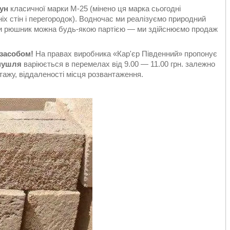
ун
класичної марки М-25 (мінено ця марка сьогодні
х стін і перегородок). Водночас ми реалізуємо природний
пити рюшник можна будь-якою партією — ми здійснюємо продаж
 засобом!
На правах виробника «Кар'єр Південний» пропонує
мушля
варіюється в перемелах від 9.00 — 11.00 грн. залежно
тажу, віддаленості місця розвантаження.