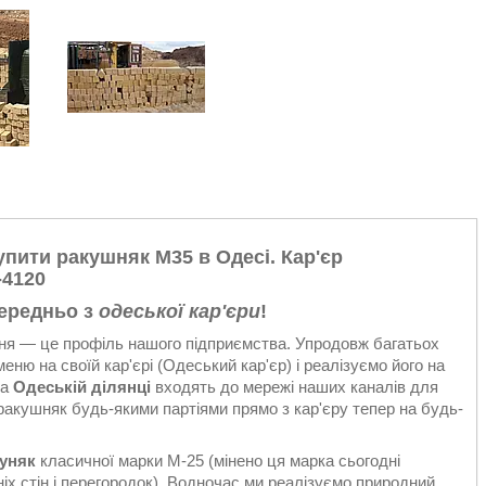
упити ракушняк М35 в Одесі. Кар'єр
-4120
ередньо з
одеської кар'єри
!
я — це профіль нашого підприємства. Упродовж багатьох
ню на своїй кар'єрі (Одеський кар'єр) і реалізуємо його на
да
Одеській ділянці
входять до мережі наших каналів для
ракушняк будь-якими партіями прямо з кар'єру тепер на будь-
хуняк
класичної марки М-25 (мінено ця марка сьогодні
х стін і перегородок). Водночас ми реалізуємо природний