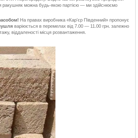
пити ракушняк можна будь-якою партією — ми здійснюємо
засобом!
На правах виробника «Кар'єр Південний» пропонує
мушля
варіюється в перемелах від 7.00 — 11.00 грн. залежно
тажу, віддаленості місця розвантаження.