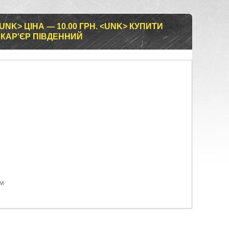
NK> ЦІНА — 10.00 ГРН. <UNK> КУПИТИ
 КАР'ЄР ПІВДЕННИЙ
ом