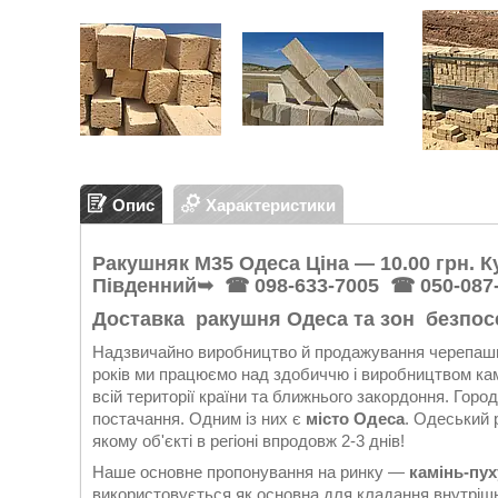
Опис
Характеристики
Ракушняк М35 Одеса Ціна — 10.00 грн. К
Південний➥ ☎
098-633-7005
☎ 050-087
Доставка ракушня Одеса та зон безпос
Надзвичайно виробництво й продажування черепашн
років ми працюємо над здобиччю і виробництвом каме
всій території країни та ближнього закордоння. Горо
постачання. Одним із них є
місто Одеса
. Одеський 
якому об'єкті в регіоні впродовж 2-3 днів!
Наше основне пропонування на ринку —
камінь-пу
використовується як основна для кладання внутрішні