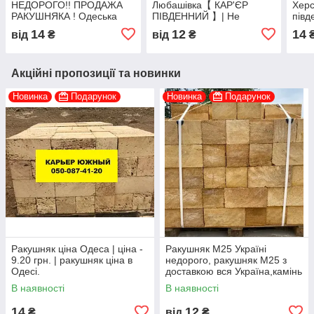
НЕДОРОГО!! ПРОДАЖА
Любашівка【 КАР'ЄР
Херс
РАКУШНЯКА ! Одеська
ПІВДЕННИЙ 】| Не
півд
кар'єра ракушняк
переплачуй - Купуй з -
безп
14
12
14
від
₴
від
₴
Кар'єра
одес
Акційні пропозиції та новинки
Новинка
Подарунок
Новинка
Подарунок
Ракушняк ціна Одеса | ціна -
Ракушняк М25 Україні
9.20 грн. | ракушняк ціна в
недорого, ракушняк М25 з
Одесі.
доставкою вся Україна,камінь
ракушняк М25 виробник
В наявності
В наявності
14
12
₴
від
₴