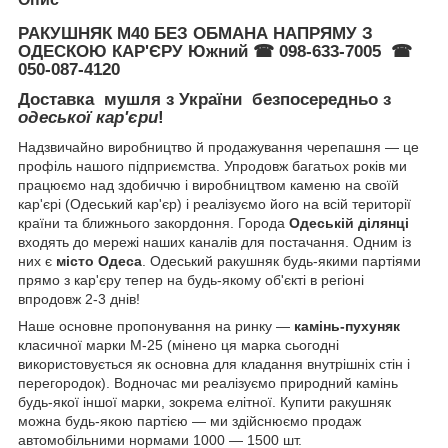
РАКУШНЯК М40 БЕЗ ОБМАНА НАПРЯМУ З
ОДЕСКОЮ КАР'ЄРУ Южний
☎
098-633-7005
☎
050-087-4120
Доставка мушля з України безпосередньо з
одеської кар'єри
!
Надзвичайно виробництво й продажування черепашня — це
профіль нашого підприємства. Упродовж багатьох років ми
працюємо над здобиччю і виробництвом каменю на своїй
кар'єрі (Одеський кар'єр) і реалізуємо його на всій території
країни та ближнього закордоння. Города
Одеській ділянці
входять до мережі наших каналів для постачання. Одним із
них є
місто Одеса
. Одеський ракушняк будь-якими партіями
прямо з кар'єру тепер на будь-якому об'єкті в регіоні
впродовж 2-3 днів!
Наше основне пропонування на ринку —
камінь-пухуняк
класичної марки М-25 (мінено ця марка сьогодні
використовується як основна для кладання внутрішніх стін і
перегородок). Водночас ми реалізуємо природний камінь
будь-якої іншої марки, зокрема елітної. Купити ракушняк
можна будь-якою партією — ми здійснюємо продаж
автомобільними нормами 1000 — 1500 шт.