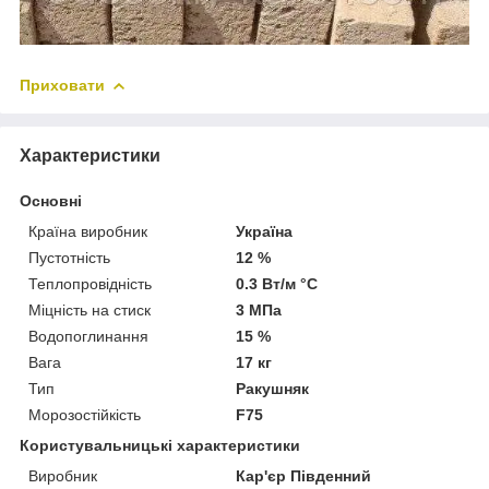
Приховати
Характеристики
Основні
Країна виробник
Україна
Пустотність
12 %
Теплопровідність
0.3 Вт/м °С
Міцність на стиск
3 МПа
Водопоглинання
15 %
Вага
17 кг
Тип
Ракушняк
Морозостійкість
F75
Користувальницькі характеристики
Виробник
Кар'єр Південний