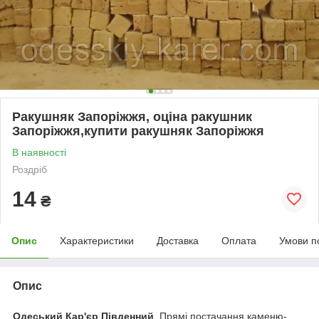
Ракушняк Запоріжжя, оціна ракушник
Запоріжжя,купити ракушняк Запоріжжя
В наявності
Роздріб
14
₴
Опис
Характеристики
Доставка
Оплата
Умови п
Опис
Одеський Кар'єр Південний
. Прямі постачання каменю-