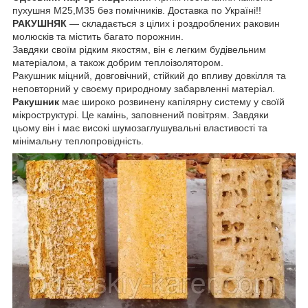
пухушня М25,М35 без помічників. Доставка по Україні!!
РАКУШНЯК
— складається з цілих і роздроблених раковин
молюсків та містить багато порожнин.
Завдяки своїм рідким якостям, він є легким будівельним
матеріалом, а також добрим теплоізолятором.
Ракушник міцний, довговічний, стійкий до впливу довкілля та
неповторний у своєму природному забарвленні матеріал.
Ракушник
має широко розвинену капілярну систему у своїй
мікроструктурі. Це камінь, заповнений повітрям. Завдяки
цьому він і має високі шумозаглушувальні властивості та
мінімальну теплопровідність.