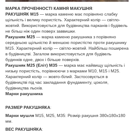
МАРКА ПРОЧЕННОСТІ КАМНЯ МАКУШНЯ
:
РАКУШНЯК М15
— марка каменю має порівняно слабку
щільність і велику пористість. Характерний колір — світло-
жовтий. Використовується для будівництва парканів і будівель
не більш ніж один поверх заввишки.
Ракушняк М25
— марка каменю ракушника з порівняно
середньою щільністю й меншою пористістю проти ракушнику
М15. Характерний колір — світло-жовтий. Найбільш поширена
в будівництві. Загалом використовується для будівель
будинків одне, двох і більше поверхів.
Ракушняк М25 (Еліт) М35
— марка має найвищу щільність і
низьку пористість, порівнюючи з марками М10, М15 і М25.
Характерний колір — жовто-білий. Застосовується в
будівництві під час закладання фундаменту, цоколя,
будівництва льохів.
Марки ракушника
РАЗМЕР РАКУШНЯКА
:
Марки мушля
М15, М25, М35: Розмір ракушня 380х180х180
мм.
ВЕС РАКУШНЯКА
: