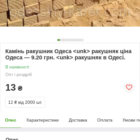
Камінь ракушник Одеса <unk> ракушняк ціна
Одеса — 9.20 грн. <unk> ракушняк в Одесі.
В наявності
Опт і роздріб
13
₴
12 ₴
від 2000 шт.
Опис
Характеристики
Доставка
Оплата
Умови п
Опис