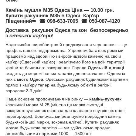
Камінь мушля М35 Одеса Ціна — 10.00 грн.
Купити ракушняк М35 в Одесі. Кар'єр
Південний➥ ☎
098-633-7005
☎ 050-087-4120
Доставка ракушня Одеса та зон безпосередньо
з
одеської кар'єри
!
Надзвичайно виробництво й продажування черепашня — це
профіль нашого підприємства. Упродовж багатьох років ми
працюємо над здобиччю і виробництвом каменю на своїй
кар'єрі (Одеський кар'єр) і реалізуємо його на всій території
країни та ближнього закордоння. Города
Одеській ділянці
входять до мережі наших каналів для постачання. Одним із
них є
місто Одеса
. Одеський ракушняк будь-якими партіями
прямо з кар'єру тепер на будь-якому об'єкті в регіоні
впродовж 2-3 днів!
Наше основне пропонування на ринку —
камінь-пухуняк
класичної марки М-25 (мінено ця марка сьогодні
використовується як основна для кладання внутрішніх стін і
перегородок). Водночас ми реалізуємо природний камінь
будь-якої іншої марки, зокрема елітної. Купити ракушняк
можна будь-якою партією — ми здійснюємо продаж
автомобільними нормами 1000 — 1500 шт.