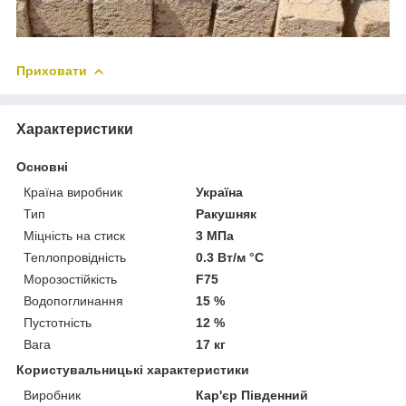
Приховати
Характеристики
Основні
Країна виробник
Україна
Тип
Ракушняк
Міцність на стиск
3 МПа
Теплопровідність
0.3 Вт/м °С
Морозостійкість
F75
Водопоглинання
15 %
Пустотність
12 %
Вага
17 кг
Користувальницькі характеристики
Виробник
Кар'єр Південний