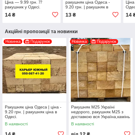
Ціна — 9.99 грн. ⁇
ракушняк ціна Одеса -
Ціна
ракушник у Одесі.
9.20 грн. | ракушняк в
Оде
【КАМЕНЬ РАКУШНЯК
Одесі.
РАК
14
13
14
₴
₴
ОДЕССА】➥
Акційні пропозиції та новинки
Новинка
Подарунок
Новинка
Подарунок
Ракушняк ціна Одеса | ціна -
Ракушняк М25 Україні
9.20 грн. | ракушняк ціна в
недорого, ракушняк М25 з
Одесі.
доставкою вся Україна,камінь
ракушняк М25 виробник
В наявності
В наявності
14
12
₴
від
₴