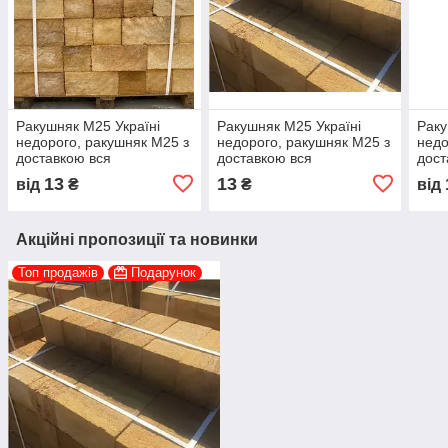
Ракушняк М25 Україні
Ракушняк М25 Україні
Раку
недорого, ракушняк М25 з
недорого, ракушняк М25 з
недо
доставкою вся
доставкою вся
дост
Україна,камінь ракушняк
Україна,камінь ракушняк
Укра
13
13
від
₴
₴
від
М25 виробник
М25 виробник
М25
Акційні пропозиції та новинки
Топ продажів
Подарунок