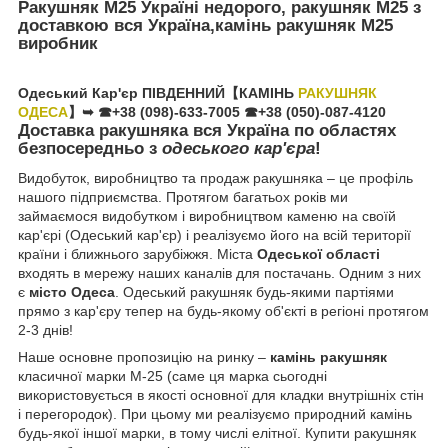
Ракушняк М25 Україні недорого, ракушняк М25 з
доставкою вся Україна,камінь ракушняк М25
виробник
Одеський Кар'єр ПІВДЕННИЙ
【КАМІНЬ
РАКУШНЯК
ОДЕСА
】➥ ☎+38 (098)-633-7005
☎+38 (050)-087-4120
Доставка ракушняка вся Україна по областях
безпосередньо з
одеського кар'єра
!
Видобуток, виробництво та продаж ракушняка – це профіль
нашого підприємства. Протягом багатьох років ми
займаємося видобутком і виробництвом каменю на своїй
кар'єрі (Одеський кар'єр) і реалізуємо його на всій території
країни і ближнього зарубіжжя. Міста
Одеської області
входять в мережу наших каналів для постачань. Одним з них
є
місто Одеса
. Одеський ракушняк будь-якими партіями
прямо з кар'єру тепер на будь-якому об'єкті в регіоні протягом
2-3 днів!
Наше основне пропозицію на ринку –
камінь ракушняк
класичної марки М-25 (саме ця марка сьогодні
використовується в якості основної для кладки внутрішніх стін
і перегородок). При цьому ми реалізуємо природний камінь
будь-якої іншої марки, в тому числі елітної. Купити ракушняк