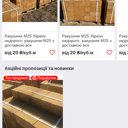
Ракушняк М25 Україні
Ракушняк М25 Україні
Раку
недорого, ракушняк М25 з
недорого, ракушняк М25 з
недо
доставкою вся
доставкою вся
дост
Україна,камінь ракушняк
Україна,камінь ракушняк
Укра
20
20
від
₴/куб.м
від
₴/куб.м
від
М25 виробник
М25 виробник
М25
Акційні пропозиції та новинки
Топ продажів
Подарунок