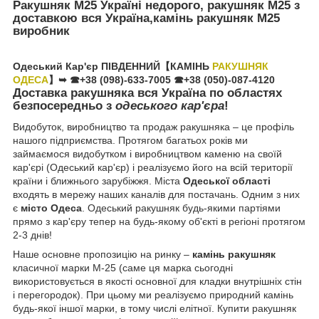
Ракушняк М25 Україні недорого, ракушняк М25 з
доставкою вся Україна,камінь ракушняк М25
виробник
Одеський Кар'єр ПІВДЕННИЙ
【КАМІНЬ
РАКУШНЯК
ОДЕСА
】➥ ☎+38 (098)-633-7005
☎+38 (050)-087-4120
Доставка ракушняка вся Україна по областях
безпосередньо з
одеського кар'єра
!
Видобуток, виробництво та продаж ракушняка – це профіль
нашого підприємства. Протягом багатьох років ми
займаємося видобутком і виробництвом каменю на своїй
кар'єрі (Одеський кар'єр) і реалізуємо його на всій території
країни і ближнього зарубіжжя. Міста
Одеської області
входять в мережу наших каналів для постачань. Одним з них
є
місто Одеса
. Одеський ракушняк будь-якими партіями
прямо з кар'єру тепер на будь-якому об'єкті в регіоні протягом
2-3 днів!
Наше основне пропозицію на ринку –
камінь ракушняк
класичної марки М-25 (саме ця марка сьогодні
використовується в якості основної для кладки внутрішніх стін
і перегородок). При цьому ми реалізуємо природний камінь
будь-якої іншої марки, в тому числі елітної. Купити ракушняк