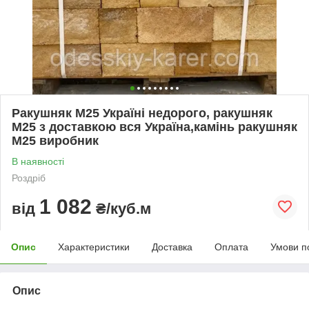
Ракушняк М25 Україні недорого, ракушняк
М25 з доставкою вся Україна,камінь ракушняк
М25 виробник
В наявності
Роздріб
1 082
від
₴/куб.м
Опис
Характеристики
Доставка
Оплата
Умови п
Опис