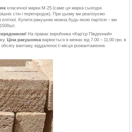
няк
класичної марки М-25 (саме ця марка сьогодні
ішніх стін і перегородок). При цьому ми реалізуємо
лі елітної. Купити ракушняк можна будь-якою партією – ми
1500шт.
осередником!
На правах виробника «Кар'єр Південний»
нку.
Ціна ракушняка
варіюється в межах від 7.00 – 11.00 грн. в
 обсягу вантажу, віддаленості місця розвантаження.