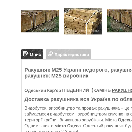
Опис
Характеристики
Ракушняк М25 Україні недорого, ракушня
ракушняк М25 виробник
Одеський Кар'єр ПІВДЕННИЙ
【КАМІНЬ
РАКУШН
Доставка ракушняка вся Україна по обл
Видобуток, виробництво та продаж ракушняка – це п
займаємося видобутком і виробництвом каменю на свої
території країни і ближнього зарубіжжя. Міста
Одеськ
Одним з них є
місто Одеса
. Одеський ракушняк будь
в регіоні протягом 2-3 днів!