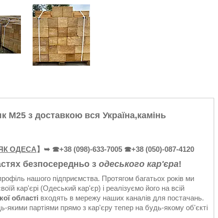
к М25 з доставкою вся Україна,камінь
ЯК ОДЕСА
】➥ ☎+38 (098)-633-7005
☎+38 (050)-087-4120
астях безпосередньо з
одеського кар'єра
!
рофіль нашого підприємства. Протягом багатьох років ми
й кар'єрі (Одеський кар'єр) і реалізуємо його на всій
ої області
входять в мережу наших каналів для постачань.
-якими партіями прямо з кар'єру тепер на будь-якому об'єкті