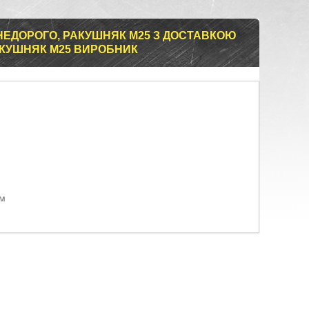
 НЕДОРОГО, РАКУШНЯК М25 З ДОСТАВКОЮ
АКУШНЯК М25 ВИРОБНИК
ом