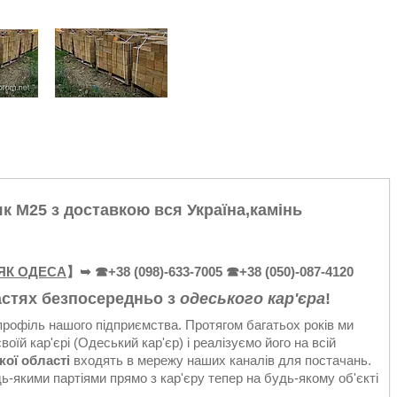
к М25 з доставкою вся Україна,камінь
ЯК ОДЕСА
】➥ ☎+38 (098)-633-7005
☎+38 (050)-087-4120
астях безпосередньо з
одеського кар'єра
!
рофіль нашого підприємства. Протягом багатьох років ми
й кар'єрі (Одеський кар'єр) і реалізуємо його на всій
ої області
входять в мережу наших каналів для постачань.
-якими партіями прямо з кар'єру тепер на будь-якому об'єкті