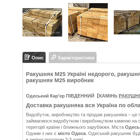
Опис
Характеристики
Ракушняк М25 Україні недорого, ракушня
ракушняк М25 виробник
Одеський Кар'єр ПІВДЕННИЙ
【КАМІНЬ
РАКУШН
Доставка ракушняка вся Україна по обл
Видобуток, виробництво та продаж ракушняка – це п
займаємося видобутком і виробництвом каменю на свої
території країни і ближнього зарубіжжя. Міста
Одеськ
Одним з них є
місто Одеса
. Одеський ракушняк будь
в регіоні протягом 2-3 днів!