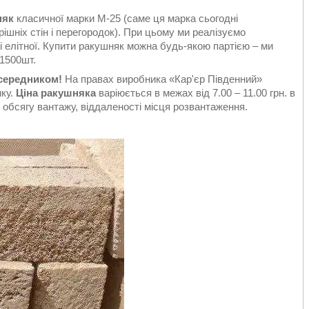
няк
класичної марки М-25 (саме ця марка сьогодні
ішніх стін і перегородок). При цьому ми реалізуємо
лі елітної. Купити ракушняк можна будь-якою партією – ми
1500шт.
осередником!
На правах виробника «Кар'єр Південний»
нку.
Ціна ракушняка
варіюється в межах від 7.00 – 11.00 грн. в
 обсягу вантажу, віддаленості місця розвантаження.