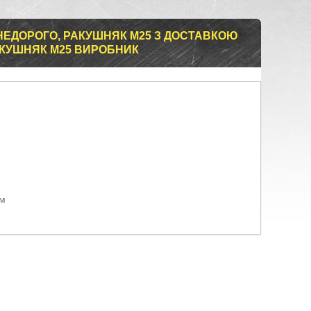
 НЕДОРОГО, РАКУШНЯК М25 З ДОСТАВКОЮ
АКУШНЯК М25 ВИРОБНИК
ом