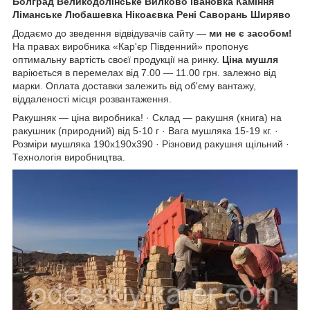
Болград Великодолінське Вилково Івановка Каміння
Ліманське Любашевка Нікоаєвка Рені Саворань Ширяво
Додаємо до зведення відвідувачів сайту —
ми не є засобом!
На правах виробника «Кар'єр Південний» пропонує
оптимальну вартість своєї продукції на ринку.
Ціна мушля
варіюється в перемелах від 7.00 — 11.00 грн. залежно від
марки. Оплата доставки залежить від об'єму вантажу,
віддаленості місця розвантаження.
Ракушняк — ціна виробника! · Склад — ракушня (книга) на
ракушник (природний) від 5-10 г · Вага мушляка 15-19 кг. ·
Розміри мушляка 190х190х390 · Різновид ракушня щільний ·
Технологія виробництва.