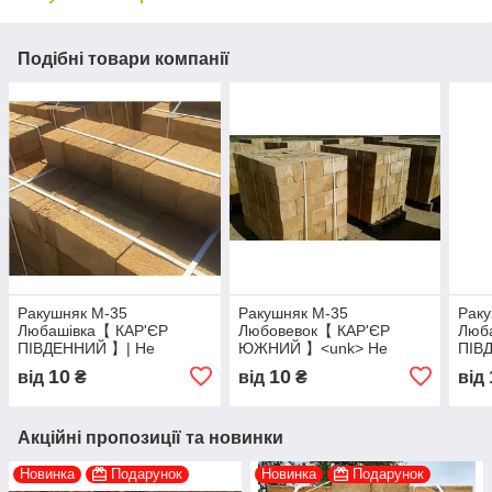
Подібні товари компанії
Ракушняк М-35
Ракушняк М-35
Рак
Любашівка【 КАР'ЄР
Любовевок【 КАР'ЄР
Люб
ПІВДЕННИЙ 】| Не
ЮЖНИЙ 】<unk> Не
ПІВ
переплачуй - Купуй з -
переплавляй - Купуй з -
пере
10
10
від
₴
від
₴
від
Кар'єра
Кар'єра
Кар'
Акційні пропозиції та новинки
Новинка
Подарунок
Новинка
Подарунок