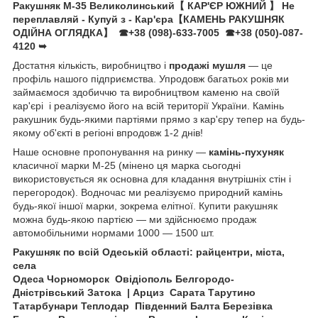
Ракушняк М-35 Великолинський【 КАР'ЄР ЮЖНИЙ 】 Не
переплавляй - Купуй з - Кар'єра【КАМЕНЬ РАКУШНЯК
ОДІЙНА ОГЛЯДКА】
☎+38 (098)-633-7005
☎+38 (050)-087-
4120
➥
Достатня кількість, виробництво і
продажі мушля
— це
профіль нашого підприємства. Упродовж багатьох років ми
займаємося здобиччю та виробництвом каменю на своїй
кар'єрі і реалізуємо його на всій території України. Камінь
ракушник будь-якими партіями прямо з кар'єру тепер на будь-
якому об'єкті в регіоні впродовж 1-2 днів!
Наше основне пропонування на ринку —
камінь-пухуняк
класичної марки М-25 (мінено ця марка сьогодні
використовується як основна для кладання внутрішніх стін і
перегородок). Водночас ми реалізуємо природний камінь
будь-якої іншої марки, зокрема елітної. Купити ракушняк
можна будь-якою партією — ми здійснюємо продаж
автомобільними нормами 1000 — 1500 шт.
Ракушняк по всій Одеській області: райцентри, міста,
села
Одеса Чорноморск Овідіополь Белгородо-
Дністрівський Затока | Арциз Сарата Тарутино
Татарбунари Теплодар Південний Балта Березівка