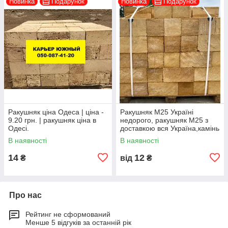
Новинка
Подарунок
Новинка
Подарунок
Ракушняк ціна Одеса | ціна -
Ракушняк М25 Україні
9.20 грн. | ракушняк ціна в
недорого, ракушняк М25 з
Одесі.
доставкою вся Україна,камінь
ракушняк М25 виробник
В наявності
В наявності
14
12
₴
від
₴
Про нас
Рейтинг не сформований
Менше 5 відгуків за останній рік