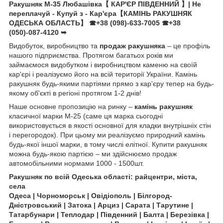
Ракушняк М-35 Любашівка【 КАР'ЄР ПІВДЕННИЙ 】| Не
переплачуй - Купуй з - Кар'єра【КАМІНЬ РАКУШНЯК
ОДЕСЬКА ОБЛАСТЬ】
☎+38 (098)-633-7005
☎+38
(050)-087-4120
➥
Видобуток, виробництво та
продаж ракушняка
– це профіль
нашого підприємства. Протягом багатьох років ми
займаємося видобутком і виробництвом каменю на своїй
кар'єрі і реалізуємо його на всій території України. Камінь
ракушняк будь-якими партіями прямо з кар'єру тепер на будь-
якому об'єкті в регіоні протягом 1-2 днів!
Наше основне пропозицію на ринку –
камінь ракушняк
класичної марки М-25 (саме ця марка сьогодні
використовується в якості основної для кладки внутрішніх стін
і перегородок). При цьому ми реалізуємо природний камінь
будь-якої іншої марки, в тому числі елітної. Купити ракушняк
можна будь-якою партією – ми здійснюємо продаж
автомобільними нормами 1000 - 1500шт.
Ракушняк по всій Одеська області: райцентри, міста,
села
Одеса | Чорноморськ | Овідіополь | Білгород-
Дністровський | Затока | Арциз | Сарата | Тарутине |
Татарбунари | Теплодар | Південний | Балта | Березівка |