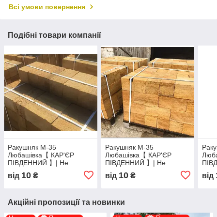
Всі умови повернення
Подібні товари компанії
Ракушняк М-35
Ракушняк М-35
Рак
Любашівка【 КАР'ЄР
Любашівка【 КАР'ЄР
Люб
ПІВДЕННИЙ 】| Не
ПІВДЕННИЙ 】| Не
ПІВ
переплачуй - Купуй з -
переплачуй - Купуй з -
пере
10
10
від
₴
від
₴
від
Кар'єра
Кар'єра
Кар'
Акційні пропозиції та новинки