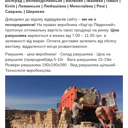
Болград | Великодолинське | Вилкове | Іванівка | Ізмаїл |
Кілія | Лиманське | Любашівка | Миколаївка | Рені |
Саврань | Ширяєве
Доводимо до відому відвідувачів сайту –
ми не є
посередником!
На правах виробника «Кар'єр Південний»
пропонує оптимальну вартість своєї продукції на ринку.
Ціна
ракушняка
варіюється в межах від 7.00 – 11.00 грн. в
залежності від марки. Оплата доставки залежить від обсягу
вантажу, віддаленості місця розвантаження.
Ракушняк - ціна виробника! · Склад ракушняка · Ціна на
ракушняк (природний)від 5-10г · Вага ракушняка 15-19кг. ·
Розміри ракушняка 190х190х390 · Вид ракушняка щільний ·
Технологія виробництва.