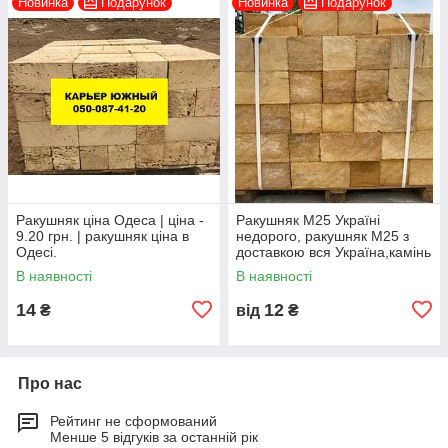
Новинка
Подарунок
Новинка
Подарунок
Ракушняк ціна Одеса | ціна -
Ракушняк М25 Україні
9.20 грн. | ракушняк ціна в
недорого, ракушняк М25 з
Одесі.
доставкою вся Україна,камінь
ракушняк М25 виробник
В наявності
В наявності
14
12
₴
від
₴
Про нас
Рейтинг не сформований
Менше 5 відгуків за останній рік