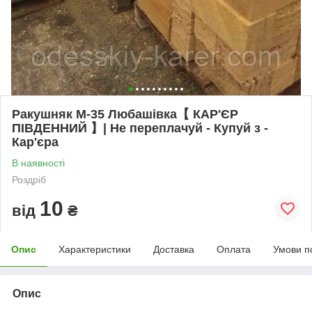
Ракушняк М-35 Любашівка【 КАР'ЄР
ПІВДЕННИЙ 】| Не переплачуй - Купуй з -
Кар'єра
В наявності
Роздріб
10
від
₴
Опис
Характеристики
Доставка
Оплата
Умови п
Опис