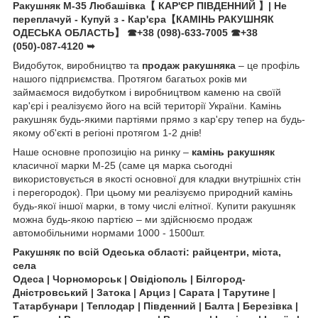
Ракушняк М-35 Любашівка【 КАР'ЄР ПІВДЕННИЙ 】| Не
переплачуй - Купуй з - Кар'єра【КАМІНЬ РАКУШНЯК
ОДЕСЬКА ОБЛАСТЬ】
☎+38 (098)-633-7005
☎+38
(050)-087-4120
➥
Видобуток, виробництво та
продаж ракушняка
– це профіль
нашого підприємства. Протягом багатьох років ми
займаємося видобутком і виробництвом каменю на своїй
кар'єрі і реалізуємо його на всій території України. Камінь
ракушняк будь-якими партіями прямо з кар'єру тепер на будь-
якому об'єкті в регіоні протягом 1-2 днів!
Наше основне пропозицію на ринку –
камінь ракушняк
класичної марки М-25 (саме ця марка сьогодні
використовується в якості основної для кладки внутрішніх стін
і перегородок). При цьому ми реалізуємо природний камінь
будь-якої іншої марки, в тому числі елітної. Купити ракушняк
можна будь-якою партією – ми здійснюємо продаж
автомобільними нормами 1000 - 1500шт.
Ракушняк по всій Одеська області: райцентри, міста,
села
Одеса | Чорноморськ | Овідіополь | Білгород-
Дністровський | Затока | Арциз | Сарата | Тарутине |
Татарбунари | Теплодар | Південний | Балта | Березівка |