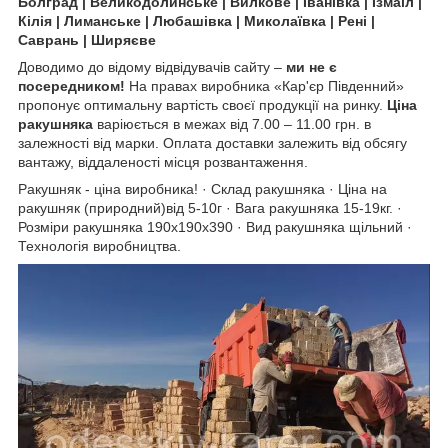
Болград | Великодолинське | Вилкове | Іванівка | Ізмаїл |
Кілія | Лиманське | Любашівка | Миколаївка | Рені |
Саврань | Ширяєве
Доводимо до відому відвідувачів сайту –
ми не є
посередником!
На правах виробника «Кар'єр Південний»
пропонує оптимальну вартість своєї продукції на ринку.
Ціна
ракушняка
варіюється в межах від 7.00 – 11.00 грн. в
залежності від марки. Оплата доставки залежить від обсягу
вантажу, віддаленості місця розвантаження.
Ракушняк - ціна виробника! · Склад ракушняка · Ціна на
ракушняк (природний)від 5-10г · Вага ракушняка 15-19кг. ·
Розміри ракушняка 190х190х390 · Вид ракушняка щільний ·
Технологія виробництва.