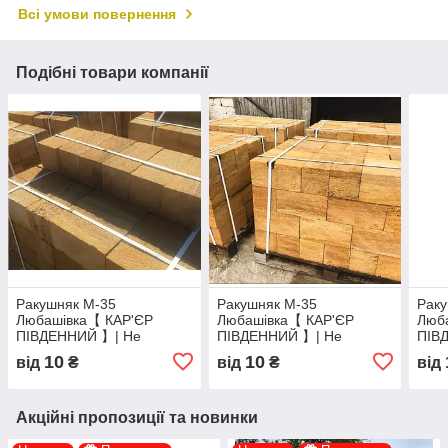
Всі умови повернення
Подібні товари компанії
Ракушняк М-35
Ракушняк М-35
Рак
Любашівка【 КАР'ЄР
Любашівка【 КАР'ЄР
Люб
ПІВДЕННИЙ 】| Не
ПІВДЕННИЙ 】| Не
ПІВ
переплачуй - Купуй з -
переплачуй - Купуй з -
пере
10
10
від
₴
від
₴
від
Кар'єра
Кар'єра
Кар'
Акційні пропозиції та новинки