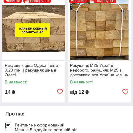
Новинка
Подарунок
Новинка
Подарунок
Ракушняк ціна Одеса | ціна -
Ракушняк М25 Україні
9.20 грн. | ракушняк ціна в
недорого, ракушняк М25 з
Одесі.
доставкою вся Україна,камінь
ракушняк М25 виробник
В наявності
В наявності
14
12
₴
від
₴
Про нас
Рейтинг не сформований
Менше 5 відгуків за останній рік