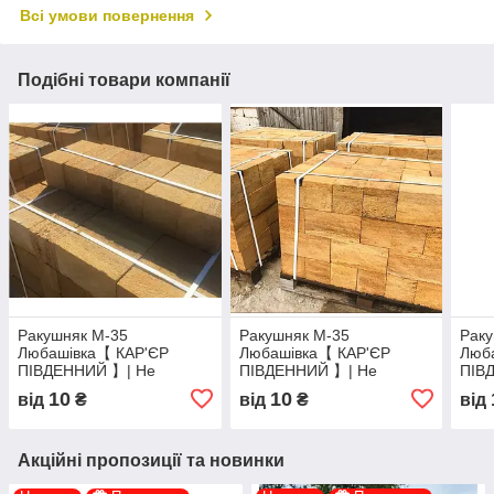
Всі умови повернення
Подібні товари компанії
Ракушняк М-35
Ракушняк М-35
Рак
Любашівка【 КАР'ЄР
Любашівка【 КАР'ЄР
Люб
ПІВДЕННИЙ 】| Не
ПІВДЕННИЙ 】| Не
ПІВ
переплачуй - Купуй з -
переплачуй - Купуй з -
пере
10
10
від
₴
від
₴
від
Кар'єра
Кар'єра
Кар'
Акційні пропозиції та новинки