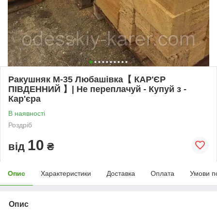
Ракушняк М-35 Любашівка【 КАР'ЄР
ПІВДЕННИЙ 】| Не переплачуй - Купуй з -
Кар'єра
В наявності
Роздріб
10
від
₴
Опис
Характеристики
Доставка
Оплата
Умови п
Опис