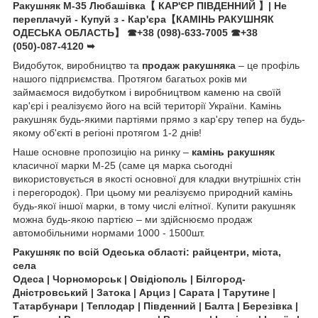
Ракушняк М-35 Любашівка【 КАР'ЄР ПІВДЕННИЙ 】| Не
переплачуй - Купуй з - Кар'єра【КАМІНЬ РАКУШНЯК
ОДЕСЬКА ОБЛАСТЬ】
☎+38 (098)-633-7005
☎+38
(050)-087-4120
➥
Видобуток, виробництво та
продаж ракушняка
– це профіль
нашого підприємства. Протягом багатьох років ми
займаємося видобутком і виробництвом каменю на своїй
кар'єрі і реалізуємо його на всій території України. Камінь
ракушняк будь-якими партіями прямо з кар'єру тепер на будь-
якому об'єкті в регіоні протягом 1-2 днів!
Наше основне пропозицію на ринку –
камінь ракушняк
класичної марки М-25 (саме ця марка сьогодні
використовується в якості основної для кладки внутрішніх стін
і перегородок). При цьому ми реалізуємо природний камінь
будь-якої іншої марки, в тому числі елітної. Купити ракушняк
можна будь-якою партією – ми здійснюємо продаж
автомобільними нормами 1000 - 1500шт.
Ракушняк по всій Одеська області: райцентри, міста,
села
Одеса | Чорноморськ | Овідіополь | Білгород-
Дністровський | Затока | Арциз | Сарата | Тарутине |
Татарбунари | Теплодар | Південний | Балта | Березівка |