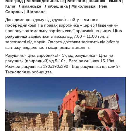
Болград | Великодолинське | Вилкове | Іванівка | Ізмаїл |
Кілія | Лиманське | Любашівка | Миколаївка | Рені |
Саврань | Ширяєве
Доводимо до відому відвідувачів сайту –
ми не є
посередником!
На правах виробника «Кар'єр Південний»
пропонує оптимальну вартість своєї продукції на ринку.
Ціна
ракушняка
варіюється в межах від 7.00 – 11.00 грн. в
залежності від марки. Оплата доставки залежить від обсягу
вантажу, віддаленості місця розвантаження.
Ракушняк - ціна виробника! · Склад ракушняка · Ціна на
ракушняк (природний)від 5-10г · Вага ракушняка 15-19кг. ·
Розміри ракушняка 190х190х390 · Вид ракушняка щільний ·
Технологія виробництва.