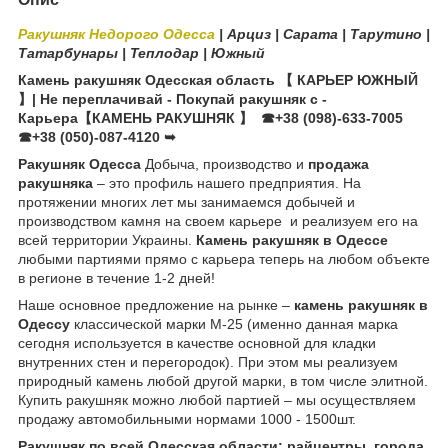
Ракушняк Недорого Одесса
| Арциз | Сарата | Тарутино |
Татарбунары | Теплодар | Южный
Камень ракушняк Одесская область
【 КАРЬЕР ЮЖНЫЙ
】| Не переплачивай - Покупай ракушняк с -
Карьера【КАМЕНЬ РАКУШНЯК 】
☎+38 (098)-633-7005
☎+38 (050)-087-4120
➥
Ракушняк Одесса
Добыча, производство и
продажа
ракушняка
– это профиль нашего предприятия. На
протяжении многих лет мы занимаемся добычей и
производством камня на своем карьере и реализуем его на
всей территории Украины.
Камень ракушняк в Одессе
любыми партиями прямо с карьера теперь на любом объекте
в регионе в течение 1-2 дней!
Наше основное предложение на рынке –
камень ракушняк
в
Одессу
классической марки М-25 (именно данная марка
сегодня используется в качестве основной для кладки
внутренних стен и перегородок). При этом мы реализуем
природный камень любой другой марки, в том числе элитной.
Купить ракушняк можно любой партией – мы осуществляем
продажу автомобильными нормами 1000 - 1500шт.
Ракушняк по всей Одесская области: райцентры, города,