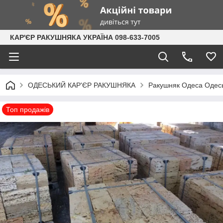
КАР'ЄР РАКУШНЯКА УКРАЇНА 098-633-7005
ОДЕСЬКИЙ КАР'ЄР РАКУШНЯКА
Ракушняк Одеса Одесь
Топ продажів