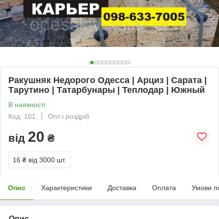
Ракушняк Недорого Одесса | Арциз | Сарата |
Тарутино | Татарбунары | Теплодар | Южный
В наявності
Код: 101
Опт і роздріб
20
від
₴
16 ₴
від 3000 шт.
Опис
Характеристики
Доставка
Оплата
Умови п
Опис