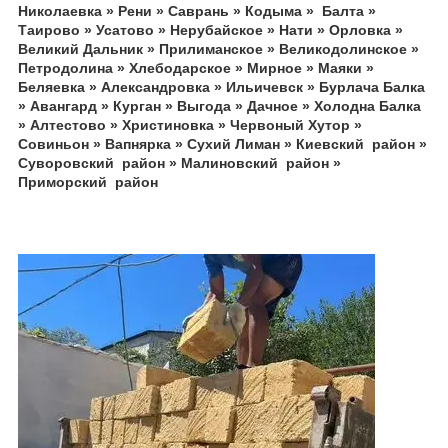
Николаевка » Рени » Саврань » Кодыма » Балта »
Таирово » Усатово » Нерубайское » Нати » Орловка »
Великий Дальник » Прилиманское » Великодолинское »
Петродолина » Хлебодарское » Мирное » Маяки »
Беляевка » Александровка » Ильичевск » Бурлача Балка
» Авангард » Курган » Выгода » Дачное » Холодна Балка
» Алтестово » Христиновка » Червоный Хутор »
Совиньон » Вапнярка » Сухий Лиман » Киевский район »
Суворовский район » Малиновский район »
Приморский район