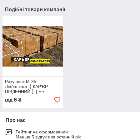
Подібні товари компанії
Ракушняк М-35
Любашівка【 КАР'ЄР
ПІВДЕННИЙ 】| Не
переплачуй - Купуй з -
6
від
₴
Кар'єра
Про нас
Рейтинг не сформований
Менше 5 відгуків за останній рік