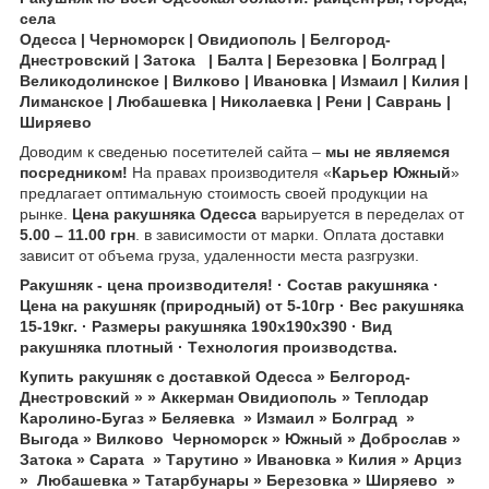
села
Одесса | Черноморск | Овидиополь | Белгород-
Днестровский | Затока | Балта | Березовка | Болград |
Великодолинское | Вилково | Ивановка | Измаил | Килия |
Лиманское | Любашевка | Николаевка | Рени | Саврань |
Ширяево
Доводим к сведенью посетителей сайта –
мы не являемся
посредником!
На правах производителя «
Карьер Южный
»
предлагает оптимальную стоимость своей продукции на
рынке.
Цена ракушняка
Одесса
варьируется в переделах от
5.00 – 11.00 грн
. в зависимости от марки. Оплата доставки
зависит от объема груза, удаленности места разгрузки.
Ракушняк - цена производителя! · Состав ракушняка ·
Цена на ракушняк (природный) от 5-10гр · Вес ракушняка
15-19кг. · Размеры ракушняка 190х190х390 · Вид
ракушняка плотный · Tехнология производства.
Купить ракушняк с доставкой Одесса » Белгород-
Днестровский » » Аккерман Овидиополь » Теплодар
Каролино-Бугаз » Беляевка » Измаил » Болград »
Выгода » Вилково Черноморск » Южный » Доброслав »
Затока » Сарата » Тарутино » Ивановка » Килия » Арциз
» Любашевка » Татарбунары » Березовка » Ширяево »