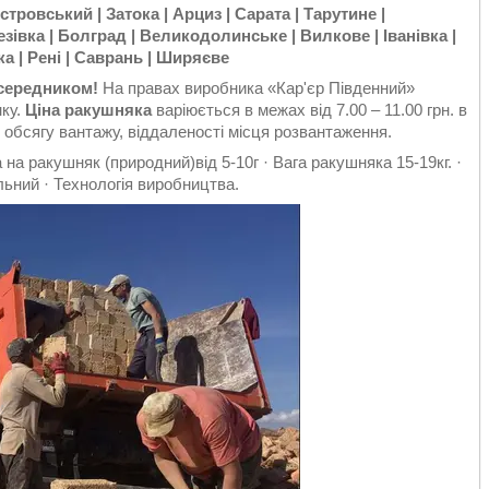
тровський | Затока | Арциз | Сарата | Тарутине |
езівка | Болград | Великодолинське | Вилкове | Іванівка |
ка | Рені | Саврань | Ширяєве
осередником!
На правах виробника «Кар'єр Південний»
нку.
Ціна ракушняка
варіюється в межах від 7.00 – 11.00 грн. в
 обсягу вантажу, віддаленості місця розвантаження.
 на ракушняк (природний)від 5-10г · Вага ракушняка 15-19кг. ·
ьний · Технологія виробництва.