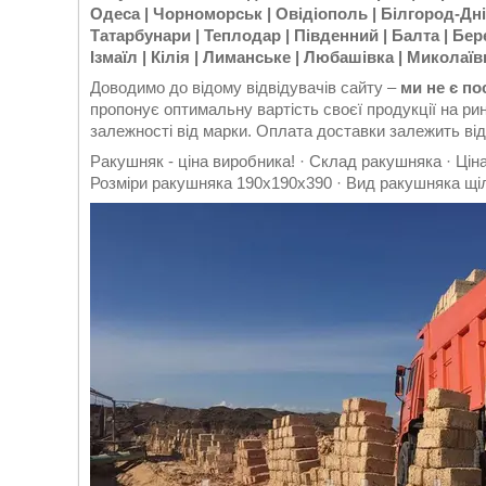
Одеса | Чорноморськ | Овідіополь | Білгород-Дніс
Татарбунари | Теплодар | Південний | Балта | Бер
Ізмаїл | Кілія | Лиманське | Любашівка | Миколаїв
Доводимо до відому відвідувачів сайту –
ми не є п
пропонує оптимальну вартість своєї продукції на ри
залежності від марки. Оплата доставки залежить від
Ракушняк - ціна виробника! · Склад ракушняка · Ціна
Розміри ракушняка 190х190х390 · Вид ракушняка щіл