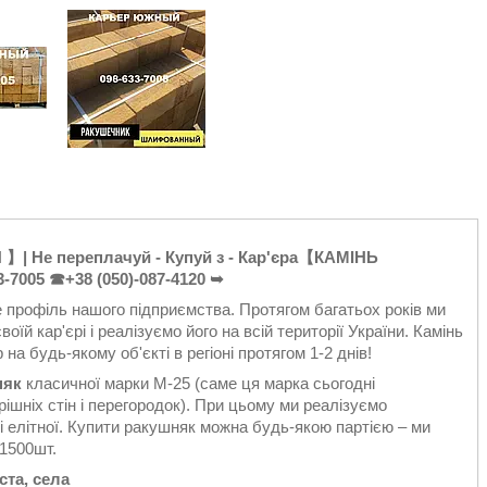
| Не переплачуй - Купуй з - Кар'єра【КАМІНЬ
3-7005
☎+38 (050)-087-4120
➥
 профіль нашого підприємства. Протягом багатьох років ми
й кар'єрі і реалізуємо його на всій території України. Камінь
а будь-якому об'єкті в регіоні протягом 1-2 днів!
няк
класичної марки М-25 (саме ця марка сьогодні
ішніх стін і перегородок). При цьому ми реалізуємо
лі елітної. Купити ракушняк можна будь-якою партією – ми
1500шт.
ста, села