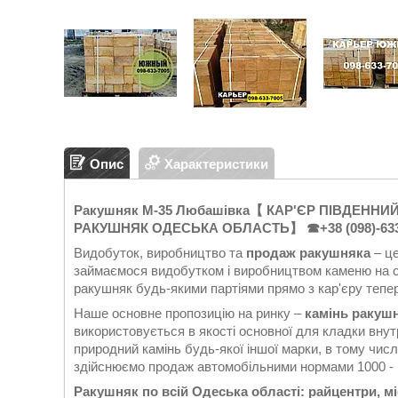
Опис
Характеристики
Ракушняк М-35 Любашівка【 КАР'ЄР ПІВДЕННИЙ 】
РАКУШНЯК ОДЕСЬКА ОБЛАСТЬ】
☎+38 (098)-63
Видобуток, виробництво та
продаж ракушняка
– це
займаємося видобутком і виробництвом каменю на свої
ракушняк будь-якими партіями прямо з кар'єру тепер н
Наше основне пропозицію на ринку –
камінь ракуш
використовується в якості основної для кладки внутр
природний камінь будь-якої іншої марки, в тому чис
здійснюємо продаж автомобільними нормами 1000 - 
Ракушняк по всій Одеська області: райцентри, мі