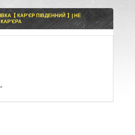
ВКА【 КАР'ЄР ПІВДЕННИЙ 】| НЕ
 КАР'ЄРА
ом