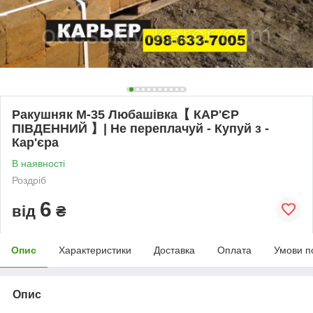
Ракушняк М-35 Любашівка【 КАР'ЄР
ПІВДЕННИЙ 】| Не переплачуй - Купуй з -
Кар'єра
В наявності
Роздріб
6
від
₴
Опис
Характеристики
Доставка
Оплата
Умови п
Опис