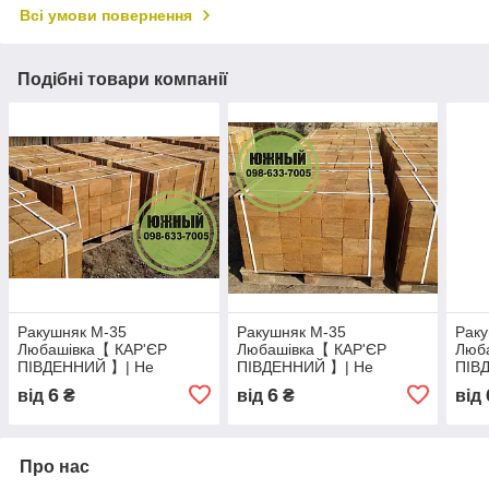
Всі умови повернення
Подібні товари компанії
Ракушняк М-35
Ракушняк М-35
Рак
Любашівка【 КАР'ЄР
Любашівка【 КАР'ЄР
Люб
ПІВДЕННИЙ 】| Не
ПІВДЕННИЙ 】| Не
ПІВ
переплачуй - Купуй з -
переплачуй - Купуй з -
пере
6
6
від
₴
від
₴
від
Кар'єра
Кар'єра
Кар'
Про нас