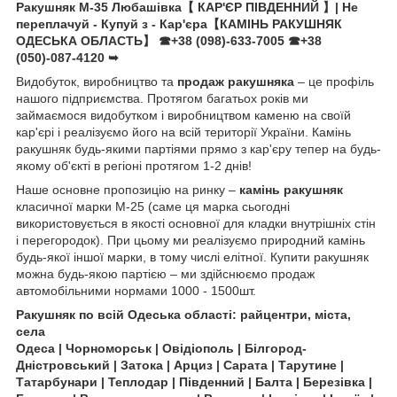
Ракушняк М-35 Любашівка【 КАР'ЄР ПІВДЕННИЙ 】| Не
переплачуй - Купуй з - Кар'єра【КАМІНЬ РАКУШНЯК
ОДЕСЬКА ОБЛАСТЬ】
☎+38 (098)-633-7005
☎+38
(050)-087-4120
➥
Видобуток, виробництво та
продаж ракушняка
– це профіль
нашого підприємства. Протягом багатьох років ми
займаємося видобутком і виробництвом каменю на своїй
кар'єрі і реалізуємо його на всій території України. Камінь
ракушняк будь-якими партіями прямо з кар'єру тепер на будь-
якому об'єкті в регіоні протягом 1-2 днів!
Наше основне пропозицію на ринку –
камінь ракушняк
класичної марки М-25 (саме ця марка сьогодні
використовується в якості основної для кладки внутрішніх стін
і перегородок). При цьому ми реалізуємо природний камінь
будь-якої іншої марки, в тому числі елітної. Купити ракушняк
можна будь-якою партією – ми здійснюємо продаж
автомобільними нормами 1000 - 1500шт.
Ракушняк по всій Одеська області: райцентри, міста,
села
Одеса | Чорноморськ | Овідіополь | Білгород-
Дністровський | Затока | Арциз | Сарата | Тарутине |
Татарбунари | Теплодар | Південний | Балта | Березівка |