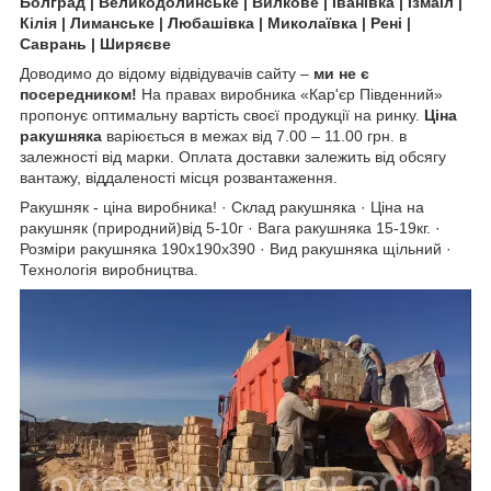
Болград | Великодолинське | Вилкове | Іванівка | Ізмаїл |
Кілія | Лиманське | Любашівка | Миколаївка | Рені |
Саврань | Ширяєве
Доводимо до відому відвідувачів сайту –
ми не є
посередником!
На правах виробника «Кар'єр Південний»
пропонує оптимальну вартість своєї продукції на ринку.
Ціна
ракушняка
варіюється в межах від 7.00 – 11.00 грн. в
залежності від марки. Оплата доставки залежить від обсягу
вантажу, віддаленості місця розвантаження.
Ракушняк - ціна виробника! · Склад ракушняка · Ціна на
ракушняк (природний)від 5-10г · Вага ракушняка 15-19кг. ·
Розміри ракушняка 190х190х390 · Вид ракушняка щільний ·
Технологія виробництва.