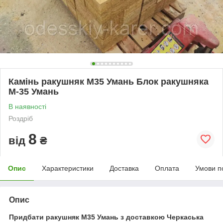
Камінь ракушняк М35 Умань Блок ракушняка
М-35 Умань
В наявності
Роздріб
8
від
₴
Опис
Характеристики
Доставка
Оплата
Умови п
Опис
Придбати ракушняк М35 Умань з доставкою Черкаська