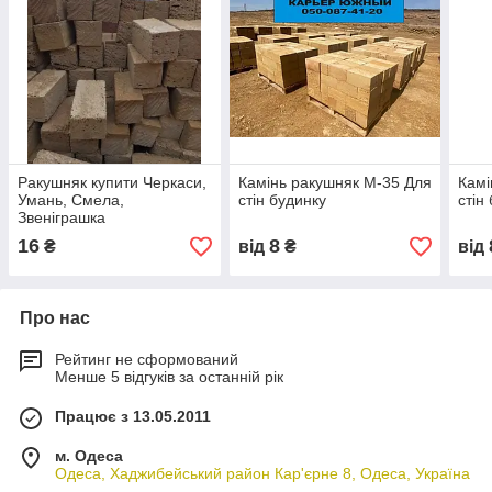
Ракушняк купити Черкаси,
Камінь ракушняк М-35 Для
Камі
Умань, Смела,
стін будинку
стін
Звеніграшка
16
8
₴
від
₴
від
Про нас
Рейтинг не сформований
Менше 5 відгуків за останній рік
Працює з 13.05.2011
м. Одеса
Одеса, Хаджибейський район Кар'єрне 8, Одеса, Україна