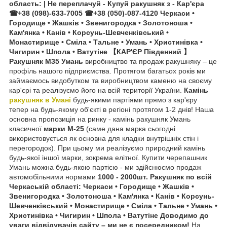
область: | Не переплачуй - Купуй ракушняк з - Кар'єра
☎+38 (098)-633-7005 ☎+38 (050)-087-4120 Черкаси •
Городище • Жашків • Звенигородка • Золотоноша •
Кам'янка • Канів • Корсунь-Шевченківський •
Монастирище • Сміла • Тальне • Умань • Христинівка •
Чигирин • Шпола • Ватутіне 【КАР'ЄР Південний 】
Ракушняк М35 Умань
виробництво та продаж ракушняку – це
профіль нашого підприємства. Протягом багатьох років ми
займаємось видобутком та виробництвом каменю на своєму
кар'єрі та реалізуємо його на всій території України.
Камінь
ракушняк в Умані
будь-якими партіями прямо з кар'єру
тепер на будь-якому об'єкті в регіоні протягом 1-2 днів! Наша
основна пропозиція на ринку - камінь ракушняк Умань
класичної
марки М-25
(саме дана марка сьогодні
використовується як основна для кладки внутрішніх стін і
перегородок).
При цьому ми реалізуємо природний камінь
будь-якої іншої марки, зокрема елітної. Купити черепашник
Умань можна будь-якою партією - ми здійснюємо продаж
автомобільними нормами
1000 - 2000шт.
Ракушняк по всій
Черкаській області: Черкаси • Городище • Жашків •
Звенигородка • Золотоноша • Кам'янка • Канів • Корсунь-
Шевченківський • Монастирище • Сміла • Тальне • Умань •
Христинівка • Чигирин • Шпола • Ватутіне
Доводимо до
уваги відвідувачів сайту
– ми не є посередником!
На