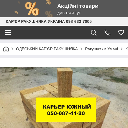
КАР'ЄР РАКУШНЯКА УКРАЇНА 098-633-7005
ОДЕСЬКИЙ КАР'ЄР РАКУШНЯКА
Ракушняк в Умані
К