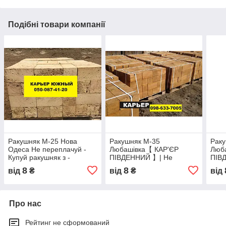
Подібні товари компанії
Ракушняк М-25 Нова
Ракушняк М-35
Рак
Одеса Не переплачуй -
Любашівка【 КАР'ЄР
Люб
Купуй ракушняк з -
ПІВДЕННИЙ 】| Не
ПІВ
Кар'єра
переплачуй - Купуй з -
пере
8
8
від
₴
від
₴
від
Кар'єра
Кар'
Про нас
Рейтинг не сформований