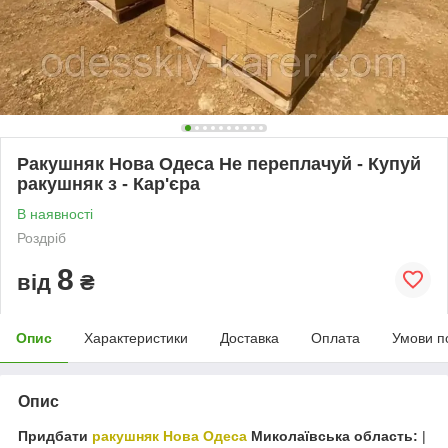
Ракушняк Нова Одеса Не переплачуй - Купуй
ракушняк з - Кар'єра
В наявності
Роздріб
8
від
₴
Опис
Характеристики
Доставка
Оплата
Умови п
Опис
Придбати
ракушняк Нова Одеса
Миколаївська область:
|