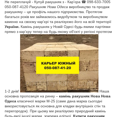
Не переплачуй - Купуй ракушняк з - Кар'єра ☎ 098-633-7005
050-087-4120
Ракушняк Нова Одеса
виробництво та продаж
ракушняку – це профіль нашого підприємства. Протягом
багатьох років ми займаємось видобутком та виробництвом
каменю на своєму кар'єрі та реалізуємо його на всій території
України.
Камінь ракушняк у Новій Одесі будь-якими партіями
прямо з кар'єру тепер на будь-якому об'єкті у регіоні протягом
1-2 днів!
Наша
основна пропозиція на ринку –
камінь ракушняк Нова
Нова
Одеса
класичної марки М-25 (саме дана марка сьогодні
використовується як основна для кладки внутрішніх стін та
перегородок). При цьому ми реалізуємо природний камінь
будь-якої іншої марки, зокрема елітної.
Купити ракушняк