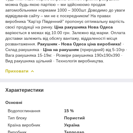
можна будь-якою партією – ми здійснюємо продаж
автомобільними нормами 1000 – 3000шт. Доводимо до уваги
відвідувачів сайту – ми не є посередником! На правах
виробника "Кар'єр Південний" пропонує оптимальну вартість
своєї продукції на ринку.
Ціна ракушняка Нова Одеса
варіюється в межах від 10.00 грн. Залежно від марки. Оплата
доставки залежить від обсягу вантажу,
віддаленості місця
розвантаження.
Ракушняк - Нова Одеса ціна виробника!
·
Склад ракушняка ·
Ціна на ракушняк
(природний) від 5-10гр ·
Вага ракушняка 15-19кг. · Розміри ракушняка 190х190х390 ·
Вид ракушняка щільний · Технологія виробництва.
Приховати
Характеристики
Основні
Водопоглинання
15 %
Тип блоку
Пористий
Країна виробник
Україна
Виробник
Теплодар