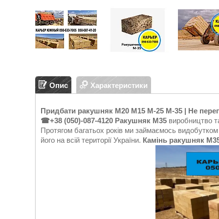
Опис
Характеристики
Придбати ракушняк
М20 М15 М-25 М-35
| Не пере
☎+38 (050)-087-4120
Ракушняк М35
виробництво т
Протягом багатьох років ми займаємось видобутком 
його на всій території України.
Камінь ракушняк М3