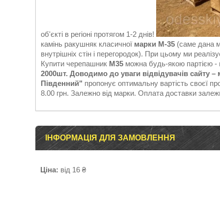
об'єкті в регіоні протягом 1-2 днів!
камінь ракушняк класичної
марки М-35
(саме дана м
внутрішніх стін і перегородок).
При цьому ми реалізує
Купити черепашник
М35
можна будь-якою партією -
2000шт.
Доводимо до уваги відвідувачів сайту
– 
Південний"
пропонує оптимальну вартість своєї про
8.00 грн. Залежно від марки. Оплата доставки залеж
ІНФОРМАЦІЯ ДЛЯ ЗАМОВЛЕННЯ
Ціна:
від 16 ₴