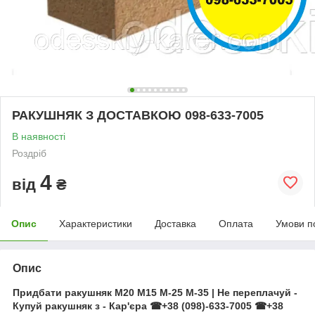
РАКУШНЯК З ДОСТАВКОЮ 098-633-7005
В наявності
Роздріб
4
від
₴
Опис
Характеристики
Доставка
Оплата
Умови п
Опис
Придбати ракушняк
М20 М15 М-25 М-35
| Не переплачуй -
Купуй ракушняк з - Кар'єра ☎+38 (098)-633-7005 ☎+38