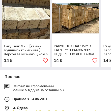
Ракушняк М25【камінь
РАКУШНЯК НАРЯМУ З
Раку
мушлячок кримський 】
КАР'ЄРУ 098-633-7005
Хер
Херсон за низькою ціною з
НЕДОРОГО!! ДОСТАВКА
Херс
доставкою ➥ купити
РАКУШНЯКА ! Одеська
ціно
14
14
14
₴
₴
сьогодні! ☎+38(098)-633-
кар'єра ракушняк
купи
7005
(098
Про нас
Рейтинг не сформований
Менше 5 відгуків за останній рік
Працює з 13.05.2011
м. Одеса