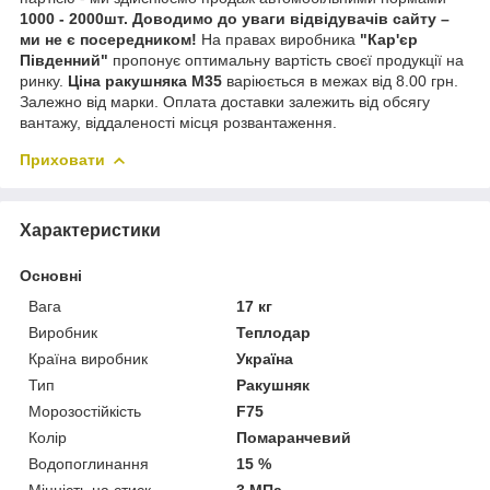
1000 - 2000шт.
Доводимо до уваги відвідувачів сайту
–
ми не є посередником!
На правах виробника
"Кар'єр
Південний"
пропонує оптимальну вартість своєї продукції на
ринку.
Ціна ракушняка М35
варіюється в межах від 8.00 грн.
Залежно від марки. Оплата доставки залежить від обсягу
вантажу, віддаленості місця розвантаження.
Приховати
Характеристики
Основні
Вага
17 кг
Виробник
Теплодар
Країна виробник
Україна
Тип
Ракушняк
Морозостійкість
F75
Колір
Помаранчевий
Водопоглинання
15 %
Міцність на стиск
3 МПа