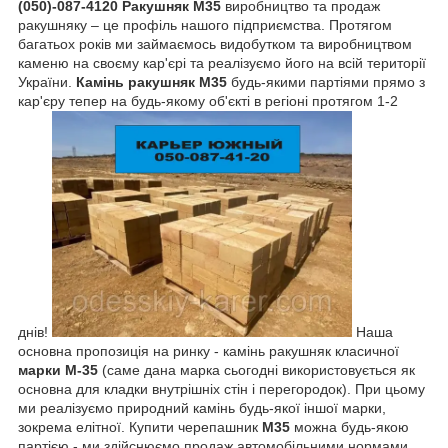
(050)-087-4120
Ракушняк М35
виробництво та продаж
ракушняку – це профіль нашого підприємства. Протягом
багатьох років ми займаємось видобутком та виробництвом
каменю на своєму кар'єрі та реалізуємо його на всій території
України.
Камінь ракушняк М35
будь-якими партіями прямо з
кар'єру тепер на будь-якому об'єкті в регіоні протягом 1-2
днів!
Наша
основна пропозиція на ринку - камінь ракушняк класичної
марки М-35
(саме дана марка сьогодні використовується як
основна для кладки внутрішніх стін і перегородок).
При цьому
ми реалізуємо природний камінь будь-якої іншої марки,
зокрема елітної. Купити черепашник
М35
можна будь-якою
партією - ми здійснюємо продаж автомобільними нормами