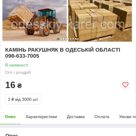
КАМІНЬ РАКУШНЯК В ОДЕСЬКІЙ ОБЛАСТІ
098-633-7005
В наявності
Опт і роздріб
16
₴
3 ₴
від 3000 шт.
Опис
Характеристики
Доставка
Оплата
Умови п
Опис