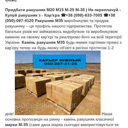
Придбати ракушняк
М20 М15 М-25 М-35
| Не переплачуй -
Купуй ракушняк з - Кар'єра ☎+38 (098)-633-7005 ☎+38
(050)-087-4120
Ракушняк М35
виробництво та продаж
ракушняку – це профіль нашого підприємства. Протягом
багатьох років ми займаємось видобутком та виробництвом
каменю на своєму кар'єрі та реалізуємо його на всій території
України.
Камінь ракушняк М35
будь-якими партіями прямо з
кар'єру тепер на будь-якому об'єкті в регіоні протягом 1-2
днів!
Наша
основна пропозиція на ринку - камінь ракушняк класичної
марки М-35
(саме дана марка сьогодні використовується як