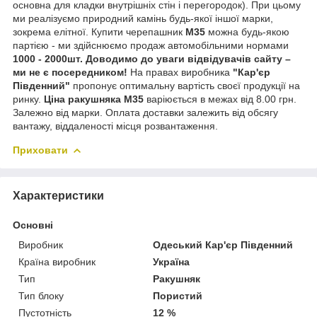
основна для кладки внутрішніх стін і перегородок).
При цьому
ми реалізуємо природний камінь будь-якої іншої марки,
зокрема елітної. Купити черепашник
М35
можна будь-якою
партією - ми здійснюємо продаж автомобільними нормами
1000 - 2000шт.
Доводимо до уваги відвідувачів сайту
–
ми не є посередником!
На правах виробника
"Кар'єр
Південний"
пропонує оптимальну вартість своєї продукції на
ринку.
Ціна ракушняка М35
варіюється в межах від 8.00 грн.
Залежно від марки. Оплата доставки залежить від обсягу
вантажу, віддаленості місця розвантаження.
Приховати
Характеристики
Основні
Виробник
Одеський Кар'єр Південний
Країна виробник
Україна
Тип
Ракушняк
Тип блоку
Пористий
Пустотність
12 %