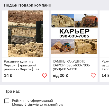
Подібні товари компанії
Ракушняк купити в
КАМІНЬ РАКУШНЯК
Рак
Херсоні【кримський
КАР'ЄР (098)-633-7005
муш
ракушняк Херсон】 за
(050)-087-4120
Херс
низькою ціною ➥ купити
дост
14
20
14
₴
від
₴
сьогодні! (098)-633-7005
сьог
700
Про нас
Рейтинг не сформований
Менше 5 відгуків за останній рік