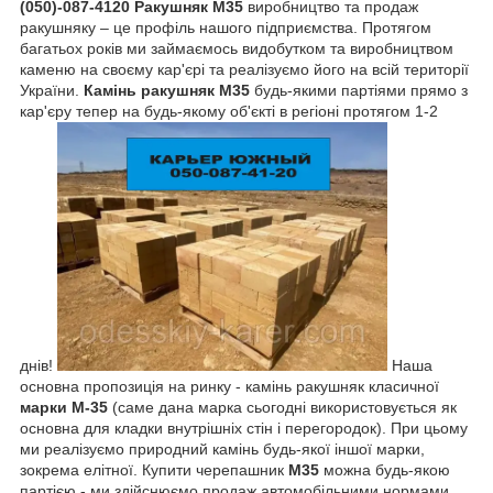
(050)-087-4120
Ракушняк М35
виробництво та продаж
ракушняку – це профіль нашого підприємства. Протягом
багатьох років ми займаємось видобутком та виробництвом
каменю на своєму кар'єрі та реалізуємо його на всій території
України.
Камінь ракушняк М35
будь-якими партіями прямо з
кар'єру тепер на будь-якому об'єкті в регіоні протягом 1-2
днів!
Наша
основна пропозиція на ринку - камінь ракушняк класичної
марки М-35
(саме дана марка сьогодні використовується як
основна для кладки внутрішніх стін і перегородок).
При цьому
ми реалізуємо природний камінь будь-якої іншої марки,
зокрема елітної. Купити черепашник
М35
можна будь-якою
партією - ми здійснюємо продаж автомобільними нормами