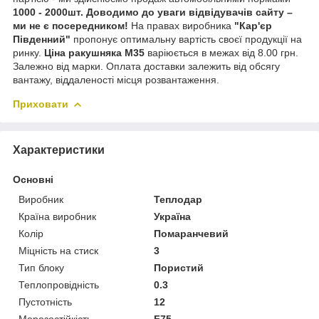
1000 - 2000шт.
Доводимо до уваги відвідувачів сайту
–
ми не є посередником!
На правах виробника
"Кар'єр
Південний"
пропонує оптимальну вартість своєї продукції на
ринку.
Ціна ракушняка М35
варіюється в межах від 8.00 грн.
Залежно від марки. Оплата доставки залежить від обсягу
вантажу, віддаленості місця розвантаження.
Приховати
Характеристики
Основні
Виробник
Теплодар
Країна виробник
Україна
Колір
Помаранчевий
Міцність на стиск
3
Тип блоку
Пористий
Теплопровідність
0.3
Пустотність
12
Морозостійкість
F75