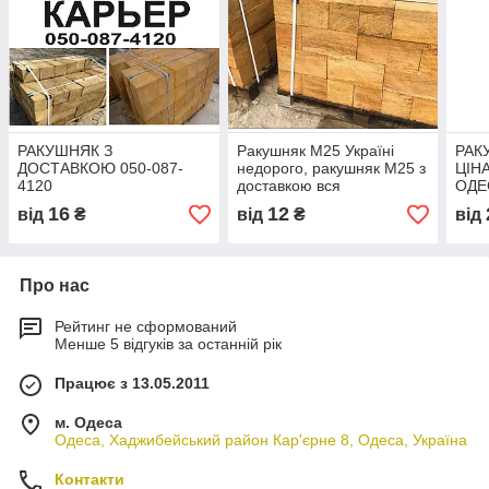
РАКУШНЯК З
Ракушняк М25 Україні
РАК
ДОСТАВКОЮ 050-087-
недорого, ракушняк М25 з
ЦІН
4120
доставкою вся
ОДЕ
Україна,камінь ракушняк
(050
16
12
від
₴
від
₴
від
М25 виробник
Про нас
Рейтинг не сформований
Менше 5 відгуків за останній рік
Працює з 13.05.2011
м. Одеса
Одеса, Хаджибейський район Кар'єрне 8, Одеса, Україна
Контакти