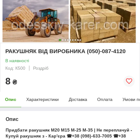
РАКУШНЯК ВІД ВИРОБНИКА (050)-087-4120
В наявності
Код: К500
Роздріб
8
₴
Опис
Характеристики
Доставка
Оплата
Умови п
Опис
Придбати ракушняк
М20 М15 М-25 М-35
| Не переплачуй -
Купуй ракушняк з - Кар'єра ☎+38 (098)-633-7005 ☎+38