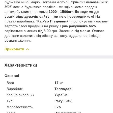
будь-якої іншої марки, зокрема елітної.
Купити черепашник
М25
можна будь-якою партією - ми здійснюємо продаж
автомобільними нормами
1000 - 1500шт.
Доводимо до
уваги відвідувачів сайту
– ми не є посередником!
На
правах виробника
"Кар'єр Південний"
пропонує оптимальну
вартість своєї продукції на ринку.
Ціна ракушняка М25
варіюється в межах від 8.00 грн. Залежно від марки. Оплата
доставки залежить від обсягу вантажу, віддаленості місця
розвантаження.
Приховати
Характеристики
Основні
Вага
17 кг
Виробник
Теплодар
Країна виробник
Україна
Тип
Ракушняк
Морозостійкість
F75
Колір
Помаранчевий