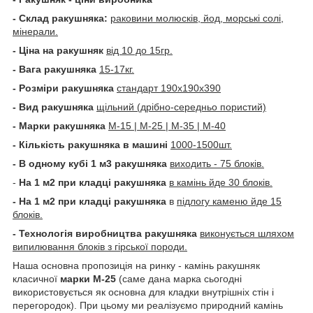
- Склад ракушняка:
раковини молюсків, йод, морські солі,
мінерали.
- Ціна на ракушняк
від 10 до 15гр.
- Вага ракушняка
15-17кг.
- Розміри ракушняка
стандарт 190х190х390
- Вид ракушняка
щільний (дрібно-середньо пористий)
- Марки ракушняка
М-15 | М-25 | М-35 | М-40
- Кількість ракушняка в машині
1000-1500шт.
- В одному кубі 1 м3 ракушняка
виходить - 75 блоків.
-
На 1 м2 при кладці ракушняка
в камінь йде 30 блоків.
- На 1 м2 при кладці ракушняка
в
підлогу каменю йде 15
блоків.
- Технологія виробництва ракушняка
виконується шляхом
випилювання блоків з гірської породи.
Наша основна пропозиція на ринку - камінь ракушняк
класичної
марки М-25
(саме дана марка сьогодні
використовується як основна для кладки внутрішніх стін і
перегородок).
При цьому ми реалізуємо природний камінь