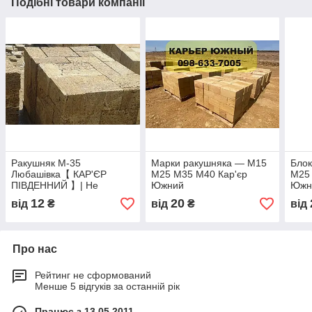
Подібні товари компанії
Ракушняк М-35
Марки ракушняка — М15
Бло
Любашівка【 КАР'ЄР
М25 М35 М40 Кар'єр
М25 
ПІВДЕННИЙ 】| Не
Южний
Южн
переплачуй - Купуй з -
12
20
від
₴
від
₴
від
Кар'єра
Про нас
Рейтинг не сформований
Менше 5 відгуків за останній рік
Працює з 13.05.2011