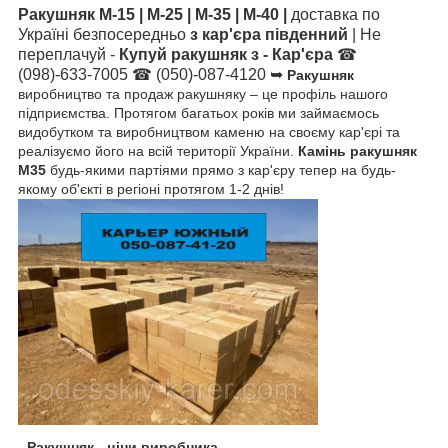
Ракушняк М-15 | М-25 | М-35 | М-40 |
доставка по
Україні безпосередньо
з кар'єра південний
| Не
переплачуй -
Купуй ракушняк з - Кар'єра
☎
(098)-633-7005 ☎ (050)-087-4120 ➥
Ракушняк
виробництво та продаж ракушняку – це профіль нашого
підприємства. Протягом багатьох років ми займаємось
видобутком та виробництвом каменю на своєму кар'єрі та
реалізуємо його на всій території України.
Камінь ракушняк
М35
будь-якими партіями прямо з кар'єру тепер на будь-
якому об'єкті в регіоні протягом 1-2 днів!
- Ракушняк - ціни виробника