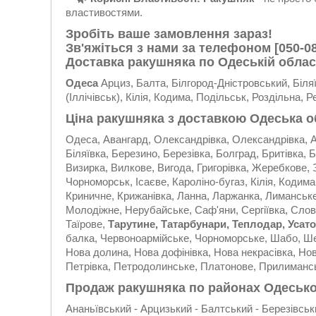
властивостями.
Зробіть ваше замовлення зараз!
Зв'яжіться з нами за телефоном
[050-0
Доставка ракушняка по Одеській облас
Одеса
Арциз, Балта, Білгород-Дністровський, Біляї
(Іллічівськ), Кілія, Кодима, Подільськ, Роздільна, Р
Ціна ракушняка з доставкою Одеська о
Одеса, Авангард, Олександрівка, Олександрівка, А
Біляївка, Березино, Березівка, Болград, Бритівка
Визирка, Вилкове, Вигода, Григорівка, Жеребкове, За
Чорноморськ, Ісаєве, Кароліно-бугаз, Кілія, Кодима
Криничне, Крижанівка, Ланна, Ларжанка, Лиманськ
Молодіжне, Нерубайське, Саф'яни, Сергіївка, Слов
Таїрове,
Тарутине, Татарбунари, Теплодар, Усат
балка, Червоноармійське, Чорноморське, Шабо, Ше
Нова долина, Нова дофінівка, Нова некрасівка, Нов
Петрівка, Петродолинське, Платонове, Прилиманськ
Продаж ракушняка по районах Одесько
Ананьївський - Арцизький - Балтський - Березівськи