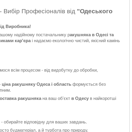
- Вибір Професіоналів від
"Одеського
ід Виробника!
ашому надійному постачальнику р
акушняка в Одесі та
никами кар'єра
і надаємо екологічно чистий, якісний камінь
ося всім процесом - від видобутку до обробки,
- ціна ракушняку Одеса і область
формується без
пним.
Доставка ракушняка
на ваш об'єкт
в Одесу
в найкоротші
- обирайте відповідну для ваших завдань.
сто будматеріал, а й турбота про природу.