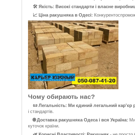
🛠 Якість: Високі стандарти і власне виробни
📈 Ціна ракушняка в Одесі:
Конкурентоспроможн
Чому обирають нас?
📜 Легальність: Ми єдиний легальний кар'єр 
і стандартів.
🌐 Доставка ракушняка Одеса і вся Україна:
Ми 
куточок країни.
🌿 Корисні Властивості: Ракушняк
- не просто