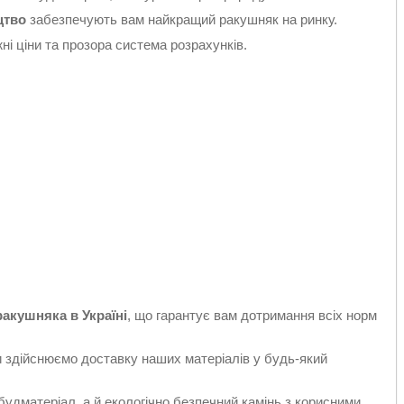
цтво
забезпечують вам найкращий ракушняк на ринку.
і ціни та прозора система розрахунків.
ракушняка в Україні
, що гарантує вам дотримання всіх норм
здійснюємо доставку наших матеріалів у будь-який
 будматеріал, а й екологічно безпечний камінь з корисними