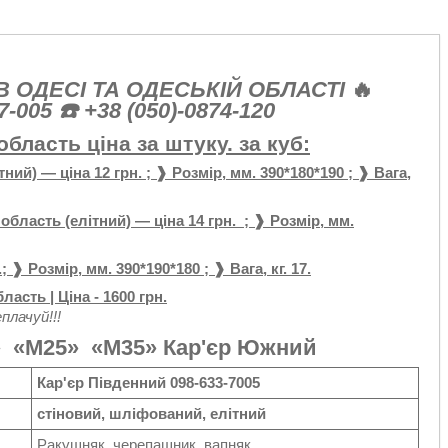
 ОДЕСІ ТА ОДЕСЬКІЙ ОБЛАСТІ
🔥
005 ☎️ +38 (050)-0874-120
бласть ціна за штуку. за куб:
й) — ціна 12 грн. ; ❱ Розмір, мм. 390*180*190 ; ❱ Вага,
ласть (елітний) — ціна 14 грн. ; ❱ Розмір, мм.
❱ Розмір, мм. 390*190*180 ; ❱ Вага, кг. 17.
асть | Ціна - 1600 грн.
еплачуй!!!
» «М25» «М35» Кар'єр Южний
Кар'єр Південний
098-633-7005
стіновий, шліфований, елітний
Ракушняк, черепашник, вапняк