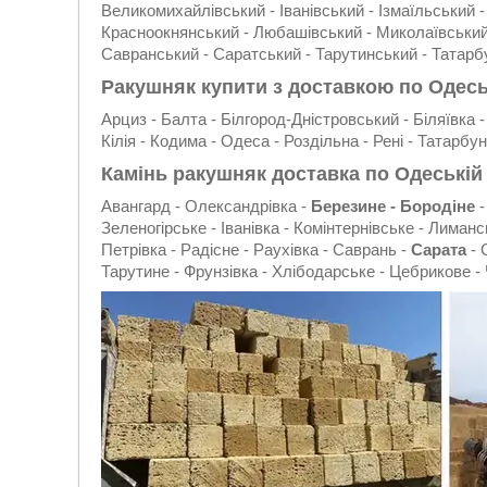
Великомихайлівський - Іванівський - Ізмаїльський -
Красноокнянський - Любашівський - Миколаївський 
Савранський - Саратський - Тарутинський - Татарб
Ракушняк купити з доставкою по Одесь
Арциз - Балта - Білгород-Дністровський - Біляївка 
Кілія - Кодима - Одеса - Роздільна - Рені - Татарбу
Камінь ракушняк доставка по Одеській
Авангард - Олександрівка -
Березине - Бородіне
-
Зеленогірське - Іванівка - Комінтернівське - Лиман
Петрівка - Радісне - Раухівка - Саврань -
Сарата
- 
Тарутине - Фрунзівка - Хлібодарське - Цебрикове 