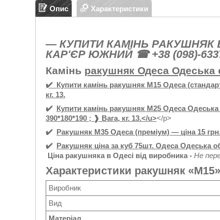
Опис
Характеристики
— КУПИТИ КАМІНЬ
РАКУШНЯК В
КАР'ЄР ЮЖНИЙ ☎ +38 (098)-6337-
Камінь
ракушняк Одеса Одеська о
✔️ Купити камінь
ракушняк М15 Одеса (стандартни
кг. 13.
✔️
Купити
камінь
ракушняк М25 Одеса Одеська об
390*180*190 ; ❱ Вага, кг. 13.<
/u>
</p>
✔️
Ракушняк М35 Одеса (преміум) — ціна 15 грн.; 
✔️
Ракушняк ціна за куб 75шт. Одеса Одеська обл
Ціна ракушняка в Одесі від виробника -
Не пер
Характеристики ракушняк «М15
Виробник
Вид
Матеріал