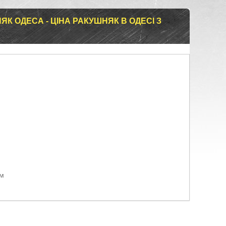
К ОДЕСА - ЦІНА РАКУШНЯК В ОДЕСІ З
ом