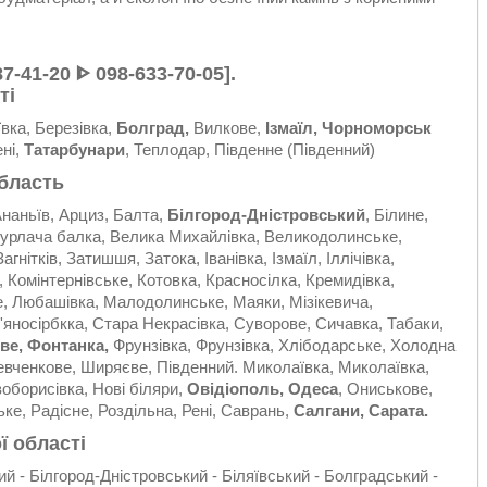
87-41-20 ᐈ 098-633-70-05].
ті
вка, Березівка,
Болград,
Вилкове,
Ізмаїл, Чорноморськ
ені,
Татарбунари
, Теплодар, Південне (Південний)
бласть
наньїв, Арциз, Балта,
Білгород-Дністровський
, Білине,
, Бурлача балка, Велика Михайлівка, Великодолинське,
гнітків, Затишшя, Затока, Іванівка, Ізмаїл, Іллічівка,
, Комінтернівське, Котовка, Красносілка, Кремидівка,
е, Любашівка, Малодолинське, Маяки, Мізікевича,
'яносірбкка, Стара Некрасівка, Суворове, Сичавка, Табаки,
ове, Фонтанка,
Фрунзівка, Фрунзівка, Хлібодарське, Холодна
вченкове, Ширяєве, Південний. Миколаївка, Миколаївка,
оборисівка, Нові біляри,
Овідіополь, Одеса
, Ониськове,
е, Радісне, Роздільна, Рені, Саврань,
Салгани, Сарата.
ї області
й - Білгород-Дністровський - Біляївський - Болградський -