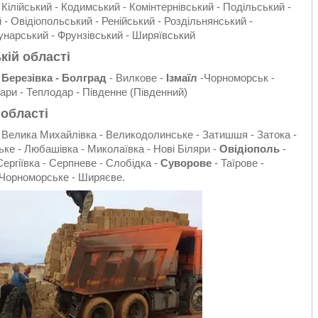
 Кілійський - Кодимський - Комінтернівський - Подільський -
- Овідіопольський - Ренійський - Роздільнянський -
унарський - Фрунзівський - Ширяївський
кій області
-
Березівка - Болград
- Вилкове -
Ізмаїл
-Чорноморськ -
нари - Теплодар - Південне (Південний)
 області
 Велика Михайлівка - Великодолинське - Затишшя - Затока -
ське - Любашівка - Миколаївка - Нові Біляри -
Овідіополь
-
Сергіївка - Серпневе - Слобідка -
Суворове
- Таїрове -
- Чорноморське - Ширяєве.