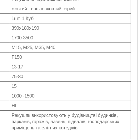
жовтий - світло-жовтий, сірий
1шт. 1 Куб
390х180х190
1700-3500
М15, М25,
М35,
М40
F150
13-17
75-80
15
1000 -1500
НГ
Ракушяк використовують у будівництві будинків,
парканів, гаражів, лазень, підвалів, господарських
приміщень та елітних котеджів