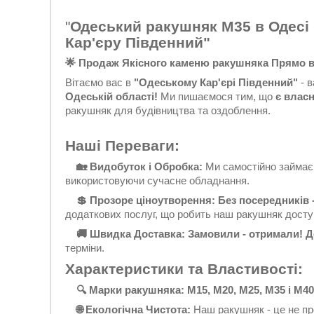
"
Одеський ракушняк М35 в Одесі
Кар'єру Південний"
🌟 Продаж Якісного каменю ракушняка Прямо в
Вітаємо вас в
"Одеському Кар'єрі Південний"
- в
Одеській області!
Ми пишаємося тим, що
є влас
ракушняк для будівництва та оздоблення.
Наші Переваги:
🏡 Видобуток і Обробка:
Ми самостійно займаєм
використовуючи сучасне обладнання.
💲 Прозоре ціноутворення: Без посередників 
додаткових послуг, що робить наш ракушняк досту
🚚 Швидка Доставка: Замовили - отримали! 
терміни.
Характеристики та Властивості:
🔍 Марки ракушняка: M15, М20, M25, M35 і М40
🌐 Екологічна Чистота:
Наш ракушняк - це не про