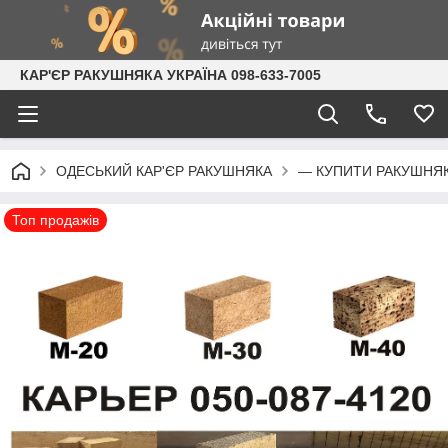
КАР'ЄР РАКУШНЯКА УКРАЇНА 098-633-7005
ОДЕСЬКИЙ КАР'ЄР РАКУШНЯКА
— КУПИТИ РАКУШНЯ
Топ продажів