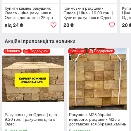
Купити камінь ракушняк
Кримський ракушняк
Купи
Одеса - ціна ракушняк в
Одеса | Ціна - 10.00 грн. |
Ціна
Одесі з доставкою 25 грн
Купити ракушняк в Одесі.
Одес
【КАМІН РАКУШНЯК
24
20
20
від
₴
₴
ОДЕСА】➥
Акційні пропозиції та новинки
Новинка
Подарунок
Новинка
Подарунок
Ракушняк ціна Одеса | ціна -
Ракушняк М25 Україні
9.20 грн. | ракушняк ціна в
недорого, ракушняк М25 з
Одесі.
доставкою вся Україна,камінь
ракушняк М25 виробник
В наявності
В наявності