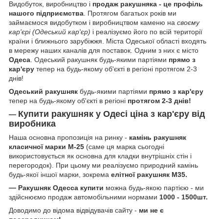
Видобуток, виробництво і
продаж ракушняка - це профіль
нашого підприємства
. Протягом багатьох років ми
займаємося видобутком і виробництвом каменю на
своєму
кар'єрі (Одеський кар'єр)
і реалізуємо його по всій території
країни і ближнього зарубіжжя. Міста Одеської області входять
в мережу наших каналів для поставок. Одним з них є місто
Одеса
. Одеський ракушняк будь-якими партіями
прямо з
кар'єру
тепер на будь-якому об'єкті в регіоні протягом 2-3
днів!
Одеський ракушняк
будь-якими партіями
прямо з кар'єру
тепер на будь-якому об'єкті в регіоні
протягом 2-3 днів!
Купити ракушняк у
Одесі
ціна з кар'єру від
—
виробника
Наша основна пропозиція на ринку -
камінь ракушняк
класичної марки
М-25
(саме ця марка сьогодні
використовується як основна для кладки внутрішніх стін і
перегородок). При цьому ми реалізуємо природний камінь
будь-якої іншої марки, зокрема
елітної ракушняк М35.
—
Ракушняк Одесса купити
можна будь-якою партією - ми
здійснюємо продаж автомобільними нормами
1000 - 1500шт.
Доводимо до відома відвідувачів сайту -
ми не є