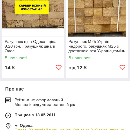
Ракушняк ціна Одеса | ціна -
Ракушняк М25 Україні
9.20 грн. | ракушняк ціна в
недорого, ракушняк М25 з
Одесі.
доставкою вся Україна,камінь
ракушняк М25 виробник
В наявності
В наявності
14
12
₴
від
₴
Про нас
Рейтинг не сформований
Менше 5 відгуків за останній рік
Працює з 13.05.2011
м. Одеса
Одеса, Хаджибейський район Кар'єрне 8, Одеса, Україна