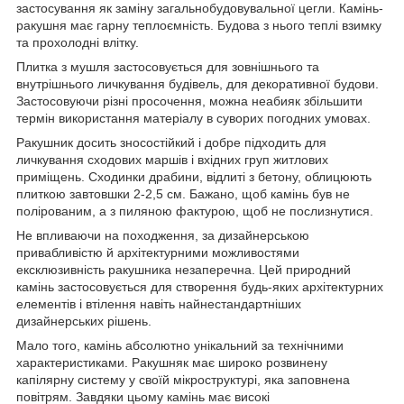
застосування як заміну загальнобудовувальної цегли. Камінь-
ракушня має гарну теплоємність. Будова з нього теплі взимку
та прохолодні влітку.
Плитка з мушля застосовується для зовнішнього та
внутрішнього личкування будівель, для декоративної будови.
Застосовуючи різні просочення, можна неабияк збільшити
термін використання матеріалу в суворих погодних умовах.
Ракушник досить зносостійкий і добре підходить для
личкування сходових маршів і вхідних груп житлових
приміщень. Сходинки драбини, відлиті з бетону, облицюють
плиткою завтовшки 2-2,5 см. Бажано, щоб камінь був не
полірованим, а з пиляною фактурою, щоб не послизнутися.
Не впливаючи на походження, за дизайнерською
привабливістю й архітектурними можливостями
ексклюзивність ракушника незаперечна. Цей природний
камінь застосовується для створення будь-яких архітектурних
елементів і втілення навіть найнестандартніших
дизайнерських рішень.
Мало того, камінь абсолютно унікальний за технічними
характеристиками. Ракушняк має широко розвинену
капілярну систему у своїй мікроструктурі, яка заповнена
повітрям. Завдяки цьому камінь має високі