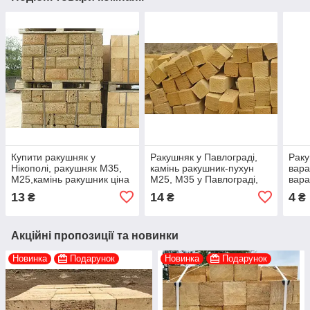
Купити ракушняк у
Ракушняк у Павлограді,
Раку
Нікополі, ракушняк М35,
камінь ракушник-пухун
вара
М25,камінь ракушник ціна
М25, М35 у Павлограді,
вара
в Нікополі, Виробник
Будівельник
13
14
4
₴
₴
₴
Акційні пропозиції та новинки
Новинка
Подарунок
Новинка
Подарунок