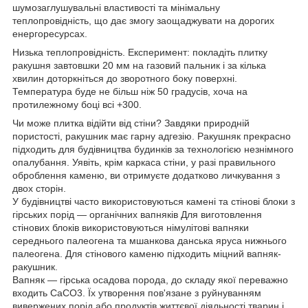
шумозаглушувальні властивості та мінімальну
теплопровідність, що дає змогу заощаджувати на дорогих
енергоресурсах.
Низька теплопровідність. Експеримент: покладіть плитку
ракушня завтовшки 20 мм на газовий пальник і за кілька
хвилин доторкніться до зворотного боку поверхні.
Температура буде не більш ніж 50 градусів, хоча на
протилежному боці всі +300.
Чи може плитка відійти від стіни? Завдяки природній
пористості, ракушник має гарну адгезію. Ракушняк прекрасно
підходить для будівництва будинків за технологією незнімного
опалубання. Уявіть, крім каркаса стіни, у разі правильного
оброблення каменю, ви отримуєте додатково личкування з
двох сторін.
У будівництві часто використовуються камені та стінові блоки з
гірських порід — органічних вапняків Для виготовлення
стінових блоків використовуються німулітові вапняки
середнього палеогена та мшанкова данська яруса нижнього
палеогена. Для стінового каменю підходить міцний вапняк-
ракушник.
Вапняк — гірська осадова порода, до складу якої переважно
входить CaCO3. Їх утворення пов'язане з руйнуванням
вивержених порід або продуктів життєвої діяльності тварин і