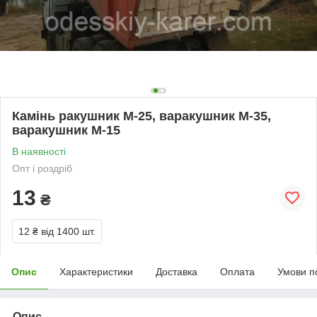
Камінь ракушник М-25, варакушник М-35,
варакушник М-15
В наявності
Опт і роздріб
13
₴
12 ₴
від 1400 шт.
Опис
Характеристики
Доставка
Оплата
Умови п
Опис