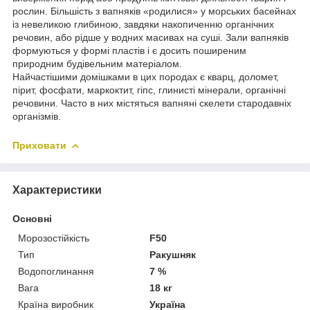
рослин. Більшість з вапняків «родилися» у морських басейнах
із невеликою глибиною, завдяки накопиченню органічних
речовин, або рідше у водних масивах на суші. Зали вапняків
формуються у формі пластів і є досить поширеним
природним будівельним матеріалом.
Найчастішими домішками в цих породах є кварц, доломет,
пірит, фосфати, маркоктит, гіпс, глинисті мінерали, органічні
речовини. Часто в них містяться вапняні скелети стародавніх
організмів.
Приховати
Характеристики
Основні
Морозостійкість
F50
Тип
Ракушняк
Водопоглинання
7 %
Вага
18 кг
Країна виробник
Україна