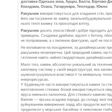
доставка Одеська зона, Арциз, Балта, Біргово-Дн
Кокодама, Осаса, Татарунари, Теплодар, Южно
Ракушник
використовується для кладання стін, про
його застосування як заміну загальнобудовувальної
нього теплі взимку та прохолодні влітку.
Ракушник
досить зносостійкий і добре підходить д
приміщень. Сходинки драбини, відлиті з бетону, об
не полірованим, а з пиляною фактурою, щоб не посл
Не впливаючи на походження, за дизайнерською пр
ракушника незаперечна. Цей природний камінь заст
і втілення навіть найнестандартніших дизайнерських
Мало того, камінь абсолютно унікальний за технічн
капілярну систему у своїй мікроструктурі, яка запов
шумозаглушувальні властивості та мінімальну тепло
енергоресурсах.
У будівництві часто використовуються камені та стін
виготовлення стінових блоків використовуються нім
яруса нижнього палеогена. Для стінового каменю пі
Вапняк — гірська осадова порода, до складу якої п
руйнуванням вивержених порід або продуктів життєвої
«родилися» у морських басейнах із невеликою глиби