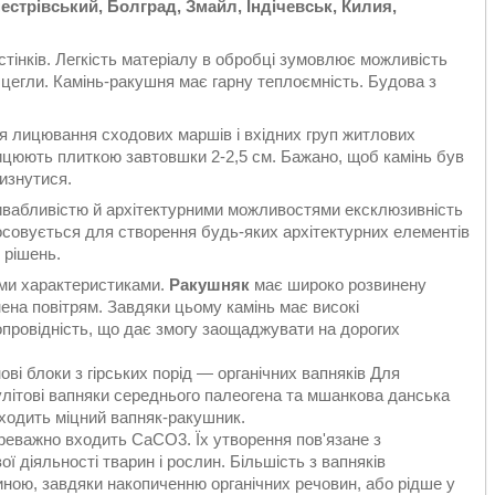
естрівський, Болград, Змайл, Індічевськ, Килия,
стінків. Легкість матеріалу в обробці зумовлює можливість
 цегли. Камінь-ракушня має гарну теплоємність. Будова з
ля лицювання сходових маршів і вхідних груп житлових
лицюють плиткою завтовшки 2-2,5 см. Бажано, щоб камінь був
изнутися.
ивабливістю й архітектурними можливостями ексклюзивність
осовується для створення будь-яких архітектурних елементів
 рішень.
ими характеристиками.
Ракушняк
має широко розвинену
нена повітрям. Завдяки цьому камінь має високі
провідність, що дає змогу заощаджувати на дорогих
ові блоки з гірських порід — органічних вапняків Для
улітові вапняки середнього палеогена та мшанкова данська
дходить міцний вапняк-ракушник.
ереважно входить CaCO3. Їх утворення пов'язане з
 діяльності тварин і рослин. Більшість з вапняків
ною, завдяки накопиченню органічних речовин, або рідше у