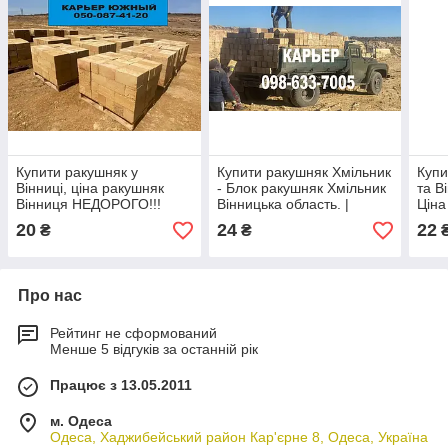
Купити ракушняк у
Купити ракушняк Хмільник
Купи
Вінниці, ціна ракушняк
- Блок ракушняк Хмільник
та В
Вінниця НЕДОРОГО!!!
Вінницька область. |
Ціна 
раку
20
24
22
₴
₴
Вінн
Про нас
Рейтинг не сформований
Менше 5 відгуків за останній рік
Працює з 13.05.2011
м. Одеса
Одеса, Хаджибейський район Кар'єрне 8, Одеса, Україна