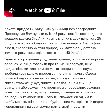
Хочете
придбати ракушняк у Вінниці
без посередника?
Пропонуємо Вам купити елітний ракушняк безпосередньо з
кращого кар'єра України. Камінь міцних марок щільність 25-
35, для всіх рівнів будівництва до 5-ти поверхів. Сертифікат
якості, екологічно чистий природний матеріал. Доставка
каменю ракушняка здійснюється по всій Україні.
Будинок з ракушняку
будували здавна, особливо в морських
регіонах. А якщо говорити про кримські споруди, які є
найдавнішими, але, тим не менш, попри те, що наука
зробила крок далеко вперед за ті століття, коли в Одеси
почали будувати з нього житла, його досі активно
використовують у будівництві. Пов'язано це з тим, що
ракушняк або ракушняк є продуктом спресованих раковин
молюсків, мінералів, піску і вапна, і складається тільки з
природних компонентів. Тому він вважається одним із
найбільш екологічно чистих будівельних матеріалів. У шарах
черепашнику на зрізі можна навіть знайти рештки
представників стародавньої фауни, наприклад, раковини