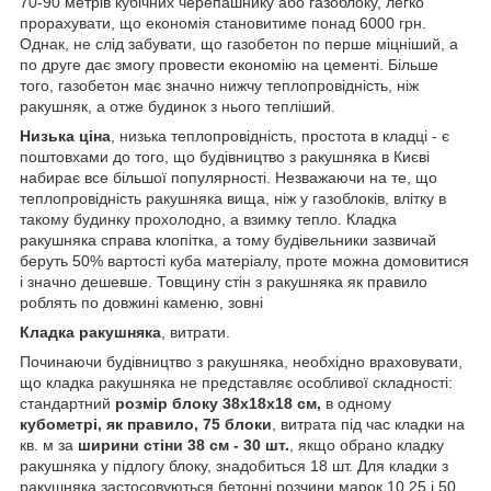
70-90 метрів кубічних черепашнику або газоблоку, легко
прорахувати, що економія становитиме понад 6000 грн.
Однак, не слід забувати, що газобетон по перше міцніший, а
по друге дає змогу провести економію на цементі. Більше
того, газобетон має значно нижчу теплопровідність, ніж
ракушняк, а отже будинок з нього тепліший.
Низька ціна
, низька теплопровідність, простота в кладці - є
поштовхами до того, що будівництво з ракушняка в Києві
набирає все більшої популярності. Незважаючи на те, що
теплопровідність ракушняка вища, ніж у газоблоків, влітку в
такому будинку прохолодно, а взимку тепло. Кладка
ракушняка справа клопітка, а тому будівельники зазвичай
беруть 50% вартості куба матеріалу, проте можна домовитися
і значно дешевше. Товщину стін з ракушняка як правило
роблять по довжині каменю, зовні
Кладка ракушняка
, витрати.
Починаючи будівництво з ракушняка, необхідно враховувати,
що кладка ракушняка не представляє особливої складності:
стандартний
розмір блоку 38х18х18 см,
в одному
кубометрі, як правило, 75 блоки
, витрата під час кладки на
кв. м за
ширини стіни 38 см - 30 шт.
, якщо обрано кладку
ракушняка у підлогу блоку, знадобиться 18 шт. Для кладки з
ракушняка застосовуються бетонні розчини марок 10,25 і 50,