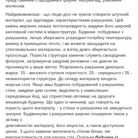
молюсків.
Найдивовижніше - що люди досі не зуміли створити штучний
матеріал, що відповідає характеристикам ракушняка. Цей
камінь вирізняє низька теплопровідність завдяки його широкій
капілярній системі в мікроструктурі. Будинки, побудовані з
ракушняка, легше зберігають усередині потрібну температуру,
взимку в приміщенні тепло, і ви можете заощадити на
утеплювальних матеріалах, а влітку довго зберігається
прохолода. Пориста структура каменю служить своєрідним
фільтром, затримуючи шкідливі речовини і не даючи їм
проникнути у ваше житло. Розрізняють ракушняк декількох
марок: 15 - високого ступеня пористості, 25 - середнього і 35 -
низькопориста структура. До складу матеріалу входять
морські солі. Якщо ваш будинок побудований з ракушняка,
стіни, завдяки цим солям, виділяють у навколишнє
середовище йод, що сприятливо впливає на здоров'я
мешканців будинку. Ще один із чинників, що говорять на
користь цього матеріалу, - у стінах із ракушняка не заводяться
гризуни. Будівництво з ракушняка широко поширене також у
зв'язку з
довговічністю матеріалу, його міцністю, а також доступною
ціною. З цього каменю випилюють стінові блоки, які
використовуються для кладки стін. Оскільки
будинок із