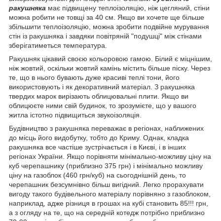
ракушняка
має підвищену теплоізоляцію, ніж цегляний, стіни
можна робити не товщі за 40 см. Якщо ви хочете ще більше
збільшити теплоізоляцію, можна зробити подвійне мурування
стін із ракушняка і завдяки повітряній "подушці" між стінами
зберігатиметься температура.
Ракушняк цікавий своєю кольоровою гамою. Білий є міцнішим,
ніж жовтий, оскільки жовтий камінь містить більше піску. Через
те, що в нього бувають дуже красиві теплі тони, його
використовують і як декоративний матеріал. З ракушняка
твердих марок вирізають облицювальні плити. Якщо ви
облицюєте ними свій будинок, то зрозумієте, що у вашого
житла істотно підвищиться звукоізоляція.
Будівництво з ракушняка переважає в регіонах, наближених
до місць його видобутку, тобто до Криму. Однак, кладка
ракушняка все частіше зустрічається і в Києві, і в інших
регіонах України. Якщо порівняти мінімально-можливу ціну на
куб черепашнику (приблизно 375 грн) і мінімально можливу
ціну на газоблок (460 грн/куб) на сьогоднішній день, то
черепашник безсумнівно більш вигідний. Легко прорахувати
вигоду такого будівельного матеріалу порівняно з газоблоком,
наприклад, адже різниця в грошах на кубі становить 85!!! грн,
а з огляду на те, що на середній котедж потрібно приблизно