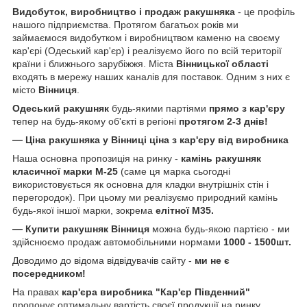
Видобуток, виробництво і продаж ракушняка
- це профіль
нашого підприємства. Протягом багатьох років ми
займаємося видобутком і виробництвом каменю на своєму
кар'єрі (Одеський кар'єр) і реалізуємо його по всій території
країни і ближнього зарубіжжя. Міста
Вінницької області
входять в мережу наших каналів для поставок. Одним з них є
місто
Вінниця
.
Одеський ракушняк
будь-якими партіями
прямо з кар'єру
тепер на будь-якому об'єкті в регіоні
протягом 2-3 днів!
—
Ціна ракушняка у Вінниці ціна з кар'єру від виробника
Наша основна пропозиція на ринку -
камінь ракушняк
класичної марки
М-25
(саме ця марка сьогодні
використовується як основна для кладки внутрішніх стін і
перегородок). При цьому ми реалізуємо природний камінь
будь-якої іншої марки, зокрема
елітної М35.
—
Купити ракушняк Вінниця
можна будь-якою партією - ми
здійснюємо продаж автомобільними нормами
1000 - 1500шт.
Доводимо до відома відвідувачів сайту -
ми не є
посередником!
На правах
кар'єра виробника "Кар'єр Південний"
пропонує оптимальну вартість своєї продукції на ринку.