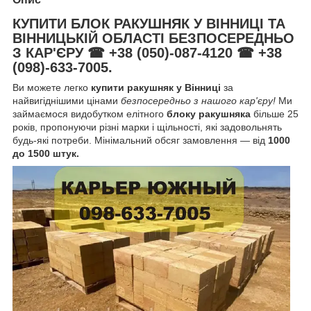
КУПИТИ БЛОК РАКУШНЯК У ВІННИЦІ ТА
ВІННИЦЬКІЙ ОБЛАСТІ БЕЗПОСЕРЕДНЬО
З КАР'ЄРУ ☎ +38 (050)-087-4120 ☎ +38
(098)-633-7005.
Ви можете легко
купити ракушняк у Вінниці
за
найвигіднішими цінами
безпосередньо з нашого кар'єру!
Ми
займаємося видобутком елітного
блоку ракушняка
більше 25
років, пропонуючи різні марки і щільності, які задовольнять
будь-які потреби. Мінімальний обсяг замовлення — від
1000
до 1500 штук.