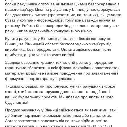
блоків ракушняка оптом за низькими цінами безпосередньо з
нашого кар'єру. Ціна на ракушняк у Вінниці у нас формується
без додаткових витрат (транспортних, вантажних), як це часто
буває у компаній-посередників, тому вона завжди нижча за
ринкову. Робота без посередників дозволяє нам пропонувати
ракушняк за надзвичайно конкурентною ціною.
Купити ракушняк у Вінниці з доставкою блоків вапняку по
Вінниці та Вінницькій області безпосередньо з кар'єру від
виробника, без передоплати. Оплата здійснюється після
прибуття, а ціни чесні та дуже вигідні.
Завдяки освоєнню кращих технологій розпилу породи, ми
гарантуємо збереження всіх фізико-механічних властивостей
матеріалу. Дбайливе і якісне поводження при завантаженні і
формуванні партії гарантує цілісність
Іншими словами, ми пропонуємо купити ракушняк високої
якості, який стане запорукою довговічності та надійності
ваших будівельних проектів. Ми дбаємо про якість вашого
будівництва!
Продаж ракушняку у Вінниці здійснюється як великими, так і
дрібними партіями, окремими каменями або на палетах.
Автозавантаження залежить від вантажопідйомності та
місткості кузова, що варіюється в межах від 1000 до 1500