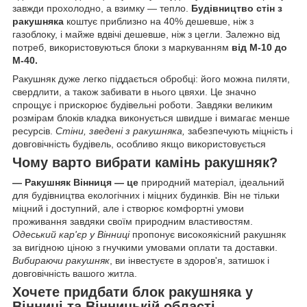
завжди прохолодно, а взимку — тепло.
Будівництво стін з
ракушняка
коштує приблизно на 40% дешевше, ніж з
газоблоку, і майже вдвічі дешевше, ніж з цегли. Залежно від
потреб, використовуються блоки з маркуванням
від М-10 до
М-40.
Ракушняк дуже легко піддається обробці: його можна пиляти,
свердлити, а також забивати в нього цвяхи. Це значно
спрощує і прискорює будівельні роботи. Завдяки великим
розмірам блоків кладка виконується швидше і вимагає менше
ресурсів.
Стіни, зведені з ракушняка,
забезпечують міцність і
довговічність будівель, особливо якщо використовується
Чому варто вибрати камінь ракушняк?
— Ракушняк Вінниця — це
природний матеріал, ідеальний
для будівництва екологічних і міцних будинків. Він не тільки
міцний і доступний, але і створює комфортні умови
проживання завдяки своїм природним властивостям.
Одеський кар'єр у Вінниці
пропонує високоякісний ракушняк
за вигідною ціною з гнучкими умовами оплати та доставки.
Вибираючи ракушняк
, ви інвестуєте в здоров'я, затишок і
довговічність вашого житла.
Хочете придбати блок ракушняка у
Вінниці та Вінницькій області