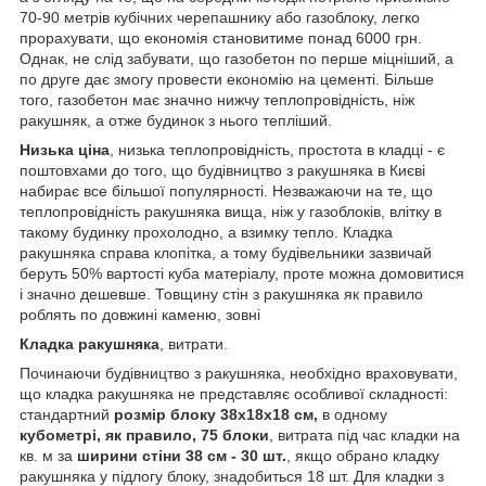
70-90 метрів кубічних черепашнику або газоблоку, легко
прорахувати, що економія становитиме понад 6000 грн.
Однак, не слід забувати, що газобетон по перше міцніший, а
по друге дає змогу провести економію на цементі. Більше
того, газобетон має значно нижчу теплопровідність, ніж
ракушняк, а отже будинок з нього тепліший.
Низька ціна
, низька теплопровідність, простота в кладці - є
поштовхами до того, що будівництво з ракушняка в Києві
набирає все більшої популярності. Незважаючи на те, що
теплопровідність ракушняка вища, ніж у газоблоків, влітку в
такому будинку прохолодно, а взимку тепло. Кладка
ракушняка справа клопітка, а тому будівельники зазвичай
беруть 50% вартості куба матеріалу, проте можна домовитися
і значно дешевше. Товщину стін з ракушняка як правило
роблять по довжині каменю, зовні
Кладка ракушняка
, витрати.
Починаючи будівництво з ракушняка, необхідно враховувати,
що кладка ракушняка не представляє особливої складності:
стандартний
розмір блоку 38х18х18 см,
в одному
кубометрі, як правило, 75 блоки
, витрата під час кладки на
кв. м за
ширини стіни 38 см - 30 шт.
, якщо обрано кладку
ракушняка у підлогу блоку, знадобиться 18 шт. Для кладки з