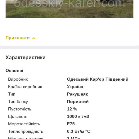
Приховати
Характеристики
Основні
Виробник
Одеський Кар'єр Південний
Країна виробник
Україна
Тип
Ракушняк
Тип блоку
Пористий
Пустотність
12 %
Щільність
1000 кг/м3
Морозостійкість
F75
Теплопровідність
0.3 Вт/м °С
Міцність на стиск
3 МПа