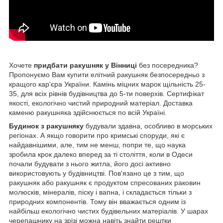
Хочете
придбати ракушняк у Вінниці
без посередника?
Пропонуємо Вам купити елітний ракушняк безпосередньо з
кращого кар'єра України. Камінь міцних марок щільність 25-
35, для всіх рівнів будівництва до 5-ти поверхів. Сертифікат
якості, екологічно чистий природний матеріал. Доставка
каменю ракушняка здійснюється по всій Україні.
Будинок з ракушняку
будували здавна, особливо в морських
регіонах. А якщо говорити про кримські споруди, які є
найдавнішими, але, тим не менш, попри те, що наука
зробила крок далеко вперед за ті століття, коли в Одеси
почали будувати з нього житла, його досі активно
використовують у будівництві. Пов'язано це з тим, що
ракушняк або ракушняк є продуктом спресованих раковин
молюсків, мінералів, піску і вапна, і складається тільки з
природних компонентів. Тому він вважається одним із
найбільш екологічно чистих будівельних матеріалів. У шарах
черепашнику на зрізі можна навіть знайти рештки