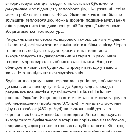
використовуються для кладки стін. Оскільки
будинок із
ракушняка
має підвищену теплоізоляцію, ніж цегляний, стіни
можна робити не товщі за 40 см. Якщо ви хочете ще більше
збільшити теплоізоляцію, можна зробити подвійне мурування
стін із ракушняка і завдяки повітряній "подушці" між стінами
зберігатиметься температура.
Ракушняк цікавий своєю кольоровою гамою. Білий є міцнішим,
ніж жовтий, оскільки жовтий камінь містить більше піску. Через
те, що в нього бувають дуже красиві теплі тони, його
використовують і як декоративний матеріал. З ракушняка
твердих марок вирізають облицювальні плити. Якщо ви
облицюєте ними свій будинок, то зрозумієте, що у вашого
житла істотно підвищиться звукоізоляція.
Будівництво з ракушняка переважає в регіонах, наближених
до місць його видобутку, тобто до Криму. Однак, кладка
ракушняка все частіше зустрічається і в Києві, і в інших
регіонах України. Якщо порівняти мінімально-можливу ціну на
куб черепашнику (приблизно 375 грн) і мінімально можливу
ціну на газоблок (460 грн/куб) на сьогоднішній день, то
черепашник безсумнівно більш вигідний. Легко прорахувати
вигоду такого будівельного матеріалу порівняно з газоблоком,
наприклад, адже різниця в грошах на кубі становить 85!!! грн,
а з огляду на те, що на середній котедж потрібно приблизно