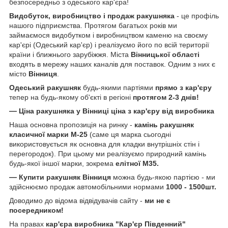
безпосередньо з одеського кар'єра!
Видобуток, виробництво і продаж ракушняка
- це профіль
нашого підприємства. Протягом багатьох років ми
займаємося видобутком і виробництвом каменю на своєму
кар'єрі (Одеський кар'єр) і реалізуємо його по всій території
країни і ближнього зарубіжжя. Міста
Вінницької області
входять в мережу наших каналів для поставок. Одним з них є
місто
Вінниця
.
Одеський ракушняк
будь-якими партіями
прямо з кар'єру
тепер на будь-якому об'єкті в регіоні
протягом 2-3 днів!
—
Ціна ракушняка у Вінниці ціна з кар'єру від виробника
Наша основна пропозиція на ринку -
камінь ракушняк
класичної марки
М-25
(саме ця марка сьогодні
використовується як основна для кладки внутрішніх стін і
перегородок). При цьому ми реалізуємо природний камінь
будь-якої іншої марки, зокрема
елітної М35.
—
Купити ракушняк Вінниця
можна будь-якою партією - ми
здійснюємо продаж автомобільними нормами
1000 - 1500шт.
Доводимо до відома відвідувачів сайту -
ми не є
посередником!
На правах
кар'єра виробника "Кар'єр Південний"