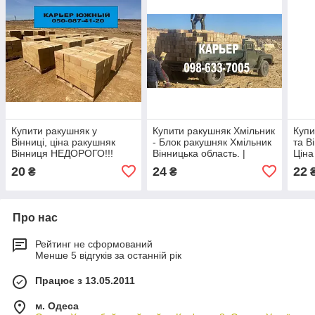
Купити ракушняк у
Купити ракушняк Хмільник
Купи
Вінниці, ціна ракушняк
- Блок ракушняк Хмільник
та В
Вінниця НЕДОРОГО!!!
Вінницька область. |
Ціна 
раку
20
24
22
₴
₴
Вінн
Про нас
Рейтинг не сформований
Менше 5 відгуків за останній рік
Працює з 13.05.2011
м. Одеса