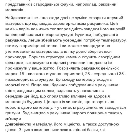
представників стародавньої фауни, наприклад, раковини
молюсків.
Найдивовижніше - що люди досі не зуміли створити штучний
матеріал, що відповідає характеристикам ракушняка. Цей
камінь вирізняє низька теплопровідність завдяки його широкій
капілярній системі в мікроструктурі. Будинки, побудовані з
ракушняка, легше зберігають усередині потрібну температуру,
взимку в приміщенні тепло, і ви можете заощадити на
утеплювальних матеріалах, а влітку довго зберігається
прохолода. Пориста структура каменю служить своєрідним
фільтром, затримуючи шкідливі речовини і не даючи їм
проникнути у ваше житло. Розрізняють ракушняк декількох
марок: 15 - високого ступеня пористості, 25 - середнього і 35 -
низькопориста структура. До складу матеріалу входять
морські солі. Якщо ваш будинок побудований з ракушняка,
стіни, завдяки цим солям, виділяють у навколишнє
середовище йод, що сприятливо впливає на здоров'я
мешканців будинку. Ще один із чинників, що говорять на
користь цього матеріалу, - у стінах із ракушняка не заводяться
гризуни. Будівництво з ракушняка широко поширене також у
зв'язку з
довговічністю матеріалу, його міцністю, а також доступною
ціною. З цього каменю випилюють стінові блоки, які