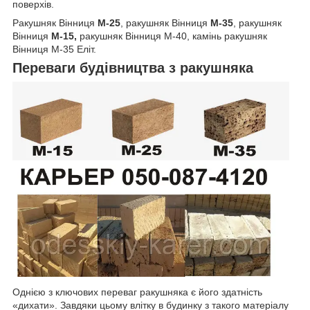
поверхів.
Ракушняк Вінниця
М-25
, ракушняк Вінниця
М-35
, ракушняк
Вінниця
М-15,
ракушняк Вінниця М-40, камінь ракушняк
Вінниця М-35 Еліт.
Переваги будівництва з ракушняка
Однією з ключових переваг ракушняка є його здатність
«дихати». Завдяки цьому влітку в будинку з такого матеріалу