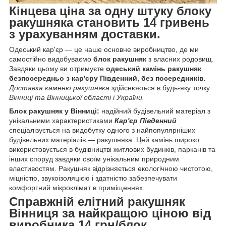
Кінцева ціна за одну штуку блоку
ракушняка становить 14 гривень
з урахуванням доставки.
Одеський кар'єр — це наше основне виробництво, де ми
самостійно видобуваємо
блок ракушняк
з власних родовищ.
Завдяки цьому ви отримуєте
одеський камінь ракушняк
безпосередньо з кар'єру Південний, без посередників.
Доставка каменю ракушняка
здійснюється в будь-яку точку
Вінниці та Вінницької області і України.
Блок ракушняк у Вінниці:
надійний будівельний матеріал з
унікальними характеристиками
Кар'єр Південний
спеціалізується на видобутку одного з найпопулярніших
будівельних матеріалів — ракушняка. Цей камінь широко
використовується в будівництві житлових будинків, парканів та
інших споруд завдяки своїм унікальним природним
властивостям. Ракушняк відрізняється екологічною чистотою,
міцністю, звукоізоляцією і здатністю забезпечувати
комфортний мікроклімат в приміщеннях.
Справжній елітний ракушняк
Вінниця
за найкращою ціною від
виробника 14 грн/блок.