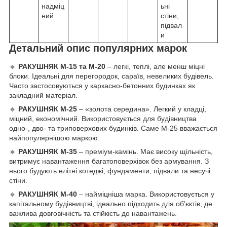
надміц
ьні
ний
стіни,
підвал
и
Детальний опис популярних марок
🔹
РАКУШНЯК
М-15 та М-20
– легкі, теплі, але менш міцні
блоки. Ідеальні для перегородок, сараїв, невеликих будівель.
Часто застосовуються у каркасно-бетонних будинках як
закладний матеріал.
🔹
РАКУШНЯК
М-25
– «золота середина». Легкий у кладці,
міцний, економічний. Використовується для будівництва
одно-, дво- та триповерхових будинків. Саме М-25 вважається
найпопулярнішою маркою.
🔹
РАКУШНЯК
М-35
– преміум-камінь. Має високу щільність,
витримує навантаження багатоповерхівок без армування. З
нього будують елітні котеджі, фундаменти, підвали та несучі
стіни.
🔹
РАКУШНЯК
М-40
– найміцніша марка. Використовується у
капітальному будівництві, ідеально підходить для об’єктів, де
важлива довговічність та стійкість до навантажень.