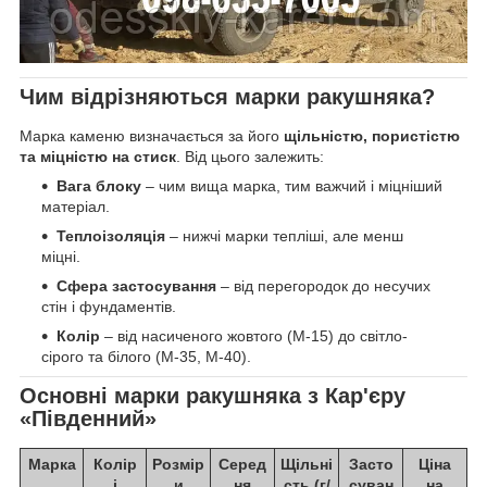
Чим відрізняються марки ракушняка?
Марка каменю визначається за його
щільністю, пористістю
та міцністю на стиск
. Від цього залежить:
Вага блоку
– чим вища марка, тим важчий і міцніший
матеріал.
Теплоізоляція
– нижчі марки тепліші, але менш
міцні.
Сфера застосування
– від перегородок до несучих
стін і фундаментів.
Колір
– від насиченого жовтого (М-15) до світло-
сірого та білого (М-35, М-40).
Основні марки ракушняка з Кар'єру
«Південний»
Марка
Колір
Розмір
Серед
Щільні
Засто
Ціна
і
и
ня
сть (г/
суван
на