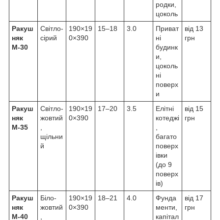
родки,
цоколь
Ракуш
Світло-
190×19
15–18
3.0
Приват
від 13
няк
сірий
0×390
ні
грн
М-30
будинк
и,
цоколь
ні
поверх
и
Ракуш
Світло-
190×19
17–20
3.5
Елітні
від 15
няк
жовтий
0×390
котеджі
грн
М-35
,
,
щільни
багато
й
поверх
івки
(до 9
поверх
ів)
Ракуш
Біло-
190×19
18–21
4.0
Фунда
від 17
няк
жовтий
0×390
менти,
грн
М-40
,
капітал