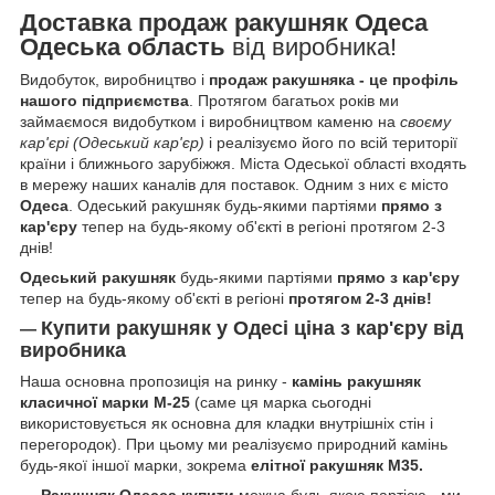
Доставка продаж ракушняк Одеса
Одеська область
від виробника!
Видобуток, виробництво і
продаж ракушняка - це профіль
нашого підприємства
. Протягом багатьох років ми
займаємося видобутком і виробництвом каменю на
своєму
кар'єрі (Одеський кар'єр)
і реалізуємо його по всій території
країни і ближнього зарубіжжя. Міста Одеської області входять
в мережу наших каналів для поставок. Одним з них є місто
Одеса
. Одеський ракушняк будь-якими партіями
прямо з
кар'єру
тепер на будь-якому об'єкті в регіоні протягом 2-3
днів!
Одеський ракушняк
будь-якими партіями
прямо з кар'єру
тепер на будь-якому об'єкті в регіоні
протягом 2-3 днів!
Купити ракушняк у
Одесі
ціна з кар'єру від
—
виробника
Наша основна пропозиція на ринку -
камінь ракушняк
класичної марки
М-25
(саме ця марка сьогодні
використовується як основна для кладки внутрішніх стін і
перегородок). При цьому ми реалізуємо природний камінь
будь-якої іншої марки, зокрема
елітної ракушняк М35.