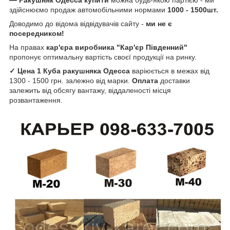
—
Ракушняк Одесса купити
можна будь-якою партією - ми
здійснюємо продаж автомобільними нормами
1000 - 1500шт.
Доводимо до відома відвідувачів сайту -
ми не є
посередником!
На правах
кар'єра виробника "Кар'єр Південний"
пропонує оптимальну вартість своєї продукції на ринку.
✓ Цена 1 Куба ракушняка
Одесса
варіюється в межах від
1300 - 1500 грн. залежно від марки.
Оплата
доставки
залежить від обсягу вантажу, віддаленості місця
розвантаження.