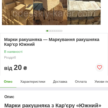
Марки ракушняка — Маркування ракушняка
Кар'єр Южний
В наявності
Роздріб
20
від
₴
Опис
Характеристики
Доставка
Оплата
Умови п
Опис
Марки ракушняка з Кар'єру «
Южн
ий»