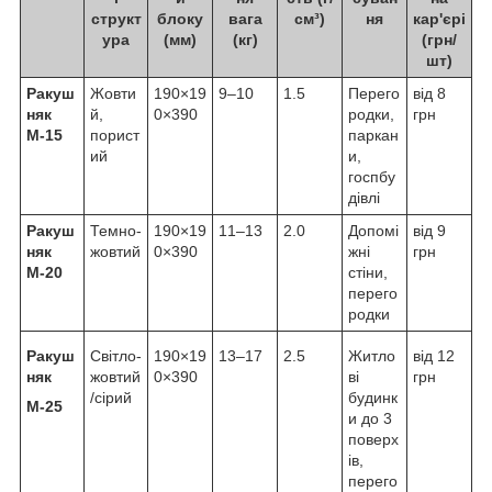
структ
блоку
вага
см³)
ня
кар'єрі
ура
(мм)
(кг)
(грн/
шт)
Ракуш
Жовти
190×19
9–10
1.5
Перего
від 8
няк
й,
0×390
родки,
грн
М-15
порист
паркан
ий
и,
госпбу
дівлі
Ракуш
Темно-
190×19
11–13
2.0
Допомі
від 9
няк
жовтий
0×390
жні
грн
М-20
стіни,
перего
родки
Ракуш
Світло-
190×19
13–17
2.5
Житло
від 12
няк
жовтий
0×390
ві
грн
/сірий
будинк
М-25
и до 3
поверх
ів,
перего