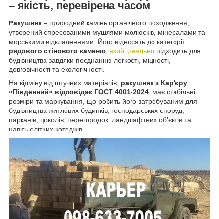
– якість, перевірена часом
Ракушняк
– природний камінь органічного походження,
утворений спресованими мушлями молюсків, мінералами та
морськими відкладеннями. Його відносять до категорії
рядового стінового каменю
,
який ідеально
підходить для
будівництва завдяки поєднанню легкості, міцності,
довговічності та екологічності.
На відміну від штучних матеріалів,
ракушняк з Кар'єру
«Південний» відповідає ГОСТ 4001-2024
, має стабільні
розміри та маркування, що робить його затребуваним для
будівництва житлових будинків, господарських споруд,
парканів, цоколів, перегородок, ландшафтних об’єктів та
навіть елітних котеджів.