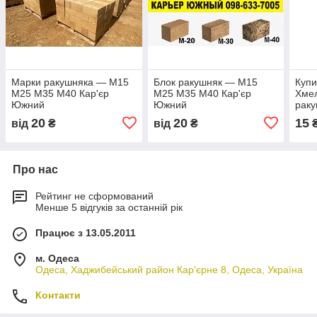
Марки ракушняка — М15
Блок ракушняк — М15
Купи
М25 М35 М40 Кар'єр
М25 М35 М40 Кар'єр
Хмел
Южний
Южний
раку
Хмел
20
20
15
від
₴
від
₴
ОДЕ
ЮЖН
РАК
Про нас
Рейтинг не сформований
Менше 5 відгуків за останній рік
Працює з 13.05.2011
м. Одеса
Одеса, Хаджибейський район Кар'єрне 8, Одеса, Україна
Контакти