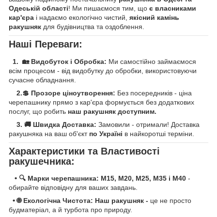
Одеській області
! Ми пишаємося тим, що
є власниками
кар'єра
і надаємо екологічно чистий,
якісний камінь
ракушняк
для будівництва та оздоблення.
Наші Переваги:
1. 🏡 Видобуток і Обробка:
Ми самостійно займаємося
всім процесом - від видобутку до обробки, використовуючи
сучасне обладнання.
2.💲 Прозоре ціноутворення:
Без посередників - ціна
черепашнику прямо з кар'єра формується без додаткових
послуг, що робить
наш ракушняк доступним.
3.
🚚 Швидка Доставка:
Замовили - отримали! Доставка
ракушняка на ваш об'єкт
по Україні
в найкоротші терміни.
Характеристики та Властивості
ракушечника:
•
🔍 Марки черепашника: M15, М20, M25, M35 і М40
-
обирайте відповідну для ваших завдань.
•
🌐 Екологічна Чистота: Наш ракушняк -
це не просто
будматеріал, а й турбота про природу.