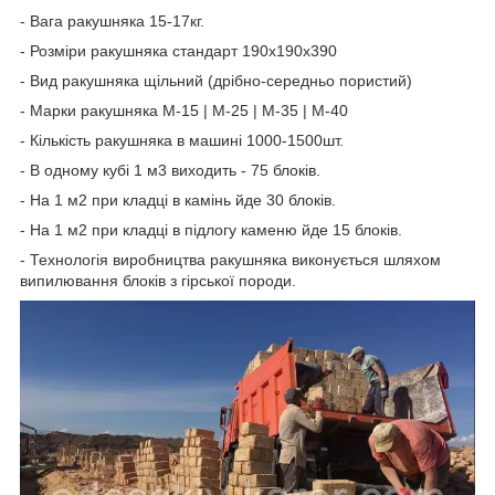
- Вага ракушняка 15-17кг.
- Розміри ракушняка стандарт 190х190х390
- Вид ракушняка щільний (дрібно-середньо пористий)
- Марки ракушняка М-15 | М-25 | М-35 | М-40
- Кількість ракушняка в машині 1000-1500шт.
- В одному кубі 1 м3 виходить - 75 блоків.
- На 1 м2 при кладці в камінь йде 30 блоків.
- На 1 м2 при кладці в підлогу каменю йде 15 блоків.
- Технологія виробництва ракушняка виконується шляхом
випилювання блоків з гірської породи.