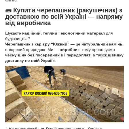
🧱
Купити
черепашник
(
ракушечник)
з
доставкою по всій Україні — напряму
від виробника
Шукаєте
надійний, теплий і екологічний матеріал
для
будівництва?
Черепашник з кар’єру “Южний”
— це
натуральний камінь
,
створений природою. Ми —
виробник
, тому пропонуємо
чесну ціну без посередників і передоплат
, а також
швидку
доставку по всій Україні
.
| Не переплачуй - ➥ Купуй черепашник з - Кар'єра