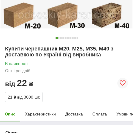
Купити черепашник М20, М25, М35, М40 з
доставкою по Україні від виробника
В наявності
Опт і роздріб
22
від
₴
21 ₴
від 3000 шт.
Опис
Характеристики
Доставка
Оплата
Умови п
Опис