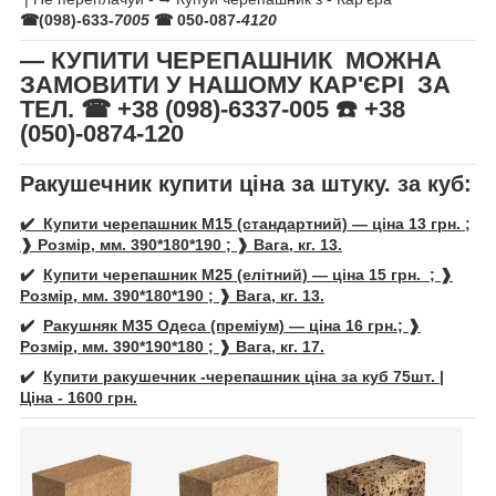
☎(098)-633-
7005
☎ 050-087-
4120
— КУПИТИ ЧЕРЕПАШНИК МОЖНА
ЗАМОВИТИ У НАШОМУ КАР'ЄРІ ЗА
ТЕЛ. ☎ +38 (098)-6337-005 ☎️ +38
(050)-0874-120
Ракушечник купити ціна за штуку. за куб:
✔️ Купити черепашник М15 (стандартний) — ціна 13 грн. ;
❱ Розмір, мм. 390*180*190 ; ❱ Вага, кг. 13.
✔️
Купити
черепашник
М25 (елітний) — ціна 15 грн. ; ❱
Розмір, мм. 390*180*190 ; ❱ Вага, кг. 13.
✔️
Ракушняк М35 Одеса (преміум) — ціна 16 грн.; ❱
Розмір, мм. 390*190*180 ; ❱ Вага, кг. 17.
✔️
Купити ракушечник -
черепашни
к ціна за куб 75шт. |
Ціна - 1600 грн.