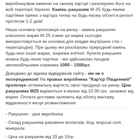
виробництвом каменю на своєму кар'єрі і реалізуємо його на
всій території України.
Камінь ракушняк
М-25 будь-якими
партіями прямо з кар'єра тепер на будь-якому об'єкті в регіоні
протягом 1-2 днів!
Наша основна пропозиція на ринку - камінь ракушняк
класичної марки М-25 (саме ця марка сьогодні
використовується як основна для кладки внутрішніх стін і
перегородок). При цьому ми реалізуємо природний камінь
будь-якої іншої марки, зокрема елітної. Купити ракушняк
можна будь-якою партією - ми здійснюємо продаж
автомобільними нормами
1000 - 1500шт.
Доводимо до відома відвідувачів сайту
- ми не є
посередником!
На
правах виробника "Кар'єр Південний"
пропонує
оптимальну вартість своєї продукції на ринку.
Ціна
ракушняка М25
варіюється в межах від 10.00 грн. залежно від
марки. Оплата доставки залежить від обсягу вантажу,
віддаленості місця розвантаження.
-
Ракушняк - ціни виробника
- Склад ракушняка раковини молюсків, йод, морські солі,
мінерали.
- Ціна на ракушняк від 10 до 15гр.