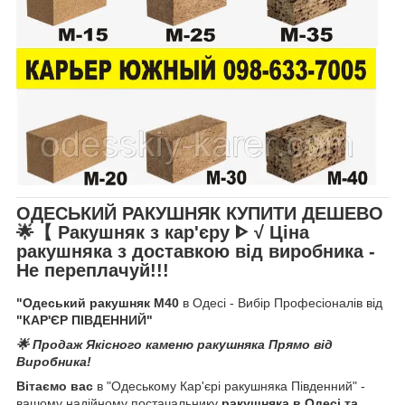
ОДЕСЬКИЙ РАКУШНЯК КУПИТИ ДЕШЕВО
🌟【 Ракушняк з кар'єру ᐈ
√ Ціна
ракушняка
з доставкою від виробника
-
Не переплачуй!!!
"Одеський ракушняк М40
в Одесі - Вибір Професіоналів від
"КАР'ЄР ПІВДЕННИЙ"
🌟 Продаж Якісного каменю ракушняка Прямо від
Виробника!
Вітаємо вас
в "Одеському Кар'єрі ракушняка Південний" -
вашому надійному постачальнику
ракушняка в Одесі та