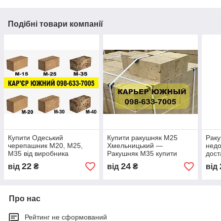
Подібні товари компанії
Купити Одеський
Купити ракушняк М25
Раку
черепашник М20, М25,
Хмельницький —
недо
М35 від виробника
Ракушняк М35 купити
дост
Хмельницький Недорого
Укра
22
24
від
₴
від
₴
від
від Виробника
М25
Про нас
Рейтинг не сформований