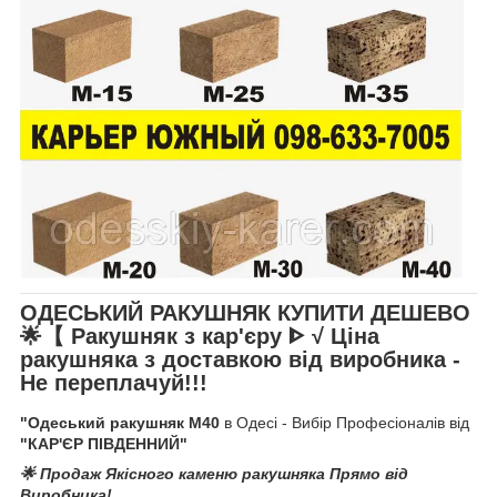
ОДЕСЬКИЙ РАКУШНЯК КУПИТИ ДЕШЕВО
🌟【 Ракушняк з кар'єру ᐈ
√ Ціна
ракушняка
з доставкою від виробника
-
Не переплачуй!!!
"Одеський ракушняк М40
в Одесі - Вибір Професіоналів від
"КАР'ЄР ПІВДЕННИЙ"
🌟 Продаж Якісного каменю ракушняка Прямо від
Виробника!