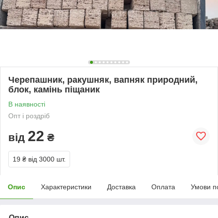
Черепашник, ракушняк, вапняк природний,
блок, камінь піщаник
В наявності
Опт і роздріб
22
від
₴
19 ₴
від 3000 шт.
Опис
Характеристики
Доставка
Оплата
Умови п
Опис