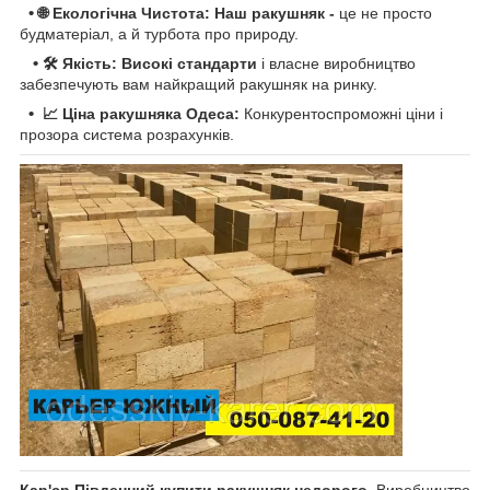
•
🌐 Екологічна Чистота: Наш ракушняк -
це не просто
будматеріал, а й турбота про природу.
•
🛠 Якість: Високі стандарти
і власне виробництво
забезпечують вам найкращий ракушняк на ринку.
•
📈 Ціна ракушняка Одеса:
Конкурентоспроможні ціни і
прозора система розрахунків.
Кар'єр Південний купити ракушняк недорого.
Виробництво