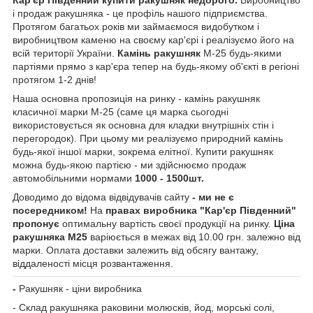
і продаж ракушняка - це профіль нашого підприємства.
Протягом багатьох років ми займаємося видобутком і
виробництвом каменю на своєму кар'єрі і реалізуємо його на
всій території України.
Камінь ракушняк
М-25 будь-якими
партіями прямо з кар'єра тепер на будь-якому об'єкті в регіоні
протягом 1-2 днів!
Наша основна пропозиція на ринку - камінь ракушняк
класичної марки М-25 (саме ця марка сьогодні
використовується як основна для кладки внутрішніх стін і
перегородок). При цьому ми реалізуємо природний камінь
будь-якої іншої марки, зокрема елітної. Купити ракушняк
можна будь-якою партією - ми здійснюємо продаж
автомобільними нормами
1000 - 1500шт.
Доводимо до відома відвідувачів сайту
- ми не є
посередником!
На
правах виробника "Кар'єр Південний"
пропонує
оптимальну вартість своєї продукції на ринку.
Ціна
ракушняка М25
варіюється в межах від 10.00 грн. залежно від
марки. Оплата доставки залежить від обсягу вантажу,
віддаленості місця розвантаження.
-
Ракушняк - ціни виробника
- Склад ракушняка раковини молюсків, йод, морські солі,