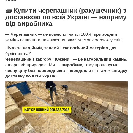
🧱
Купити
черепашник
(
ракушечник)
з
доставкою по всій Україні — напряму
від виробника
— Черепашник
—
це
повністю, на всі 100%,
природний
камінь
вапняного походження, який
не має аналогів
у світі.
Шукаєте
надійний, теплий і екологічний матеріал
для
будівництва?
Черепашник з кар’єру “Южний”
— це
натуральний камінь
,
створений природою. Ми —
виробник
, тому пропонуємо
чесну ціну без посередників і передоплат
, а також
швидку
доставку по всій Україні
.