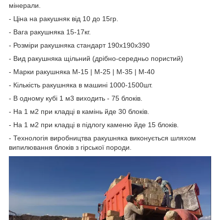
мінерали.
- Ціна на ракушняк від 10 до 15гр.
- Вага ракушняка 15-17кг.
- Розміри ракушняка стандарт 190х190х390
- Вид ракушняка щільний (дрібно-середньо пористий)
- Марки ракушняка М-15 | М-25 | М-35 | М-40
- Кількість ракушняка в машині 1000-1500шт.
- В одному кубі 1 м3 виходить - 75 блоків.
- На 1 м2 при кладці в камінь йде 30 блоків.
- На 1 м2 при кладці в підлогу каменю йде 15 блоків.
- Технологія виробництва ракушняка виконується шляхом
випилювання блоків з гірської породи.