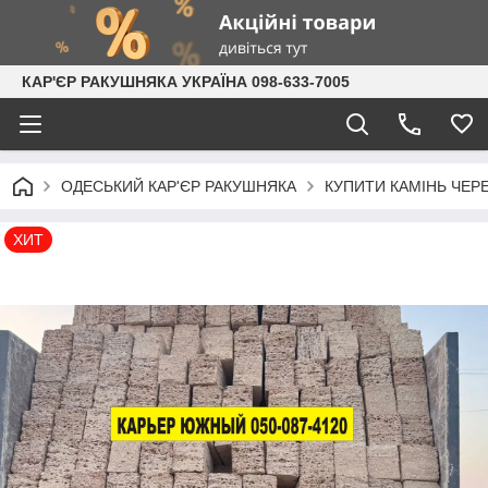
КАР'ЄР РАКУШНЯКА УКРАЇНА 098-633-7005
ОДЕСЬКИЙ КАР'ЄР РАКУШНЯКА
КУПИТИ КАМІНЬ ЧЕ
ХИТ