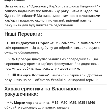
Вітаємо вас
в "Одеському Кар'єрі ракушняка Південний" -
вашому надійному постачальнику
ракушняка в Одесі та
Одеській області
! Ми пишаємося тим, що
є власниками
кар'єра
і надаємо екологічно чистий,
якісний камінь
ракушняк
для будівництва та оздоблення.
Наші Переваги:
1. 🏡 Видобуток і Обробка:
Ми самостійно займаємося
всім процесом - від видобутку до обробки, використовуючи
сучасне обладнання.
2.💲 Прозоре ціноутворення:
Без посередників - ціна
черепашнику прямо з кар'єра формується без додаткових
послуг, що робить
наш ракушняк доступним.
3.
🚚 Швидка Доставка:
Замовили - отримали! Доставка
ракушняка на ваш об'єкт
по Україні
в найкоротші терміни.
Характеристики та Властивості
ракушечника:
•
🔍 Марки черепашника: M15, М20, M25, M35 і М40
-
обирайте відповідну для ваших завдань.