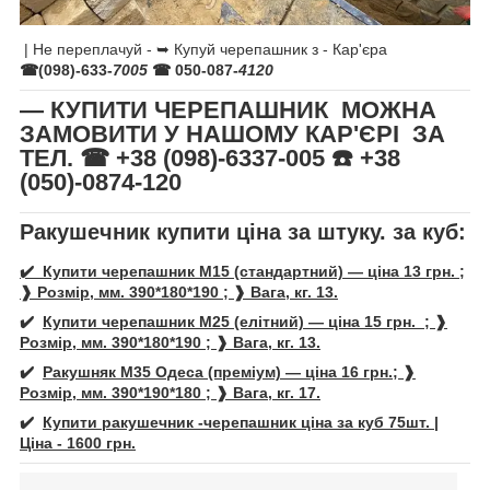
| Не переплачуй - ➥ Купуй черепашник з - Кар'єра
☎(098)-633-
7005
☎ 050-087-
4120
— КУПИТИ ЧЕРЕПАШНИК МОЖНА
ЗАМОВИТИ У НАШОМУ КАР'ЄРІ ЗА
ТЕЛ. ☎ +38 (098)-6337-005 ☎️ +38
(050)-0874-120
Ракушечник купити ціна за штуку. за куб:
✔️ Купити черепашник М15 (стандартний) — ціна 13 грн. ;
❱ Розмір, мм. 390*180*190 ; ❱ Вага, кг. 13.
✔️
Купити
черепашник
М25 (елітний) — ціна 15 грн. ; ❱
Розмір, мм. 390*180*190 ; ❱ Вага, кг. 13.
✔️
Ракушняк М35 Одеса (преміум) — ціна 16 грн.; ❱
Розмір, мм. 390*190*180 ; ❱ Вага, кг. 17.
✔️
Купити ракушечник -
черепашни
к ціна за куб 75шт. |
Ціна - 1600 грн.