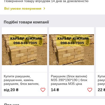
Повернення товару впродовж 14 днів за домовленістю
Всі умови повернення
Подібні товари компанії
Купити ракушняк,
Ракушняк (блок вапняк)
Купи
ракушечник, камінь
М35 390*190*190 | блок
раку
ракушняк, блок вапняк,
ракушняка М35 ціна
раку
цегла піщаник
20
14
22
від
₴
₴