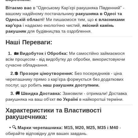
Вітаємо вас
в "Одеському Кар'єрі ракушняка Південний" -
вашому надійному постачальнику
ракушняка в Одесі та
Одеській області
! Ми пишаємося тим, що
є власниками
кар'єра
і надаємо екологічно чистий,
якісний камінь
ракушняк
для будівництва та оздоблення.
Наші Переваги:
1. 🏡 Видобуток і Обробка:
Ми самостійно займаємося
всім процесом - від видобутку до обробки, використовуючи
сучасне обладнання.
2.💲 Прозоре ціноутворення:
Без посередників - ціна
черепашнику прямо з кар'єра формується без додаткових
послуг, що робить
наш ракушняк доступним.
3.
🚚 Швидка Доставка:
Замовили - отримали! Доставка
ракушняка на ваш об'єкт
по Україні
в найкоротші терміни.
Характеристики та Властивості
ракушечника:
•
🔍 Марки черепашника: M15, М20, M25, M35 і М40
-
обирайте відповідну для ваших завдань.