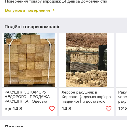
Повернення товару впродовж 14 днів за домовленістю
Всі умови повернення
Подібні товари компанії
РАКУШНЯК З КАР'ЄРУ
Херсон ракушняк в
Раку
НЕДОРОГО!! ПРОДАЖА
Херсоне【одеська кар'єра
чере
РАКУШНЯКА ! Одеська
південної】з доставкою
раку
кар'єра ракушняк
безпосередньо з
Одес
14
14
12
від
₴
₴
одеського кар'єру!