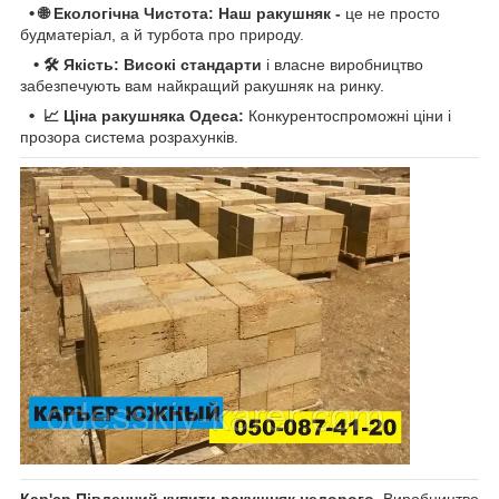
•
🌐 Екологічна Чистота: Наш ракушняк -
це не просто
будматеріал, а й турбота про природу.
•
🛠 Якість: Високі стандарти
і власне виробництво
забезпечують вам найкращий ракушняк на ринку.
•
📈 Ціна ракушняка Одеса:
Конкурентоспроможні ціни і
прозора система розрахунків.
Кар'єр Південний купити ракушняк недорого.
Виробництво