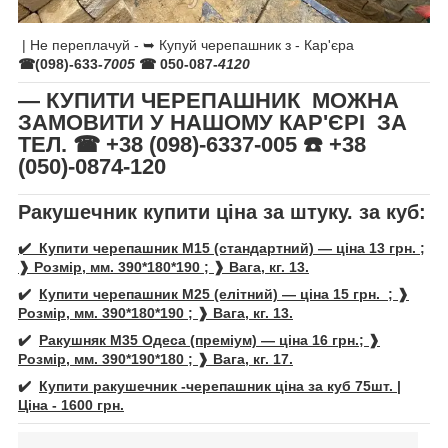
| Не переплачуй - ➥ Купуй черепашник з - Кар'єра
☎(098)-633-
7005
☎ 050-087-
4120
— КУПИТИ ЧЕРЕПАШНИК МОЖНА
ЗАМОВИТИ У НАШОМУ КАР'ЄРІ ЗА
ТЕЛ. ☎ +38 (098)-6337-005 ☎️ +38
(050)-0874-120
Ракушечник купити ціна за штуку. за куб:
✔️ Купити черепашник М15 (стандартний) — ціна 13 грн. ;
❱ Розмір, мм. 390*180*190 ; ❱ Вага, кг. 13.
✔️
Купити
черепашник
М25 (елітний) — ціна 15 грн. ; ❱
Розмір, мм. 390*180*190 ; ❱ Вага, кг. 13.
✔️
Ракушняк М35 Одеса (преміум) — ціна 16 грн.; ❱
Розмір, мм. 390*190*180 ; ❱ Вага, кг. 17.
✔️
Купити ракушечник -
черепашни
к ціна за куб 75шт. |
Ціна - 1600 грн.