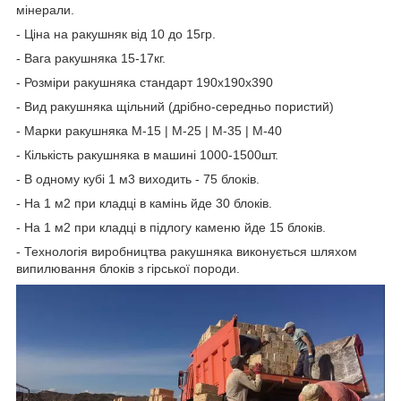
мінерали.
- Ціна на ракушняк від 10 до 15гр.
- Вага ракушняка 15-17кг.
- Розміри ракушняка стандарт 190х190х390
- Вид ракушняка щільний (дрібно-середньо пористий)
- Марки ракушняка М-15 | М-25 | М-35 | М-40
- Кількість ракушняка в машині 1000-1500шт.
- В одному кубі 1 м3 виходить - 75 блоків.
- На 1 м2 при кладці в камінь йде 30 блоків.
- На 1 м2 при кладці в підлогу каменю йде 15 блоків.
- Технологія виробництва ракушняка виконується шляхом
випилювання блоків з гірської породи.