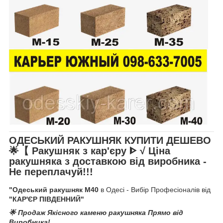
ОДЕСЬКИЙ РАКУШНЯК КУПИТИ ДЕШЕВО
🌟【 Ракушняк з кар'єру ᐈ
√ Ціна
ракушняка
з доставкою від виробника
-
Не переплачуй!!!
"Одеський ракушняк М40
в Одесі - Вибір Професіоналів від
"КАР'ЄР ПІВДЕННИЙ"
🌟 Продаж Якісного каменю ракушняка Прямо від
Виробника!