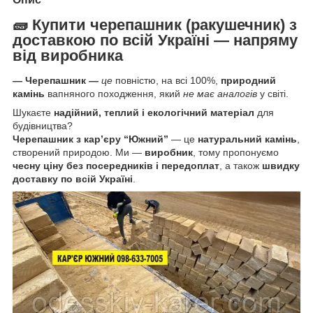
🧱
Купити
черепашник
(
ракушечник)
з
доставкою по всій Україні — напряму
від виробника
— Черепашник
—
це
повністю, на всі 100%,
природний
камінь
вапняного походження, який
не має аналогів
у світі.
Шукаєте
надійний, теплий і екологічний матеріал
для
будівництва?
Черепашник з кар’єру “Южний”
— це
натуральний камінь
,
створений природою. Ми —
виробник
, тому пропонуємо
чесну ціну без посередників і передоплат
, а також
швидку
доставку по всій Україні
.