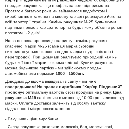
і продаж ракушняка - це профіль нашого підприємства.
Протягом багатьох років ми займаємося видобутком і
виробництвом каменю на своєму кар'єрі і реалізуємо його на
всій території України.
Камінь ракушняк
М-25 будь-якими
партіями прямо з кар'єра тепер на будь-якому об'єкті в регіоні
протягом 1-2 днів!
Наша основна пропозиція на ринку - камінь ракушняк
класичної марки М-25 (саме ця марка сьогодні
використовується як основна для кладки внутрішніх стін і
перегородок). При цьому ми реалізуємо природний камінь
будь-якої іншої марки, зокрема елітної. Купити ракушняк
можна будь-якою партією - ми здійснюємо продаж
автомобільними нормами
1000 - 1500шт.
Доводимо до відома відвідувачів сайту
- ми не є
посередником!
На
правах виробника "Кар'єр Південний"
пропонує
оптимальну вартість своєї продукції на ринку.
Ціна
ракушняка М25
варіюється в межах від 10.00 грн. залежно від
марки. Оплата доставки залежить від обсягу вантажу,
віддаленості місця розвантаження.
-
Ракушняк - ціни виробника
- Склад ракушняка раковини молюсків, йод, морські солі,