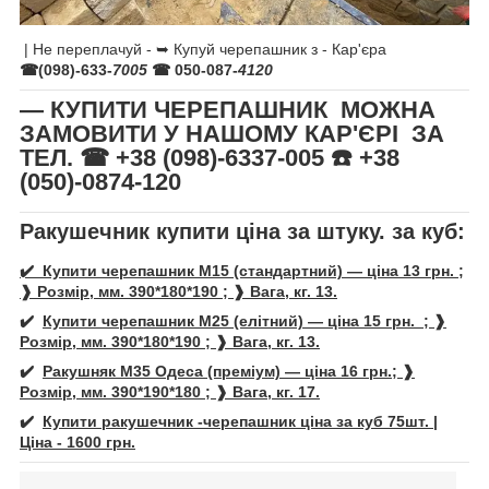
| Не переплачуй - ➥ Купуй черепашник з - Кар'єра
☎(098)-633-
7005
☎ 050-087-
4120
— КУПИТИ ЧЕРЕПАШНИК МОЖНА
ЗАМОВИТИ У НАШОМУ КАР'ЄРІ ЗА
ТЕЛ. ☎ +38 (098)-6337-005 ☎️ +38
(050)-0874-120
Ракушечник купити ціна за штуку. за куб:
✔️ Купити черепашник М15 (стандартний) — ціна 13 грн. ;
❱ Розмір, мм. 390*180*190 ; ❱ Вага, кг. 13.
✔️
Купити
черепашник
М25 (елітний) — ціна 15 грн. ; ❱
Розмір, мм. 390*180*190 ; ❱ Вага, кг. 13.
✔️
Ракушняк М35 Одеса (преміум) — ціна 16 грн.; ❱
Розмір, мм. 390*190*180 ; ❱ Вага, кг. 17.
✔️
Купити ракушечник -
черепашни
к ціна за куб 75шт. |
Ціна - 1600 грн.