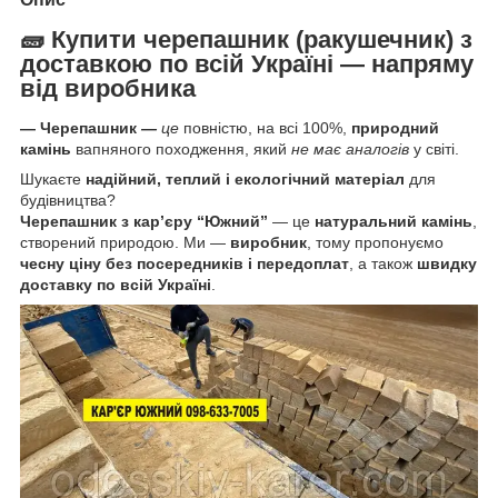
🧱
Купити
черепашник
(
ракушечник)
з
доставкою по всій Україні — напряму
від виробника
— Черепашник
—
це
повністю, на всі 100%,
природний
камінь
вапняного походження, який
не має аналогів
у світі.
Шукаєте
надійний, теплий і екологічний матеріал
для
будівництва?
Черепашник з кар’єру “Южний”
— це
натуральний камінь
,
створений природою. Ми —
виробник
, тому пропонуємо
чесну ціну без посередників і передоплат
, а також
швидку
доставку по всій Україні
.