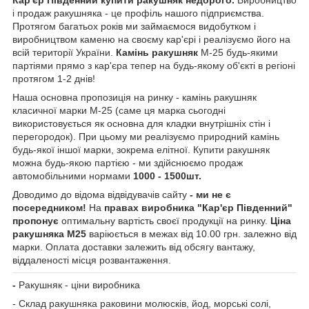
і продаж ракушняка - це профіль нашого підприємства.
Протягом багатьох років ми займаємося видобутком і
виробництвом каменю на своєму кар'єрі і реалізуємо його на
всій території України.
Камінь ракушняк
М-25 будь-якими
партіями прямо з кар'єра тепер на будь-якому об'єкті в регіоні
протягом 1-2 днів!
Наша основна пропозиція на ринку - камінь ракушняк
класичної марки М-25 (саме ця марка сьогодні
використовується як основна для кладки внутрішніх стін і
перегородок). При цьому ми реалізуємо природний камінь
будь-якої іншої марки, зокрема елітної. Купити ракушняк
можна будь-якою партією - ми здійснюємо продаж
автомобільними нормами
1000 - 1500шт.
Доводимо до відома відвідувачів сайту
- ми не є
посередником!
На
правах виробника "Кар'єр Південний"
пропонує
оптимальну вартість своєї продукції на ринку.
Ціна
ракушняка М25
варіюється в межах від 10.00 грн. залежно від
марки. Оплата доставки залежить від обсягу вантажу,
віддаленості місця розвантаження.
-
Ракушняк - ціни виробника
- Склад ракушняка раковини молюсків, йод, морські солі,