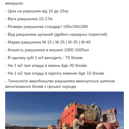
мінерали.
- Ціна на ракушняк від 10 до 15гр.
- Вага ракушняка 15-17кг.
- Розміри ракушняка стандарт 190х190х390
- Вид ракушняка щільний (дрібно-середньо пористий)
- Марки ракушняка М-15 | М-25 | М-35 | М-40
- Кількість ракушняка в машині 1000-1500шт.
- В одному кубі 1 м3 виходить - 75 блоків.
- На 1 м2 при кладці в камінь йде 30 блоків.
- На 1 м2 при кладці в підлогу каменю йде 15 блоків.
- Технологія виробництва ракушняка виконується шляхом
випилювання блоків з гірської породи.