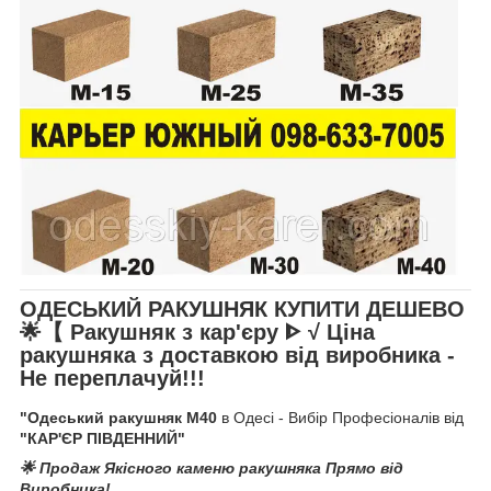
ОДЕСЬКИЙ РАКУШНЯК КУПИТИ ДЕШЕВО
🌟【 Ракушняк з кар'єру ᐈ
√ Ціна
ракушняка
з доставкою від виробника
-
Не переплачуй!!!
"Одеський ракушняк М40
в Одесі - Вибір Професіоналів від
"КАР'ЄР ПІВДЕННИЙ"
🌟 Продаж Якісного каменю ракушняка Прямо від
Виробника!