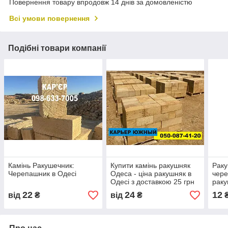
Повернення товару впродовж 14 днів за домовленістю
Всі умови повернення
Подібні товари компанії
Камінь Ракушечник:
Купити камінь ракушняк
Раку
Черепашник в Одесі
Одеса - ціна ракушняк в
чере
Одесі з доставкою 25 грн
раку
Одес
22
24
12
від
₴
від
₴