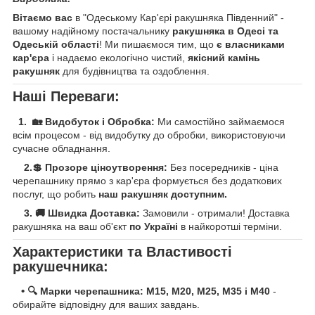
Вітаємо вас
в "Одеському Кар'єрі ракушняка Південний" -
вашому надійному постачальнику
ракушняка в Одесі та
Одеській області
! Ми пишаємося тим, що
є власниками
кар'єра
і надаємо екологічно чистий,
якісний камінь
ракушняк
для будівництва та оздоблення.
Наші Переваги:
1. 🏡 Видобуток і Обробка:
Ми самостійно займаємося
всім процесом - від видобутку до обробки, використовуючи
сучасне обладнання.
2.💲 Прозоре ціноутворення:
Без посередників - ціна
черепашнику прямо з кар'єра формується без додаткових
послуг, що робить
наш ракушняк доступним.
3.
🚚 Швидка Доставка:
Замовили - отримали! Доставка
ракушняка на ваш об'єкт
по Україні
в найкоротші терміни.
Характеристики та Властивості
ракушечника:
•
🔍 Марки черепашника: M15, М20, M25, M35 і М40
-
обирайте відповідну для ваших завдань.