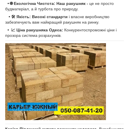
•
🌐 Екологічна Чистота: Наш ракушняк -
це не просто
будматеріал, а й турбота про природу.
•
🛠 Якість: Високі стандарти
і власне виробництво
забезпечують вам найкращий ракушняк на ринку.
•
📈 Ціна ракушняка Одеса:
Конкурентоспроможні ціни і
прозора система розрахунків.
Кар'єр Південний купити ракушняк недорого.
Виробництво