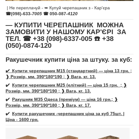
| Не переплачуй - ➥ Купуй черепашник з - Кар'єра
☎(098)-633-
7005
☎ 050-087-
4120
— КУПИТИ ЧЕРЕПАШНИК МОЖНА
ЗАМОВИТИ У НАШОМУ КАР'ЄРІ ЗА
ТЕЛ. ☎ +38 (098)-6337-005 ☎️ +38
(050)-0874-120
Ракушечник купити ціна за штуку. за куб:
✔️ Купити черепашник М15 (стандартний) — ціна 13 грн. ;
❱ Розмір, мм. 390*180*190 ; ❱ Вага, кг. 13.
✔️
Купити
черепашник
М25 (елітний) — ціна 15 грн. ; ❱
Розмір, мм. 390*180*190 ; ❱ Вага, кг. 13.
✔️
Ракушняк М35 Одеса (преміум) — ціна 16 грн.; ❱
Розмір, мм. 390*190*180 ; ❱ Вага, кг. 17.
✔️
Купити ракушечник -
черепашни
к ціна за куб 75шт. |
Ціна - 1600 грн.