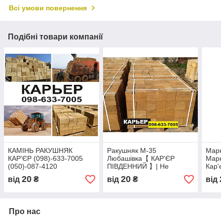
Всі умови повернення
Подібні товари компанії
КАМІНЬ РАКУШНЯК
Ракушняк М-35
Мар
КАР'ЄР (098)-633-7005
Любашівка【 КАР'ЄР
Мар
(050)-087-4120
ПІВДЕННИЙ 】| Не
Кар
переплачуй - Купуй з -
20
20
від
₴
від
₴
від
Кар'єра
Про нас