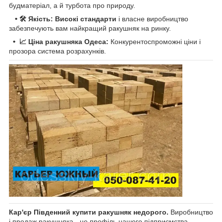
будматеріал, а й турбота про природу.
•
🛠 Якість: Високі стандарти
і власне виробництво
забезпечують вам найкращий ракушняк на ринку.
•
📈 Ціна ракушняка Одеса:
Конкурентоспроможні ціни і
прозора система розрахунків.
Кар'єр Південний купити ракушняк недорого.
Виробництво
і продаж ракушняка - це профіль нашого підприємства.