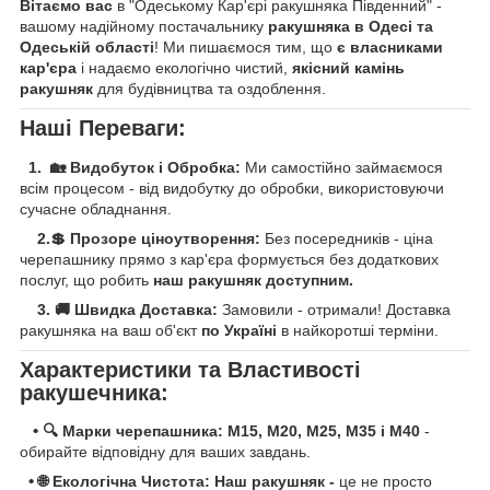
Вітаємо вас
в "Одеському Кар'єрі ракушняка Південний" -
вашому надійному постачальнику
ракушняка в Одесі та
Одеській області
! Ми пишаємося тим, що
є власниками
кар'єра
і надаємо екологічно чистий,
якісний камінь
ракушняк
для будівництва та оздоблення.
Наші Переваги:
1. 🏡 Видобуток і Обробка:
Ми самостійно займаємося
всім процесом - від видобутку до обробки, використовуючи
сучасне обладнання.
2.💲 Прозоре ціноутворення:
Без посередників - ціна
черепашнику прямо з кар'єра формується без додаткових
послуг, що робить
наш ракушняк доступним.
3.
🚚 Швидка Доставка:
Замовили - отримали! Доставка
ракушняка на ваш об'єкт
по Україні
в найкоротші терміни.
Характеристики та Властивості
ракушечника:
•
🔍 Марки черепашника: M15, М20, M25, M35 і М40
-
обирайте відповідну для ваших завдань.
•
🌐 Екологічна Чистота: Наш ракушняк -
це не просто