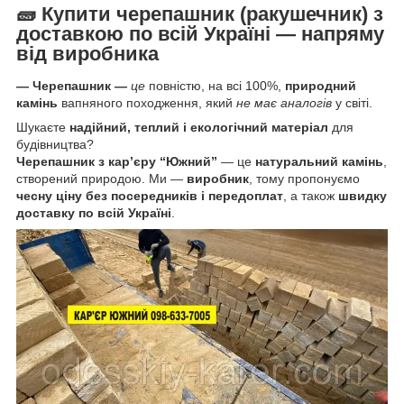
🧱
Купити
черепашник
(
ракушечник)
з
доставкою по всій Україні — напряму
від виробника
— Черепашник
—
це
повністю, на всі 100%,
природний
камінь
вапняного походження, який
не має аналогів
у світі.
Шукаєте
надійний, теплий і екологічний матеріал
для
будівництва?
Черепашник з кар’єру “Южний”
— це
натуральний камінь
,
створений природою. Ми —
виробник
, тому пропонуємо
чесну ціну без посередників і передоплат
, а також
швидку
доставку по всій Україні
.