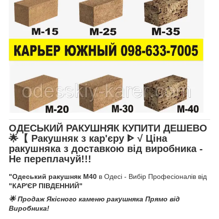
ОДЕСЬКИЙ РАКУШНЯК КУПИТИ ДЕШЕВО
🌟【 Ракушняк з кар'єру ᐈ
√ Ціна
ракушняка
з доставкою від виробника
-
Не переплачуй!!!
"Одеський ракушняк М40
в Одесі - Вибір Професіоналів від
"КАР'ЄР ПІВДЕННИЙ"
🌟 Продаж Якісного каменю ракушняка Прямо від
Виробника!