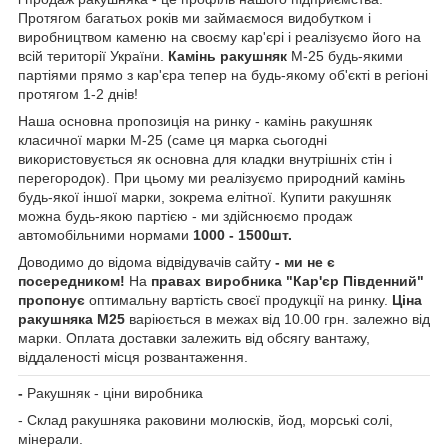
Протягом багатьох років ми займаємося видобутком і
виробництвом каменю на своєму кар'єрі і реалізуємо його на
всій території України.
Камінь ракушняк
М-25 будь-якими
партіями прямо з кар'єра тепер на будь-якому об'єкті в регіоні
протягом 1-2 днів!
Наша основна пропозиція на ринку - камінь ракушняк
класичної марки М-25 (саме ця марка сьогодні
використовується як основна для кладки внутрішніх стін і
перегородок). При цьому ми реалізуємо природний камінь
будь-якої іншої марки, зокрема елітної. Купити ракушняк
можна будь-якою партією - ми здійснюємо продаж
автомобільними нормами
1000 - 1500шт.
Доводимо до відома відвідувачів сайту
- ми не є
посередником!
На
правах виробника "Кар'єр Південний"
пропонує
оптимальну вартість своєї продукції на ринку.
Ціна
ракушняка М25
варіюється в межах від 10.00 грн. залежно від
марки. Оплата доставки залежить від обсягу вантажу,
віддаленості місця розвантаження.
-
Ракушняк - ціни виробника
- Склад ракушняка раковини молюсків, йод, морські солі,
мінерали.