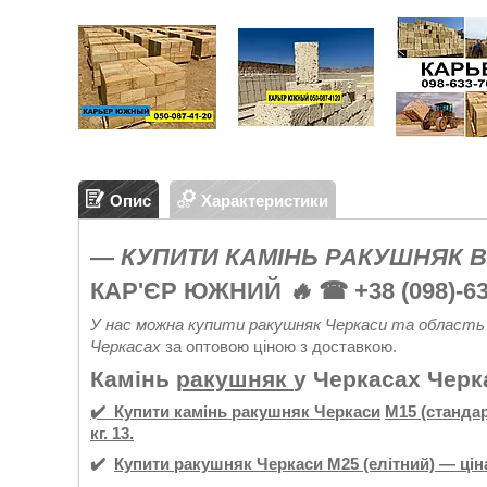
Опис
Характеристики
— КУПИТИ КАМІНЬ РАКУШНЯК В
КАР'ЄР ЮЖНИЙ
🔥
☎ +38 (098)-63
У нас можна купити ракушняк Черкаси та область
Черкасах
за оптовою ціною з доставкою.
Камінь
ракушняк
у Черкасах Черк
✔️ Купити камінь
ракушняк Черкаси
М15 (стандар
кг. 13.
✔️
Купити
ракушняк
Черкаси
М25 (елітний) — ціна