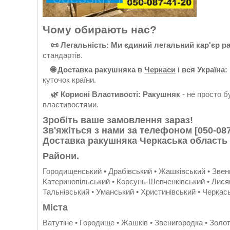
Чому обирають нас?
📜 Легальність: Ми єдиний легальний кар'єр ра
стандартів.
🌐 Доставка ракушняка в
Черкаси
і вся Україна:
куточок країни.
🌿 Корисні Властивості: Ракушняк
- не просто б
властивостями.
Зробіть ваше замовлення зараз!
Зв'яжіться з нами за телефоном
[050-087
Доставка ракушняка Черкаська область
Райони.
Городищенський • Драбівський • Жашківський • Звени
Катеринопільський • Корсунь-Шевченківський • Лися
Тальнівський • Уманський • Христинівський • Черкас
Міста
Ватутіне • Городище • Жашків • Звенигородка • Золот