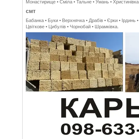
Монастирище • Сміла • Тальне • Умань • Христинівка
смт
Бабанка • Буки • Верхнячка • Драбів • Єрки • Ірдинь 
Цвіткове • Цибулів • Чорнобай • Шрамківка.