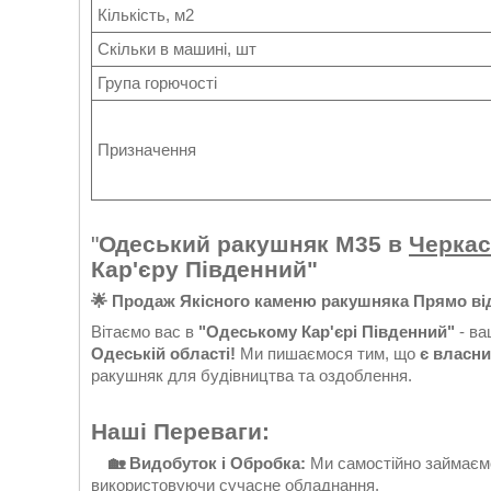
Кількість, м2
Скільки в машині, шт
Група горючості
Призначення
"
Одеський ракушняк М35 в
Черка
Кар'єру Південний"
🌟 Продаж Якісного каменю ракушняка Прямо ві
Вітаємо вас в
"Одеському Кар'єрі Південний"
- ва
Одеській області!
Ми пишаємося тим, що
є власни
ракушняк для будівництва та оздоблення.
Наші Переваги:
🏡 Видобуток і Обробка:
Ми самостійно займаємо
використовуючи сучасне обладнання.