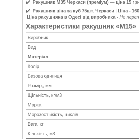
✔️
Ракушняк М35 Черкаси (преміум) — ціна 15 грн.;
✔️
Ракушняк ціна за куб 75шт.
Черкаси
| Ціна - 16
Ціна ракушняка в Одесі від виробника -
Не переп
Характеристики ракушняк «М15»
Виробник
Вид
Матеріал
Колір
Базова одиниця
Розмір,, мм
Щільність, кг/м3
Марка
Морозостійкість, циклів
Вага, кг
Кількість, м3