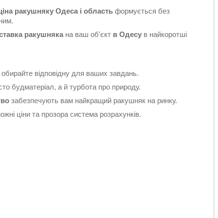
ціна ракушняку Одеса і область
формується без
ним.
оставка ракушняка
на ваш об'єкт
в Одесу
в найкоротші
 обирайте відповідну для ваших завдань.
то будматеріал, а й турбота про природу.
тво
забезпечують вам найкращий ракушняк на ринку.
жні ціни та прозора система розрахунків.