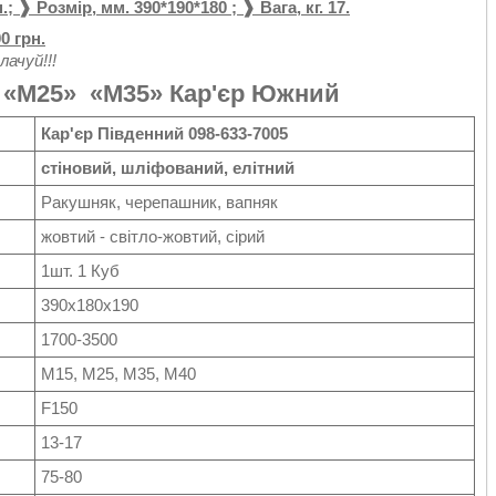
 ❱ Розмір, мм. 390*190*180 ; ❱ Вага, кг. 17.
00 грн.
лачуй!!!
 «М25» «М35» Кар'єр Южний
Кар'єр Південний
098-633-7005
стіновий, шліфований, елітний
Ракушняк, черепашник, вапняк
жовтий - світло-жовтий, сірий
1шт. 1 Куб
390х180х190
1700-3500
М15, М25,
М35,
М40
F150
13-17
75-80