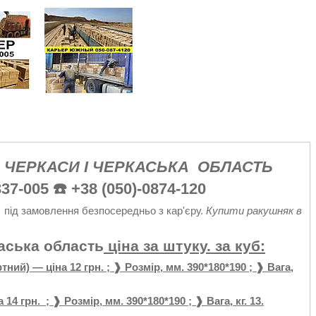
 ЧЕРКАСИ І ЧЕРКАСЬКА ОБЛАСТЬ
37-005 ☎️ +38 (050)-0874-120
під замовлення безпосередньо з кар'єру.
Купити ракушняк в
аська область
ціна за штуку. за куб:
тний) — ціна 12 грн. ; ❱ Розмір, мм. 390*180*190 ; ❱ Вага,
 14 грн. ; ❱ Розмір, мм. 390*180*190 ; ❱ Вага, кг. 13.