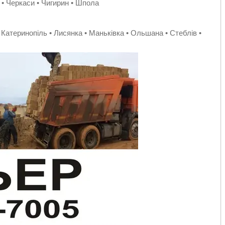
 • Черкаси • Чигирин • Шпола
• Катеринопіль • Лисянка • Маньківка • Ольшана • Стеблів •