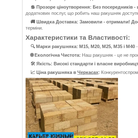
💲 Прозоре ціноутворення: Без посередників - 
додаткових послуг, що робить наш ракушняк доступ
🚚 Швидка Доставка: Замовили - отримали! Д
терміни.
Характеристики та Властивості:
🔍 Марки ракушняка: M15, М20, M25, M35 і М40
-
🌐 Екологічна Чистота:
Наш ракушняк - це не прос
🛠 Якість: Високі стандарти і власне виробниц
📈 Ціна ракушняка в
Черкасах
:
Конкурентоспромо