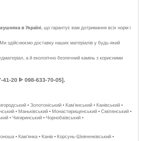
кушняка в Україні
, що гарантує вам дотримання всіх норм і
Ми здійснюємо доставку наших матеріалів у будь-який
удматеріал, а й екологічно безпечний камінь з корисними
-41-20 ᐈ 098-633-70-05].
городський • Золотоніський • Кам'янський • Канівський •
нський • Маньківський • Монастирищенський • Смілянський •
ький • Чигиринський • Чорнобаївський •
оноша • Кам'янка • Канів • Корсунь-Шевченківський •