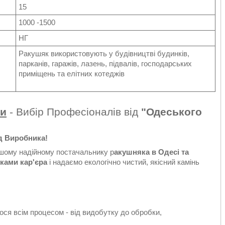
15
1000 -1500
НГ
Ракушяк використовують у будівництві будинків,
парканів, гаражів, лазень, підвалів, господарських
приміщень та елітних котеджів
си
- Вибір Професіоналів від
"Одеського
д Виробника!
шому надійному постачальнику р
акушняка в Одесі та
ками кар'єра
і надаємо екологічно чистий, якісний камінь
ся всім процесом - від видобутку до обробки,