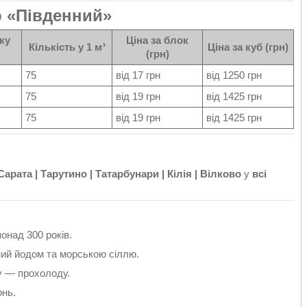
р «Південний»
ку
Ціна за блок
Кількість у 1 м³
Ціна за куб (грн)
(грн)
75
від 17 грн
від 1250 грн
75
від 19 грн
від 1425 грн
75
від 19 грн
від 1425 грн
арата | Тарутино | Татарбунари | Кілія | Вілково
у
всі
онад 300 років.
ий йодом та морською сіллю.
у — прохолоду.
онь.