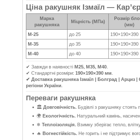
Ціна ракушняк Ізмаїл — Кар’є
Марка
Розмір бло
Міцність (МПа)
ракушняка
(мм)
М-25
до 25
190×190×390
М-35
до 35
190×190×390
М-40
до 40
190×190×390
✔ Завжди в наявності
М25, М35, М40
.
✔ Стандартні розміри:
190×190×390 мм
.
✔ Доставка ракушняка Ізмаїл | Болград | Арциз | С
регіони України
.
Переваги ракушняка
🏛
Довговічність.
Будівлі з ракушняку стоять п
🌍
Екологічність.
Натуральний камінь, насичен
❄
Теплоізоляція.
Взимку зберігає тепло, влітк
🔥
Вогнестійкість.
Не горить і не підтримує вог