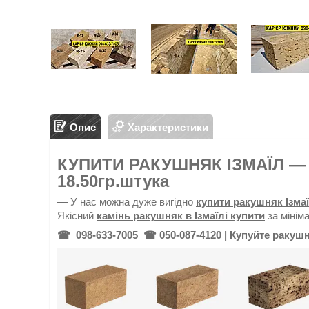
Опис
Характеристики
КУПИТИ РАКУШНЯК ІЗМАЇЛ — 
18.50гр.штука
— У нас можна дуже вигідно
купити ракушняк Ізма
Якісний
камінь ракушняк в Ізмаїлі купити
за мінім
☎ 098-633-7005 ☎ 050-087-4120
| Купуйте ракушн