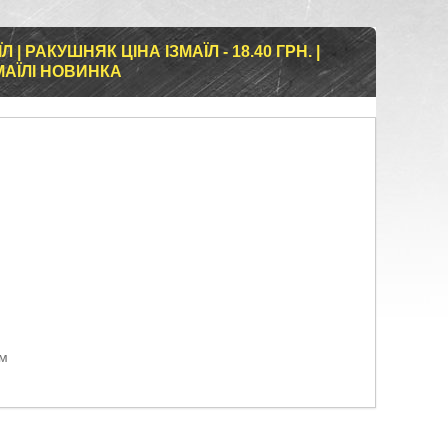
| РАКУШНЯК ЦІНА ІЗМАЇЛ - 18.40 ГРН. |
МАЇЛІ НОВИНКА
ом