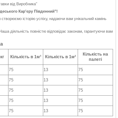
авки від Виробника"
деського Кар'єру Південний"!
створюємо історію успіху, надаючи вам унікальний камінь
аша діяльність повністю відповідає законам, гарантуючи вам
ка
Кількість на
 кг
Кількість в 1м³
Кількість в 1м²
палеті
75
13
75
75
13
75
75
13
75
75
13
75
75
13
75