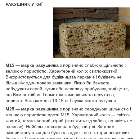
РАКУШНЯК У КИЇ
M15 — марка ракушняка
з порівняно слабкою щільністю і
великою пористістю. Характерний колір: світло-жовтий.
Використовується для будівництва парканів і будівель не
більш ніж один поверх заввишки. Якщо Ви бажаєте
побудувати сарай, кутик або невелику прибудову, тоді це те,
що Вам потрібно. Геометрія каменю часто несуттєва,
пориста. Вага каменю 13-15 кг. Гнучка марка-пухушня.
M25 — марка ракушняка
з порівняно середньою щільністю і
меншою пористістю проти М15. Характерний колір — світло-
жовтий, темно-жовтий, сірий (залежить від забою, на якість не
впливає). Найбільш поширена в будівництві. Загалом
використовується для будівель одне-, дво- та триповерхових
будинків. Геометрія каменю може бути неправильною завдяки