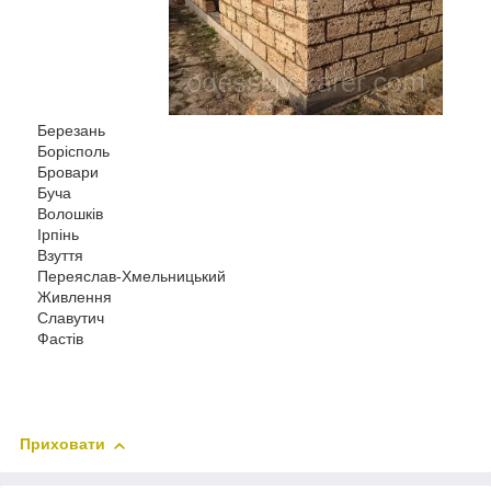
Березань
Борісполь
Бровари
Буча
Волошків
Ірпінь
Взуття
Переяслав-Хмельницький
Живлення
Славутич
Фастів
Приховати