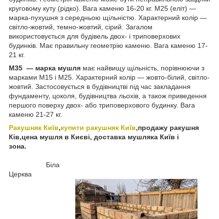
круговому куту (рідко). Вага каменю 16-20 кг. M25 (еліт) —
марка-пухушня з середньою щільністю. Характерний колір —
світло-жовтий, темно-жовтий, сірий. Загалом
використовується для будівель двох- і триповерхових
будинків. Має правильну геометрію каменю. Вага каменю 17-
21 кг.
M35 — марка мушля
має найвищу щільність, порівнюючи з
марками М15 і М25. Характерний колір — жовто-білий, світло-
жовтий. Застосовується в будівництві під час закладання
фундаменту, цоколя, будівництва льохів, а також приведення
першого поверху двох- або триповерхового будинку. Вага
каменю 21-27 кг.
Ракушняк Київ
,
купити ракушняк Київ
,продажу ракушня
Ків,цена мушля в Києві, доставка мушляка Київ і
зона.
Біла
Церква